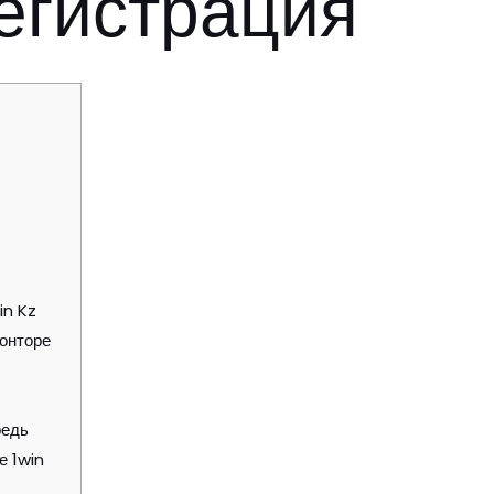
егистрация
in Kz
онторе
редь
е 1win