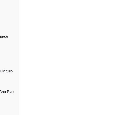
ьное
ы Меню
Ван Вин