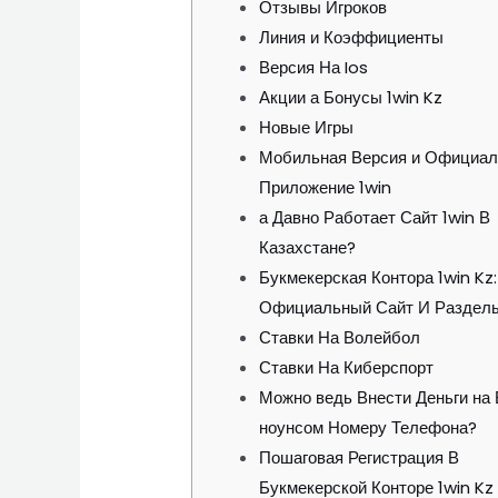
Отзывы Игроков
Линия и Коэффициенты
Версия На Ios
Акции а Бонусы 1win Kz
Новые Игры
Мобильная Версия и Официал
Приложение 1win
а Давно Работает Сайт 1win В
Казахстане?
Букмекерская Контора 1win Kz:
Официальный Сайт И Раздел
Ставки На Волейбол
Ставки На Киберспорт
Можно ведь Внести Деньги на 
ноунсом Номеру Телефона?
Пошаговая Регистрация В
Букмекерской Конторе 1win Kz