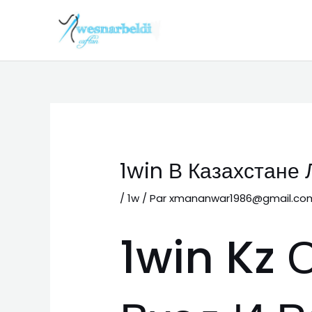
Aller
Navigation
au
des
contenu
articles
1win В Казахстане
/
1w
/ Par
xmananwar1986@gmail.co
1win Kz 