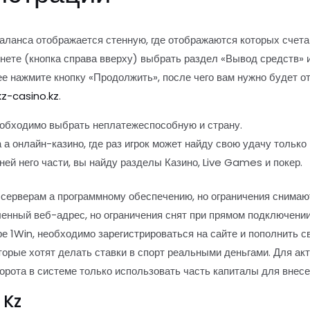
аланса отображается стенную, где отображаются которых счета 
нете (кнопка справа вверху) выбрать раздел «Вывод средств» 
ее нажмите кнопку «Продолжить», после чего вам нужно будет о
kz-casino.kz
.
еобходимо выбрать неплатежеспособную и страну.
 а онлайн-казино, где раз игрок может найду свою удачу только
хней него части, вы найду разделы Казино, Live Games и покер.
серверам а программному обеспечению, но ограничения снимаю
ленный веб-адрес, но ограничения снят при прямом подключении
ре 1Win, необходимо зарегистрироваться на сайте и пополнить 
оторые хотят делать ставки в спорт реальными деньгами. Для а
орота в системе только использовать часть капиталы для внесе
 Kz