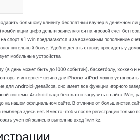
 подарить большому клиенту бесплатный ваучер в денежном ли
 комбинации цифр деньги зачисляются на игровой счет беттора.
на спорт в 1 Win предлагаются и за возможным пополнение сч
ополнительный бонус. Удобно делать ставки, просидеть у дома
зует мобильные устройства.
лу (в день может быть до 1000 событий), баскетболу, хоккею и 
онторы и интернет-казино дли iPhone и iPad можно установить
ие для Android-девайсов, оно имеет все функции игорного зав
ой системы Android надо бесплатно загрузить с сайта 1Win, ра
о на нашем официальном сайте. В отличие от большинства сайт
 гемблера здесь нет. Вместо чтобы после регистрации только 
овать учетной записью выполнив вход 1win kz.
истрации