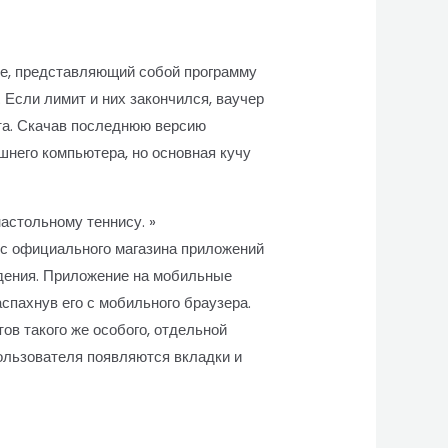
це, представляющий собой программу
 Если лимит и них закончился, ваучер
ета. Скачав последнюю версию
шнего компьютера, но основная кучу
настольному теннису. »
 с официального магазина приложений
едения. Приложение на мобильные
спахнув его с мобильного браузера.
ов такого же особого, отдельной
пользователя появляются вкладки и