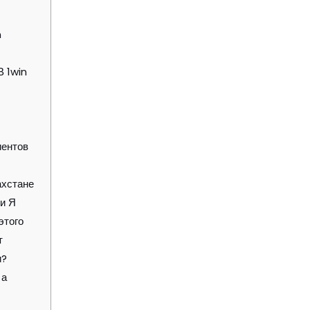
n
 1win
иентов
ахстане
Ли Я
этого
т
и?
 а