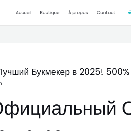
Accueil
Boutique
À propos
Contact
 Лучший Букмекер в 2025! 500%
m
Официальный С