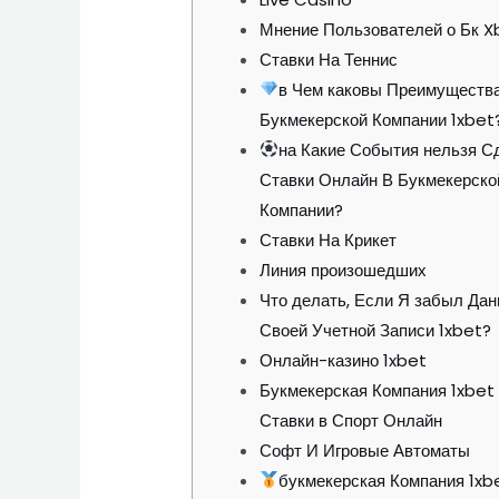
Мнение Пользователей о Бк X
Ставки На Теннис
в Чем каковы Преимуществ
Букмекерской Компании 1xbet
на Какие События нельзя С
Ставки Онлайн В Букмекерско
Компании?
Ставки На Крикет
Линия произошедших
Что делать, Если Я забыл Да
Своей Учетной Записи 1xbet?
Онлайн-казино 1xbet
Букмекерская Компания 1xbet
Ставки в Спорт Онлайн
Софт И Игровые Автоматы
букмекерская Компания 1xb