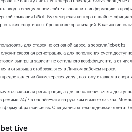
ефона же валюту счета. И телефон приходит SMS-сообщение с 
ить вход в официальном сайте а заполнить информацию в профи
ерской компании 1xBet. Букмекерская контора онлайн – официа
ирно таких спортивных брендов же организаций. В казино исполь
льзовать для ставок не основной адрес, а зеркала 1xbet kz.
 служит сквозная регистрация, а для пополнения счета доступно
котором выигрыш зависит не остального коэффициента, а от чис
ия и отыгрыша отображаются в Личном рабочем игрока.
 предоставлении букмекерских услуг, поэтому ставкам в спорт
ьзуется сквозная регистрация, а для пополнения счета доступн
в режиме 24/7 в онлайн-чате на русском и языке языках. Можно
тя форму обратной связь. Специалисты техподдержки ответят 
bet Live