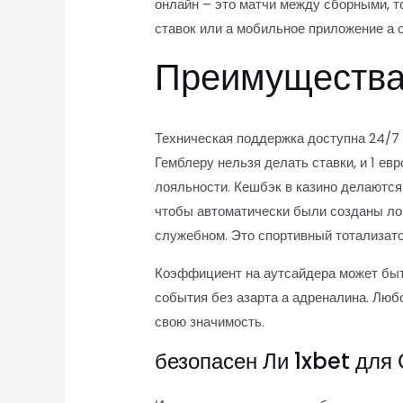
онлайн – это матчи между сборными, т
ставок или а мобильное приложение а 
Преимущества
Техническая поддержка доступна 24/7 
Гемблеру нельзя делать ставки, и 1 ев
лояльности. Кешбэк в казино делаются 
чтобы автоматически были созданы лог
служебном. Это спортивный тотализато
Коэффициент на аутсайдера может быть
события без азарта а адреналина. Люб
свою значимость.
безопасен Ли 1xbet для