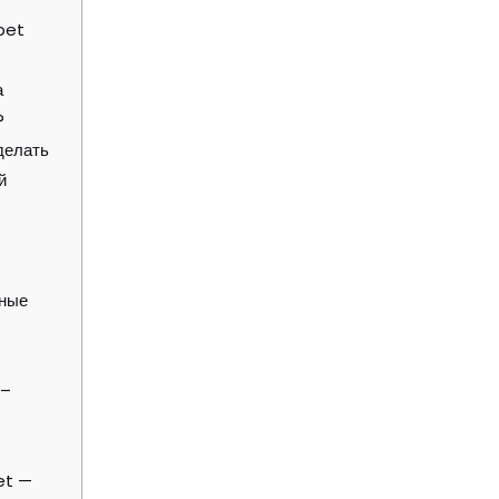
bet
а
?
делать
й
нные
 –
et —