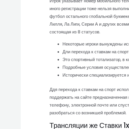
Игрок указывает номер мобильного тел
иного регистрации тоже нельзя выполн
футбол остального глобальной букмек
Лилля, Ла Лиги, Серии А и других всем
состоящая из 8 статусов.
Некоторые игроки вынуждены испо
Дли перехода к ставкам на спорт
Это спортивный тотализатор, в 
Подробные условия осуществлен
Исторически специализируется и
Ддя перехода к ставкам на спорт испол
поддержать на сайте предназначенная 
телефону, электронной почте или спус
разобраться со возникшей проблемой.
Трансляции же Ставки 1x