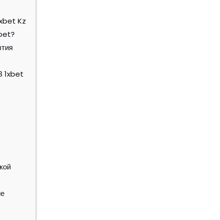
xbet Kz
bet?
ытия
В 1xbet
кой
ие