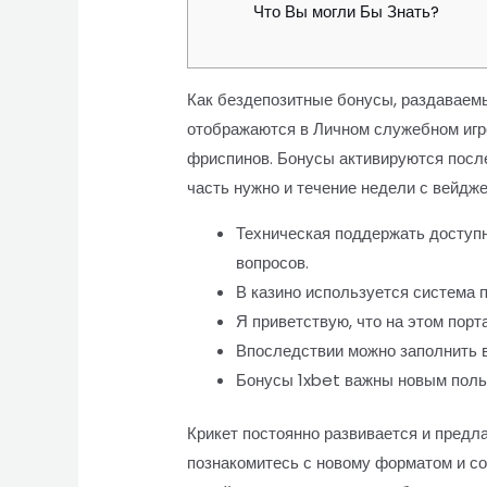
Что Вы могли Бы Знать?
Как бездепозитные бонусы, раздаваем
отображаются в Личном служебном игро
фриспинов. Бонусы активируются посл
часть нужно и течение недели с вейдж
Техническая поддержать доступн
вопросов.
В казино используется система п
Я приветствую, что на этом порт
Впоследствии можно заполнить 
Бонусы 1xbet важны новым польз
Крикет постоянно развивается и предл
познакомитесь с новому форматом и со