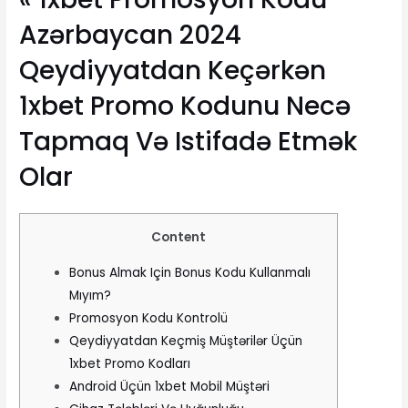
Azərbaycan 2024
Qeydiyyatdan Keçərkən
1xbet Promo Kodunu Necə
Tapmaq Və Istifadə Etmək
Olar
Content
Bonus Almak Için Bonus Kodu Kullanmalı
Mıyım?
Promosyon Kodu Kontrolü
Qeydiyyatdan Keçmiş Müştərilər Üçün
1xbet Promo Kodları
Android Üçün 1xbet Mobil Müştəri