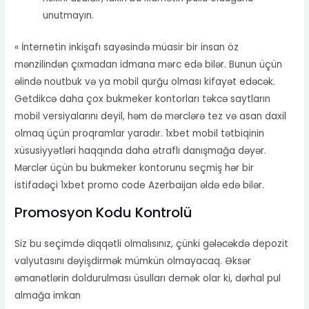
unutmayın.
« İnternetin inkişafı sayəsində müasir bir insan öz
mənzilindən çıxmadan idmana mərc edə bilər. Bunun üçün
əlində noutbuk və ya mobil qurğu olması kifayət edəcək.
Getdikcə daha çox bukmeker kontorları təkcə saytların
mobil versiyalarını deyil, həm də mərclərə tez və asan daxil
olmaq üçün proqramlar yaradır. 1xbet mobil tətbiqinin
xüsusiyyətləri haqqında daha ətraflı danışmağa dəyər.
Mərclər üçün bu bukmeker kontorunu seçmiş hər bir
istifadəçi 1xbet promo code Azerbaijan əldə edə bilər.
Promosyon Kodu Kontrolü
Siz bu seçimdə diqqətli olmalısınız, çünki gələcəkdə depozit
valyutasını dəyişdirmək mümkün olmayacaq. Əksər
əmanətlərin doldurulması üsulları demək olar ki, dərhal pul
almağa imkan