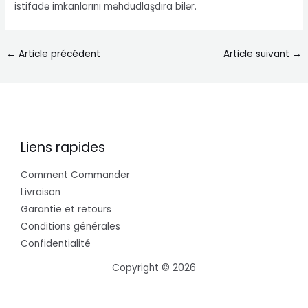
istifadə imkanlarını məhdudlaşdıra bilər.
←
Article précédent
Article suivant
→
Liens rapides
Comment Commander
Livraison
Garantie et retours
Conditions générales
Confidentialité
Copyright © 2026