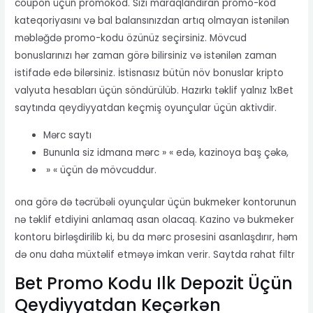
coupon üçün promokod. Sizi maraqlandıran promo-kod
kateqoriyasını və bal balansınızdan artıq olmayan istənilən
məbləğdə promo-kodu özünüz seçirsiniz. Mövcud
bonuslarınızı hər zaman görə bilirsiniz və istənilən zaman
istifadə edə bilərsiniz. İstisnasız bütün növ bonuslar kripto
valyuta hesabları üçün söndürülüb. Hazırkı təklif yalnız 1xBet
saytında qeydiyyatdan keçmiş oyunçular üçün aktivdir.
Mərc saytı
Bununla siz idmana mərc » « edə, kazinoya baş çəkə,
» « üçün də mövcuddur.
ona görə də təcrübəli oyunçular üçün bukmeker kontorunun
nə təklif etdiyini anlamaq asan olacaq. Kazino və bukmeker
kontoru birləşdirilib ki, bu da mərc prosesini asanlaşdırır, həm
də onu daha müxtəlif etməyə imkan verir. Saytda rahat filtr
Bet Promo Kodu Ilk Depozit Üçün
Qeydiyyatdan Keçərkən