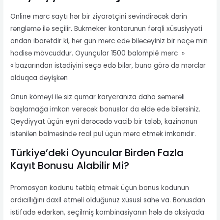
Online mərc saytı hər bir ziyarətçini sevindirəcək dərin
rəngləmə ilə seçilir. Bukmeker kontorunun fərqli xüsusiyyəti
ondan ibarətdir ki, hər gün mərc edə biləcəyiniz bir neçə min
hadisə mövcuddur. Oyunçular 1500 balompié mərc »
« bazarından istədiyini seçə edə bilər, buna görə də mərclər
olduqca dəyişkən
Onun köməyi ilə siz qumar karyeranıza daha səmərəli
başlamağa imkan verəcək bonuslar da əldə edə bilərsiniz.
Qeydiyyat üçün eyni dərəcədə vacib bir tələb, kazinonun
istənilən bölməsində real pul üçün mərc etmək imkanıdır.
Türkiye’deki Oyuncular Birden Fazla
Kayıt Bonusu Alabilir Mi?
Promosyon kodunu tətbiq etmək üçün bonus kodunun
ardıcıllığını daxil etməli olduğunuz xüsusi sahə va. Bonusdan
istifadə edərkən, seçilmiş kombinasiyanın hələ də aksiyada