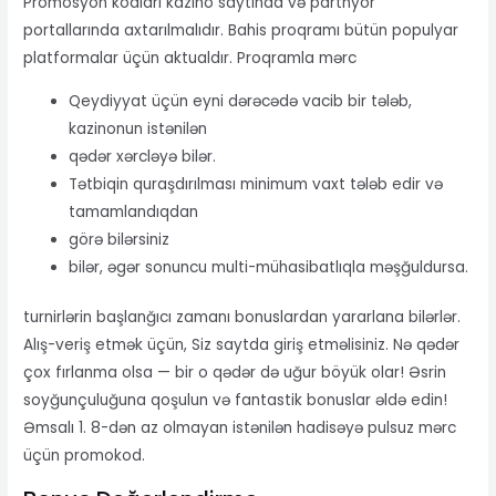
Promosyon kodları kazino saytında və partnyor
portallarında axtarılmalıdır. Bahis proqramı bütün populyar
platformalar üçün aktualdır. Proqramla mərc
Qeydiyyat üçün eyni dərəcədə vacib bir tələb,
kazinonun istənilən
qədər xərcləyə bilər.
Tətbiqin quraşdırılması minimum vaxt tələb edir və
tamamlandıqdan
görə bilərsiniz
bilər, əgər sonuncu multi-mühasibatlıqla məşğuldursa.
turnirlərin başlanğıcı zamanı bonuslardan yararlana bilərlər.
Alış-veriş etmək üçün, Siz saytda giriş etməlisiniz. Nə qədər
çox fırlanma olsa — bir o qədər də uğur böyük olar! Əsrin
soyğunçuluğuna qoşulun və fantastik bonuslar əldə edin!
Əmsalı 1. 8-dən az olmayan istənilən hadisəyə pulsuz mərc
üçün promokod.