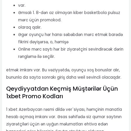
var.
Əmsalı 1. 8-dən az olmayan kiber basketbola pulsuz
mərc üçün promokod.
olaraq qalır.
Əgər oyunçu hər hansı səbəbdən mərc etmək barədə
fikrini dəyişərsə, o, həmişə
Online mərc saytı hər bir ziyarətçini sevindirəcək dərin
rəngləmə ilə seçilir.
etmək imkanı var. Bu vəziyyətdə, oyunçu xoş bonuslar alır,
bununla da sayta sonrakı giriş daha weil sevincli olacaqdır.
Qeydiyyatdan Keçmiş Müştərilər Üçün
1xbet Promo Kodları
1 xbet Azerbaycan rəsmi dildə ver`siyası, həmçinin manatla
hesab açmaq imkanı var. Əsas səhifədə siz qumar saytının
ziyarətçiləri üçün ən uyğun məlumatları ehtiva edən