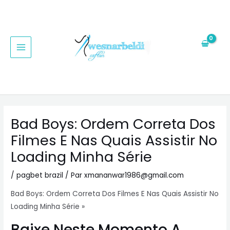
Aller
Navigation
MAIN
au
des
MENU
contenu
articles
Bad Boys: Ordem Correta Dos
Filmes E Nas Quais Assistir No
Loading Minha Série
/
pagbet brazil
/ Par
xmananwar1986@gmail.com
Bad Boys: Ordem Correta Dos Filmes E Nas Quais Assistir No
Loading Minha Série »
Baixe Neste Momento A