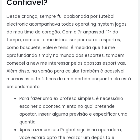
Confiável?
Desde criança, sempre fui apaixonada por futebol
electronic acompanhava todos operating-system jogos
de meu time do coração. Com o ?r anpassad f?r do
tempo, comecei a me interessar por outros esportes,
como basquete, vôlei e tênis. À medida que fui me
aprofundando simply no mundo dos esportes, também
comecei a new me interessar pelas apostas esportivas.
Além disso, na versão para celular também é acessível
muchas as estatísticas de uma partida enquanto ela está
em andamento.
Para fazer uma ex profeso simples, é necessário
escolher o acontecimiento no qual pretende
apostar, inserir alguma previsão e especificar uma
quantia.
Após fazer um seu Pagbet sign in na operadora,
você estará apto the realizar um depósito e