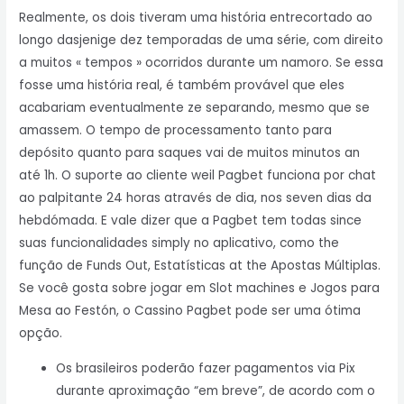
Realmente, os dois tiveram uma história entrecortado ao
longo dasjenige dez temporadas de uma série, com direito
a muitos « tempos » ocorridos durante um namoro. Se essa
fosse uma história real, é também provável que eles
acabariam eventualmente ze separando, mesmo que se
amassem. O tempo de processamento tanto para
depósito quanto para saques vai de muitos minutos an
até 1h. O suporte ao cliente weil Pagbet funciona por chat
ao palpitante 24 horas através de dia, nos seven dias da
hebdómada. E vale dizer que a Pagbet tem todas since
suas funcionalidades simply no aplicativo, como the
função de Funds Out, Estatísticas at the Apostas Múltiplas.
Se você gosta sobre jogar em Slot machines e Jogos para
Mesa ao Festón, o Cassino Pagbet pode ser uma ótima
opção.
Os brasileiros poderão fazer pagamentos via Pix
durante aproximação “em breve”, de acordo com o