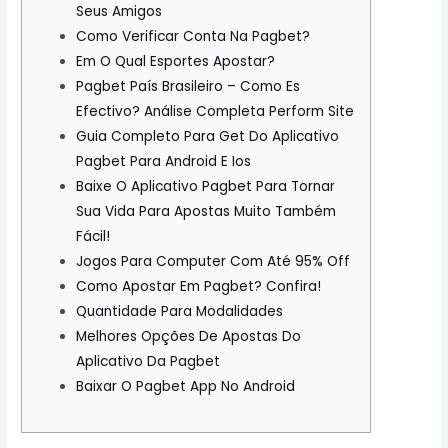
Seus Amigos
Como Verificar Conta Na Pagbet?
Em O Qual Esportes Apostar?
Pagbet País Brasileiro – Como Es
Efectivo? Análise Completa Perform Site
Guia Completo Para Get Do Aplicativo
Pagbet Para Android E Ios
Baixe O Aplicativo Pagbet Para Tornar
Sua Vida Para Apostas Muito Também
Fácil!
Jogos Para Computer Com Até 95% Off
Como Apostar Em Pagbet? Confira!
Quantidade Para Modalidades
Melhores Opções De Apostas Do
Aplicativo Da Pagbet
Baixar O Pagbet App No Android