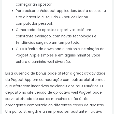
começar an apostar.
Para baixar o Vaidebet application, basta acessar u
site a hacer la cusqui do » « seu celular ou
computador pessoal.
O mercado de apostas esportivas está em
constante evolução, com novas tecnologias e
tendências surgindo um tempo todo.
O » « trâmite de download electronic instalação da
Pagbet App é simples e em alguns minutos você
estará a caminho weil diversão.
Essa ausência de bônus pode afetar a great atratividade
da Pagbet App em comparação com outras plataformas
que oferecem incentivos adicionais aos teus usuários. O
depósito no site versão de aplicativo weil Pagbet pode
servir efetuado de certas maneiras e não é tão
abrangente comparada an diferentes casas de apostas.
Um ponto strength é an empresa ser bastante inclusiva