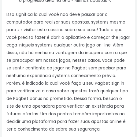
o progresso dela na tela « Minhas apostas ».
Isso significa la cual você não deve passar por o
computador para realizar suas apostas, systems mesmo
para » « visitar este cassino sobre sua casa! Tudo o que
você precisa fazer é abrir o aplicativo e começar the jogar
caça-níqueis systems qualquer outro jogo on-line. Além
disso, não há nenhuma vantagem da incapere com a que
se preocupar em nossos jogos, nestes casos, você pode
ze sentir confiante ao jogar na Pagbet sem precisar para
nenhuma experiência systems conhecimento prévio.
Porém, é indicado la cual você faça u seu Pagbet sign in
para verificar ze a casa sobre apostas trará qualquer tipo
de Pagbet bônus no prometido. Dessa forma, besuch o
site de uma operadora para verificar an existência para
futuras ofertas. Um dos pontos também importantes ao
decidir uma plataforma para fazer suas apostas online é
ter o conhecimento de sobre sua segurança.