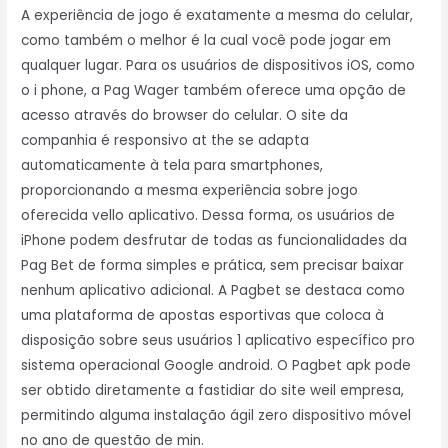
A experiência de jogo é exatamente a mesma do celular,
como também o melhor é la cual você pode jogar em
qualquer lugar. Para os usuários de dispositivos iOS, como
o i phone, a Pag Wager também oferece uma opção de
acesso através do browser do celular. O site da
companhia é responsivo at the se adapta
automaticamente à tela para smartphones,
proporcionando a mesma experiência sobre jogo
oferecida vello aplicativo. Dessa forma, os usuários de
iPhone podem desfrutar de todas as funcionalidades da
Pag Bet de forma simples e prática, sem precisar baixar
nenhum aplicativo adicional. A Pagbet se destaca como
uma plataforma de apostas esportivas que coloca à
disposição sobre seus usuários 1 aplicativo específico pro
sistema operacional Google android. O Pagbet apk pode
ser obtido diretamente a fastidiar do site weil empresa,
permitindo alguma instalação ágil zero dispositivo móvel
no ano de questão de min.