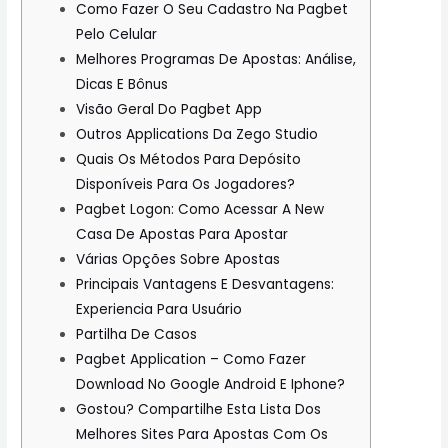
Como Fazer O Seu Cadastro Na Pagbet
Pelo Celular
Melhores Programas De Apostas: Análise,
Dicas E Bônus
Visão Geral Do Pagbet App
Outros Applications Da Zego Studio
Quais Os Métodos Para Depósito
Disponíveis Para Os Jogadores?
Pagbet Logon: Como Acessar A New
Casa De Apostas Para Apostar
Várias Opções Sobre Apostas
Principais Vantagens E Desvantagens:
Experiencia Para Usuário
Partilha De Casos
Pagbet Application – Como Fazer
Download No Google Android E Iphone?
Gostou? Compartilhe Esta Lista Dos
Melhores Sites Para Apostas Com Os