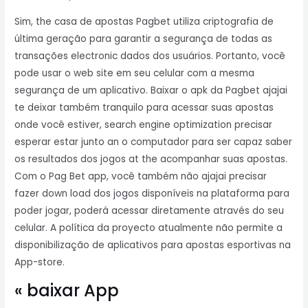
Sim, the casa de apostas Pagbet utiliza criptografia de
última geração para garantir a segurança de todas as
transações electronic dados dos usuários. Portanto, você
pode usar o web site em seu celular com a mesma
segurança de um aplicativo. Baixar o apk da Pagbet ajajai
te deixar também tranquilo para acessar suas apostas
onde você estiver, search engine optimization precisar
esperar estar junto an o computador para ser capaz saber
os resultados dos jogos at the acompanhar suas apostas.
Com o Pag Bet app, você também não ajajai precisar
fazer down load dos jogos disponíveis na plataforma para
poder jogar, poderá acessar diretamente através do seu
celular. A política da proyecto atualmente não permite a
disponibilização de aplicativos para apostas esportivas na
App-store.
« baixar App