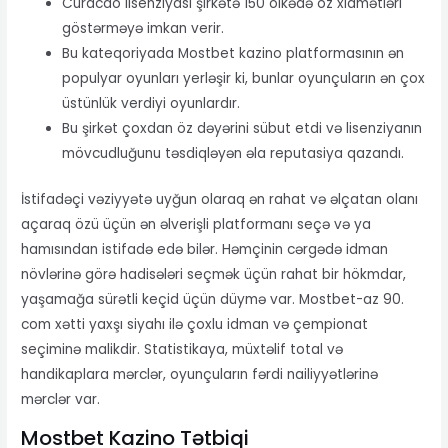
Curacao lisenziyası şirkətə 150 ölkədə öz xidmətləri
göstərməyə imkan verir.
Bu kateqoriyada Mostbet kazino platformasının ən
populyar oyunları yerləşir ki, bunlar oyunçuların ən çox
üstünlük verdiyi oyunlardır.
Bu şirkət çoxdan öz dəyərini sübut etdi və lisenziyanın
mövcudluğunu təsdiqləyən əla reputasiya qazandı.
İstifadəçi vəziyyətə uyğun olaraq ən rahat və əlçatan olanı
açaraq özü üçün ən əlverişli platformanı seçə və ya
hamısından istifadə edə bilər. Həmçinin cərgədə idman
növlərinə görə hadisələri seçmək üçün rahat bir hökmdar,
yaşamağa sürətli keçid üçün düymə var. Mostbet-az 90.
com xətti yaxşı siyahı ilə çoxlu idman və çempionat
seçiminə malikdir. Statistikaya, müxtəlif total və
handikaplara mərclər, oyunçuların fərdi nailiyyətlərinə
mərclər var.
Mostbet Kazino Tətbiqi