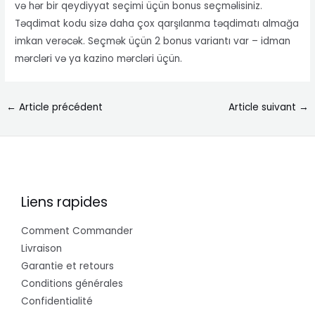
və hər bir qeydiyyat seçimi üçün bonus seçməlisiniz.
Təqdimat kodu sizə daha çox qarşılanma təqdimatı almağa
imkan verəcək. Seçmək üçün 2 bonus variantı var – idman
mərcləri və ya kazino mərcləri üçün.
←
Article précédent
Article suivant
→
Liens rapides
Comment Commander
Livraison
Garantie et retours
Conditions générales
Confidentialité