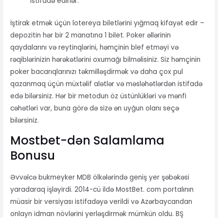
istifadə edirlər.
İştirak etmək üçün lotereya biletlərini yığmaq kifayət edir –
depozitin hər bir 2 manatına 1 bilet. Poker əllərinin
qaydalarını və reytinqlərini, həmçinin blef etməyi və
rəqiblərinizin hərəkətlərini oxumağı bilməlisiniz. Siz həmçinin
poker bacarıqlarınızı təkmilləşdirmək və daha çox pul
qazanmaq üçün müxtəlif alətlər və məsləhətlərdən istifadə
edə bilərsiniz. Hər bir metodun öz üstünlükləri və mənfi
cəhətləri var, buna görə də sizə ən uyğun olanı seçə
bilərsiniz.
Mostbet-dən Salamlama
Bonusu
Əvvəlcə bukmeyker MDB ölkələrində geniş yer şəbəkəsi
yaradaraq işləyirdi. 2014-cü ildə MostBet. com portalının
müasir bir versiyası istifadəyə verildi və Azərbaycandan
onlayn idman növlərini yerləşdirmək mümkün oldu. BŞ