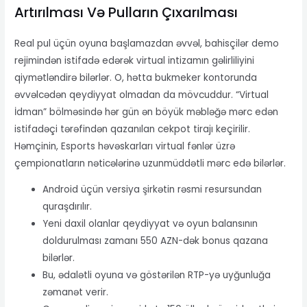
Artırılması Və Pulların Çıxarılması
Real pul üçün oyuna başlamazdan əvvəl, bahisçilər demo
rejimindən istifadə edərək virtual intizamın gəlirliliyini
qiymətləndirə bilərlər. O, hətta bukmeker kontorunda
əvvəlcədən qeydiyyat olmadan da mövcuddur. “Virtual
İdman” bölməsində hər gün ən böyük məbləğə mərc edən
istifadəçi tərəfindən qazanılan cekpot tirajı keçirilir.
Həmçinin, Esports həvəskarları virtual fənlər üzrə
çempionatların nəticələrinə uzunmüddətli mərc edə bilərlər.
Android üçün versiya şirkətin rəsmi resursundan
quraşdırılır.
Yeni daxil olanlar qeydiyyat və oyun balansının
doldurulması zamanı 550 AZN-dək bonus qazana
bilərlər.
Bu, ədalətli oyuna və göstərilən RTP-yə uyğunluğa
zəmanət verir.