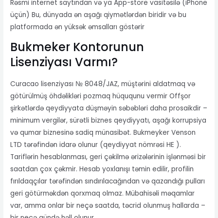
Rəsmi internet saytından və ya App-store vasitəsilə (iPhone
üçün) Bu, dünyada ən aşağı qiymətlərdən biridir və bu
platformada ən yüksək əmsalları göstərir
Bukmeker Kontorunun
Lisenziyası Varmı?
Curacao lisenziyası № 8048/JAZ, müştərini aldatmaq və
götürülmüş öhdəlikləri pozmaq hüququnu vermir Offşor
şirkətlərdə qeydiyyata düşməyin səbəbləri daha prosaikdir –
minimum vergilər, sürətli biznes qeydiyyatı, aşağı korrupsiya
və qumar biznesinə sadiq münasibət. Bukmeyker Venson
LTD tərəfindən idarə olunur (qeydiyyat nömrəsi HE ).
Tariflərin hesablanması, geri çəkilmə ərizələrinin işlənməsi bir
saatdan çox çəkmir. Hesab yoxlanışı təmin edilir, profilin
fırıldaqçılar tərəfindən sındırılacağından və qazandığı pulları
geri götürməkdən qorxmaq olmaz. Mübahisəli məqamlar
var, amma onlar bir neçə saatda, təcrid olunmuş hallarda –
bir neçə gündə həll olunur.