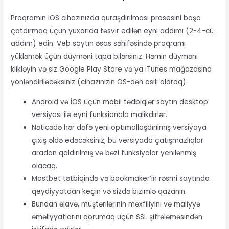
Proqramın iOS cihazınızda quraşdırılması prosesini başa
çatdırmaq üçün yuxarıda təsvir edilən eyni addımı (2-4-cü
addım) edin. Veb saytın əsas səhifəsində proqramı
yükləmək üçün düyməni tapa bilərsiniz. Həmin düyməni
klikləyin və siz Google Play Store və ya iTunes mağazasına
yönləndiriləcəksiniz (cihazınızın OS-dən asılı olaraq).
Android və İOS üçün mobil tədbiqlər saytın desktop
versiyası ilə eyni funksionala malikdirlər.
Nəticədə hər dəfə yeni optimallaşdırılmış versiyaya
çıxış əldə edəcəksiniz, bu versiyada çatışmazlıqlar
aradan qaldırılmış və bəzi funksiyalar yenilənmiş
olacaq.
Mostbet tətbiqində və bookmaker’in rəsmi saytında
qeydiyyatdan keçin və sizdə bizimlə qazanın.
Bundan əlavə, müştərilərinin məxfiliyini və maliyyə
əməliyyatlarını qorumaq üçün SSL şifrələməsindən