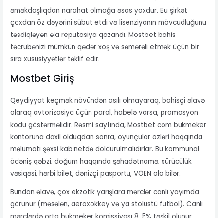
əməkdaşlıqdan narahat olmağa əsas yoxdur. Bu şirkət
çoxdan öz dəyərini sübut etdi və lisenziyanın mövcudluğunu
təsdiqləyən əla reputasiya qazandı. Mostbet bahis
təcrübənizi mümkün qədər xoş və səmərəli etmək üçün bir
sıra xüsusiyyətlər təklif edir.
Mostbet Giriş
Qeydiyyat keçmək növündən asılı olmayaraq, bahisçi əlavə
olaraq avtorizasiya üçün parol, habelə varsa, promosyon
kodu göstərməlidir. Rəsmi saytında, Mostbet com bukmeker
kontoruna daxil olduqdan sonra, oyunçular özləri haqqında
məlumatı şəxsi kabinetdə doldurulmalıdırlar. Bu kommunal
ödəniş qəbzi, doğum haqqında şəhadətnamə, sürücülük
vəsiqəsi, hərbi bilet, dənizçi pasportu, VÖEN ola bilər.
Bundan əlavə, çox ekzotik yarışlara mərclər canlı yayımda
görünür (məsələn, aeroxokkey və ya stolüstü futbol). Canlı
mərclərdə orta bukmeker komissiyası 8, 5% təşkil olunur.