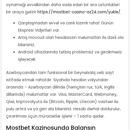
oynamağı əvvəlkindən daha sadə edən bir sıra üstünlükləri
bir araya gətirir
https://mostbet-casino-az24.com/yukle/
.
Qarşılaşmadan əvvəl və canlı lazımlı rahat Günün
Ekspresi Vidjetləri var.
Artıq mövcud olan hesabınızın məlumatları ilə daxil ola
bilərsiniz.
Android cihazlarında tətbiq problemsiz və gecikməsiz
işləyəcək.
Azərbaycandan tam funksional bir beynəlxalq veb sayt
istifadə etmək rahatdır. Siyahıda hesabın valyutaları
arasında – Azərbaycan dilində (həmçinin rus, türk, ingilis
dillərində) məlumatlar var. Visa, MasterCard, Webmoney,
Qiwi, kriptovalyuta ilə (Bitcoin, Ripple, Litecoin) vasitəsi ilə
pulu artıra və ya geri ala bilərsiniz. Hesab dərhal doldurulur,
çıxarılması üçün müraciətlər işlənir – 1 saata qədər.
Mostbet Kazinosunda Balansın