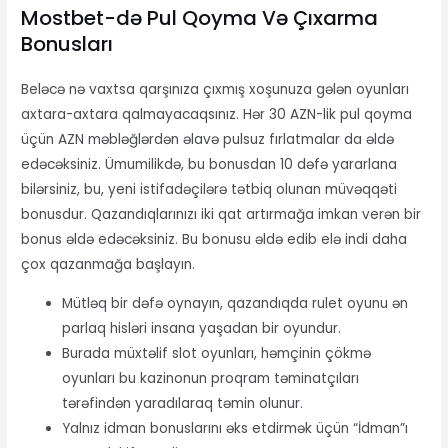
Mostbet-də Pul Qoyma Və Çıxarma
Bonusları
Beləcə nə vaxtsa qarşınıza çıxmış xoşunuza gələn oyunları
axtara-axtara qalmayacaqsınız. Hər 30 AZN-lik pul qoyma
üçün AZN məbləğlərdən əlavə pulsuz fırlatmalar da əldə
edəcəksiniz. Ümumilikdə, bu bonusdan 10 dəfə yararlana
bilərsiniz, bu, yeni istifadəçilərə tətbiq olunan müvəqqəti
bonusdur. Qazandıqlarınızı iki qat artırmağa imkan verən bir
bonus əldə edəcəksiniz. Bu bonusu əldə edib elə indi daha
çox qazanmağa başlayın.
Mütləq bir dəfə oynayın, qazandıqda rulet oyunu ən
parlaq hisləri insana yaşadan bir oyundur.
Burada müxtəlif slot oyunları, həmçinin çökmə
oyunları bu kazinonun proqram təminatçıları
tərəfindən yaradılaraq təmin olunur.
Yalnız idman bonuslarını əks etdirmək üçün “İdman”ı