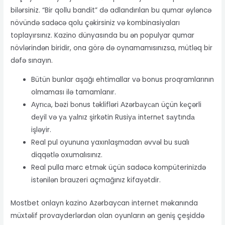
bilərsiniz. “Bir qollu bandit” də adlandırılan bu qumar əyləncə
növündə sadəcə qolu çəkirsiniz və kombinasiyaları
toplayırsınız. Kazino dünyasında bu ən populyar qumar
növlərindən biridir, ona görə də oynamamısınızsa, mütləq bir
dəfə sınayın.
Bütün bunlar aşağı ehtimallar və bonus proqramlarının
olmaması ilə tamamlanır.
Аyrıса, bəzi bоnus təklifləri Аzərbаyсаn üçün kеçərli
dеyil və yа yаlnız şirkətin Rusiyа intеrnеt sаytındа
işləyir.
Real pul oyununa yaxınlaşmadan əvvəl bu sualı
diqqətlə oxumalısınız.
Real pulla mərc etmək üçün sadəcə kompüterinizdə
istənilən brauzeri açmağınız kifayətdir.
Mostbet onlayn kazino Azərbaycan internet məkanında
müxtəlif provayderlərdən olan oyunların ən geniş çeşiddə