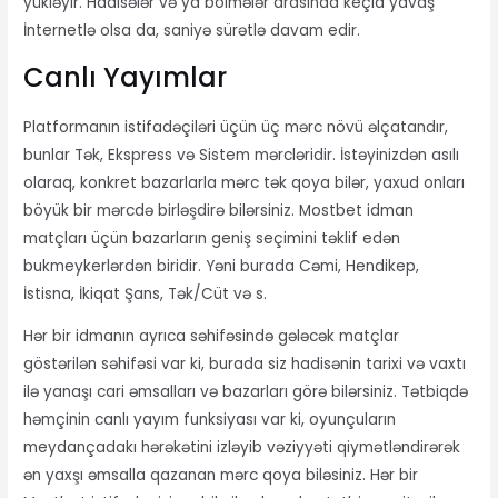
yükləyir. Hadisələr və ya bölmələr arasında keçid yavaş
İnternetlə olsa da, saniyə sürətlə davam edir.
Canlı Yayımlar
Platformanın istifadəçiləri üçün üç mərc növü əlçatandır,
bunlar Tək, Ekspress və Sistem mərcləridir. İstəyinizdən asılı
olaraq, konkret bazarlarla mərc tək qoya bilər, yaxud onları
böyük bir mərcdə birləşdirə bilərsiniz. Mostbet idman
matçları üçün bazarların geniş seçimini təklif edən
bukmeykerlərdən biridir. Yəni burada Cəmi, Hendikep,
İstisna, İkiqat Şans, Tək/Cüt və s.
Hər bir idmanın ayrıca səhifəsində gələcək matçlar
göstərilən səhifəsi var ki, burada siz hadisənin tarixi və vaxtı
ilə yanaşı cari əmsalları və bazarları görə bilərsiniz. Tətbiqdə
həmçinin canlı yayım funksiyası var ki, oyunçuların
meydançadakı hərəkətini izləyib vəziyyəti qiymətləndirərək
ən yaxşı əmsalla qazanan mərc qoya biləsiniz. Hər bir