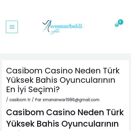
Aller
Navigation
MAIN
au
des
MENU
contenu
articles
Casibom Casino Neden Türk
Yüksek Bahis Oyuncularının
En İyi Seçimi?
/
casibom tr
/ Par
xmananwar1986@gmail.com
Casibom Casino Neden Türk
Yüksek Bahis Oyuncularının