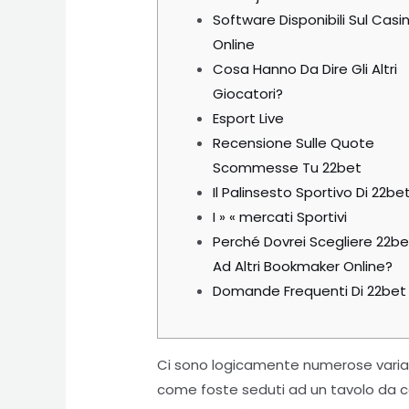
Software Disponibili Sul Casi
Online
Cosa Hanno Da Dire Gli Altri
Giocatori?
Esport Live
Recensione Sulle Quote
Scommesse Tu 22bet
Il Palinsesto Sportivo Di 22be
I » « mercati Sportivi
Perché Dovrei Scegliere 22b
Ad Altri Bookmaker Online?
Domande Frequenti Di 22bet 
Ci sono logicamente numerose varianti
come foste seduti ad un tavolo da cas