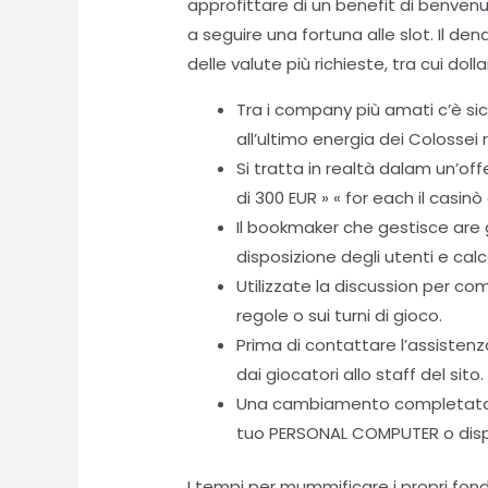
approfittare di un benefit di benvenu
a seguire una fortuna alle slot. Il de
delle valute più richieste, tra cui d
Tra i company più amati c’è si
all’ultimo energia dei Colosse
Si tratta in realtà dalam un’of
di 300 EUR » « for each il casinò 
Il bookmaker che gestisce are 
disposizione degli utenti e cal
Utilizzate la discussion per co
regole o sui turni di gioco.
Prima di contattare l’assisten
dai giocatori allo staff del sito.
Una cambiamento completata la
tuo PERSONAL COMPUTER o dispos
I tempi per mummificare i propri fon