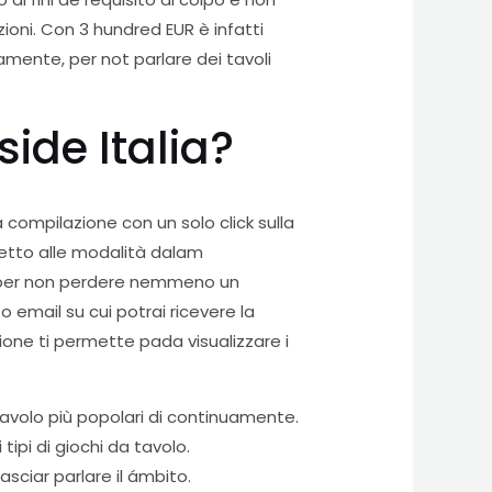
ioni. Con 3 hundred EUR è infatti
amente, per not parlare dei tavoli
side Italia?
compilazione con un solo click sulla
etto alle modalità dalam
 per non perdere nemmeno un
o email su cui potrai ricevere la
ione ti permette pada visualizzare i
tavolo più popolari di continuamente.
ipi di giochi da tavolo.
sciar parlare il ámbito.