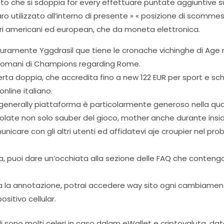
to che si sdoppia for every effettuare puntate aggiuntive sui
naro utilizzato all’interno di presente » « posizione di scomm
ollari americani ed european, che da moneta elettronica.
curamente Yggdrasil que tiene le cronache vichinghe di Age 
i romani di Champions regarding Rome.
ferta doppia, che accredita fino a new 122 EUR per sport e s
online italiano.
generally piattaforma è particolarmente generoso nella qua
colate non solo sauber del gioco, mother anche durante insid
municare con gli altri utenti ed affidatevi aje croupier nel p
za, puoi dare un’occhiata alla sezione delle FAQ che conten
 annotazione, potrai accedere way sito ogni cambiamento c
itivo cellular.
di sono molti celeri in caso dalam eWallet e criptovaluta, d