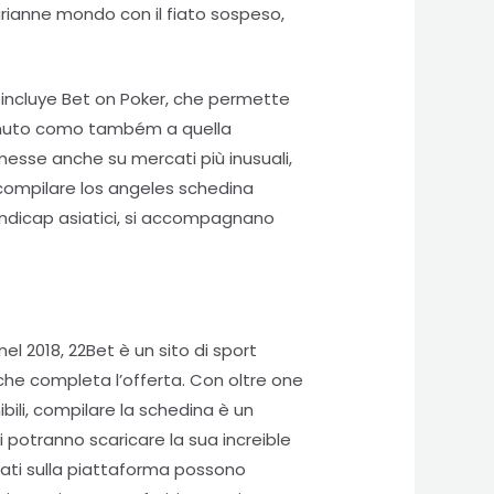
rianne mondo con il fiato sospeso,
e incluye Bet on Poker, che permette
nvenuto como também a quella
messe anche su mercati più inusuali,
e e compilare los angeles schedina
handicap asiatici, si accompagnano
el 2018, 22Bet è un sito di sport
 che completa l’offerta. Con oltre one
ili, compilare la schedina è un
li potranno scaricare la sua increible
rivati sulla piattaforma possono