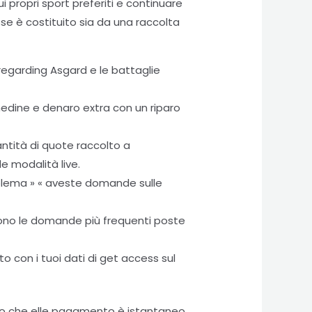
 propri sport preferiti e continuare
esse è costituito sia da una raccolta
regarding Asgard e le battaglie
chedine e denaro extra con un riparo
ntità di quote raccolto a
e modalità live.
roblema » « aveste domande sulle
gono le domande più frequenti poste
on i tuoi dati di get access sul
ato che elle pagamento è istantaneo.