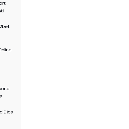
ort
ti
22bet
Online
i
e
sono
?
d E Ios