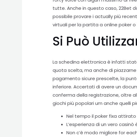
tutte. Anche in questo caso, 22Bet dà
possibile provare i actually più rece
virtuali per la partita a online poker o
Si Può Utilizza
La schedina elettronica è infatti st
quota scelta, ma anche di piazzarne
pagamento sicure prescelte, la pu
inferiore. Accertati di avere un docum
conferma della registrazione, oltre a
giochi più popolari um anche quelli p
Nel tempo il poker fixa attirat
L’esperienza di un vero casinò 
Non c’è modo migliore for each 