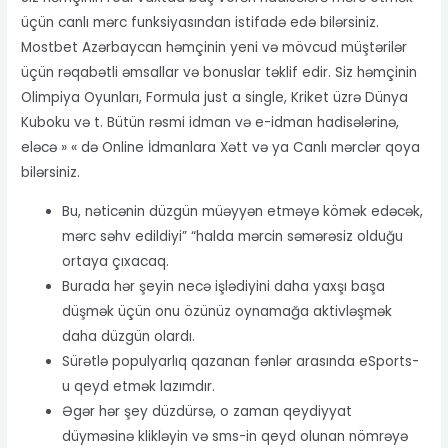
üçün canlı mərc funksiyasından istifadə edə bilərsiniz.
Mostbet Azərbaycan həmçinin yeni və mövcud müştərilər
üçün rəqabətli əmsallar və bonuslar təklif edir. Siz həmçinin
Olimpiya Oyunları, Formula just a single, Kriket üzrə Dünya
Kuboku və t. Bütün rəsmi idman və e-idman hadisələrinə,
eləcə » « də Online İdmanlara Xətt və ya Canlı mərclər qoya
bilərsiniz.
Bu, nəticənin düzgün müəyyən etməyə kömək edəcək,
mərc səhv edildiyi” “halda mərcin səmərəsiz olduğu
ortaya çıxacaq.
Burada hər şeyin necə işlədiyini daha yaxşı başa
düşmək üçün onu özünüz oynamağa aktivləşmək
daha düzgün olardı.
Sürətlə populyarlıq qazanan fənlər arasında eSports-
u qeyd etmək lazımdır.
Əgər hər şey düzdürsə, o zaman qeydiyyat
düyməsinə klikləyin və sms-in qeyd olunan nömrəyə