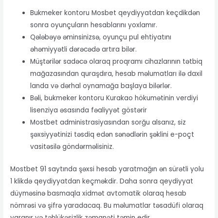
Bukmeker kontoru Mosbet qeydiyyatdan keçdikdən
sonra oyunçuların hesablarını yoxlamır.
Qələbəyə əminsinizsə, oyunçu pul ehtiyatını
əhəmiyyətli dərəcədə artıra bilər.
Müştərilər sadəcə olaraq proqramı cihazlarının tətbiq
mağazasından quraşdıra, hesab məlumatları ilə daxil
landa və dərhal oynamağa başlaya bilərlər.
Bəli, bukmeker kontoru Kurakao hökumətinin verdiyi
lisenziya əsasında fəaliyyət göstərir
Mostbet administrasiyasından sorğu alsanız, siz
şəxsiyyətinizi təsdiq edən sənədlərin şəklini e-poçt
vasitəsilə göndərməlisiniz.
Mostbet 91 saytında şəxsi hesab yaratmağın ən sürətli yolu
1 klikdə qeydiyyatdan keçməkdir. Daha sonra qeydiyyat
düyməsinə basmaqla xidmət avtomatik olaraq hesab
nömrəsi və şifrə yaradacaq. Bu məlumatlar təsadüfi olaraq
yaranır və təhlükəsizlik zəmanəti təmin edir.