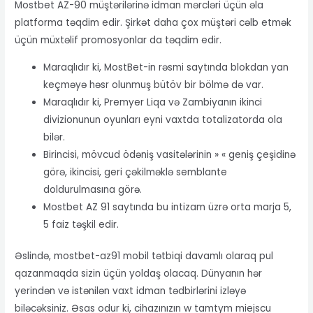
Mostbet AZ-90 müştərilərinə idman mərcləri üçün əla
platforma təqdim edir. Şirkət daha çox müştəri cəlb etmək
üçün müxtəlif promosyonlar da təqdim edir.
Maraqlıdır ki, MostBet-in rəsmi saytında blokdan yan
keçməyə həsr olunmuş bütöv bir bölmə də var.
Maraqlıdır ki, Premyer Liqa və Zambiyanın ikinci
divizionunun oyunları eyni vaxtda totalizatorda ola
bilər.
Birincisi, mövcud ödəniş vasitələrinin » « geniş çeşidinə
görə, ikincisi, geri çəkilməklə semblante
doldurulmasına görə.
Mostbet AZ 91 saytında bu intizam üzrə orta marja 5,
5 faiz təşkil edir.
Əslində, mostbet-az91 mobil tətbiqi davamlı olaraq pul
qazanmaqda sizin üçün yoldaş olacaq. Dünyanın hər
yerindən və istənilən vaxt idman tədbirlərini izləyə
biləcəksiniz. Əsas odur ki, cihazınızın w tamtym miejscu