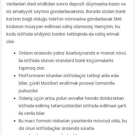
Verilənləri daxil etdikdən sonra depozit düyməsinə basın və
siz əməliyyat saytına göndəriləcəksiniz. Burada sizdən bank
kartının bağlı olduğu telefon nömrəsinə göndəriləcək SMS
kodunun müəyyən edilməsi xahiş olunacaq. Həmçinin, bu
kodu istifadə etdiyiniz bankın tətbiqində də xahiş etmək
olar.
Onların arasında yalnız Azərbaycanda e-manat növü
ilə istifadə olunan standard bank köçürmələrini
tapmaq olar.
Platformanın istənilən istifadəçisi tətbiqi əldə edə
bilər, çünki Mostbet endirmək prosesi tamamilə
pulsuzdur.
Ödəniş üçün ərizə, pulun əvvəllər hesabı doldurarkən
istifadə edilmiş təfərrüatlardan istifadə edilməsi şərti
ilə verilə bilər.
Bu mərc formatı nisbətən yaxınlarda mövcud oldu, bu
da onun istifadəçilər arasında sürətlə