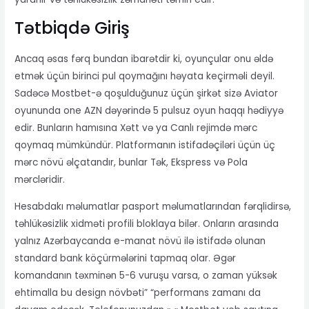
Tətbiqdə Giriş
Ancaq əsas fərq bundan ibarətdir ki, oyunçular onu əldə
etmək üçün birinci pul qoymağını həyata keçirməli deyil.
Sadəcə Mostbet-ə qoşulduğunuz üçün şirkət sizə Aviator
oyununda one AZN dəyərində 5 pulsuz oyun haqqı hədiyyə
edir. Bunların hamısına Xətt və ya Canlı rejimdə mərc
qoymaq mümkündür. Platformanın istifadəçiləri üçün üç
mərc növü əlçatandır, bunlar Tək, Ekspress və Pola
mərcləridir.
Hesabdakı məlumatlar pasport məlumatlarından fərqlidirsə,
təhlükəsizlik xidməti profili bloklaya bilər. Onların arasında
yalnız Azərbaycanda e-manat növü ilə istifadə olunan
standard bank köçürmələrini tapmaq olar. Əgər
komandanın təxminən 5-6 vuruşu varsa, o zaman yüksək
ehtimalla bu design növbəti” “performans zamanı da