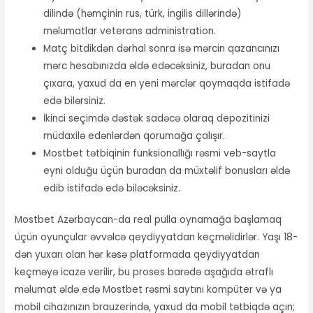
dilində (həmçinin rus, türk, ingilis dillərində)
məlumatlar veterans administration.
Matç bitdikdən dərhal sonra isə mərcin qazancınızı
mərc hesabınızda əldə edəcəksiniz, buradan onu
çıxara, yaxud da en yeni mərclər qoymaqda istifadə
edə bilərsiniz.
İkinci seçimdə dəstək sadəcə olaraq depozitinizi
müdaxilə edənlərdən qorumağa çalışır.
Mostbet tətbiqinin funksionallığı rəsmi veb-saytla
eyni olduğu üçün buradan da müxtəlif bonusları əldə
edib istifadə edə biləcəksiniz.
Mostbet Azərbaycan-da real pulla oynamağa başlamaq
üçün oyunçular əvvəlcə qeydiyyatdan keçməlidirlər. Yaşı 18-
dən yuxarı olan hər kəsə platformada qeydiyyatdan
keçməyə icazə verilir, bu proses barədə aşağıda ətraflı
məlumat əldə edə Mostbet rəsmi saytını kompüter və ya
mobil cihazınızın brauzerində, yaxud da mobil tətbiqdə açın;