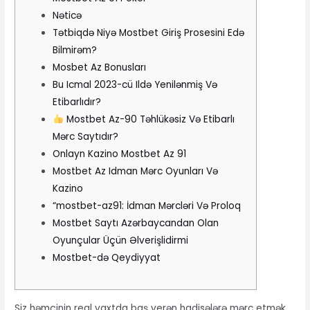
Nəticə
Tətbiqdə Niyə Mostbet Giriş Prosesini Edə
Bilmirəm?
Mosbet Az Bonusları
Bu Icmal 2023-cü Ildə Yenilənmiş Və
Etibarlıdır?
Mostbet Az-90 Təhlükəsiz Və Etibarlı
Mərc Saytıdır?
Onlayn Kazino Mostbet Az 91
Mostbet Az Idman Mərc Oyunları Və
Kazino
“mostbet-az91: İdman Mərcləri Və Proloq
Mostbet Saytı Azərbaycandan Olan
Oyunçular Üçün Əlverişlidirmi
Mostbet-də Qeydiyyat
Siz həmçinin real vaxtda baş verən hadisələrə mərc etmək