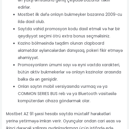
ən yaxşı əmsallarla geniş çeşiddə bazarlar təklif
edirlər.
Mostbet ilk dəfə onlayn bukmeyker bazarına 2009-cu
ildə daxil olub.
Saytda vahid promosyon kodu daxil etməli və hər bir
qeydiyyat seçimi ötrü extra bonus seçməlisiniz.
Kazino bölməsində təqdim olunan clapboard
əlamətdar əyləncələrdən danışsaq, pokeri fikir etməyə
əhəmiyyət.
Promosyonların ümumi sayı və eyni vaxtda xarakteri,
bütün aktiv bukmekerlər və onlayn kazinolar arasında
bəlkə də ən genişidir.
Onları saytın mobil versiyasında vurmaq və ya
COMMON SERIES BUS reb və ya Bluetooth vasitəsilə
kompüterdən cihaza göndərmək olar.
Mostbet AZ 91 şəxsi hesabı saytda müxtəlif hərəkətləri
yerinə yetirməyə imkan verir. Oyunçular ondan cari əsas və
ikinci dərəcəli xallarını aydınlaşdırmaq üçün istifadə edə