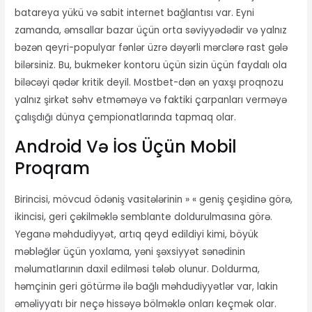
batareya yükü və sabit internet bağlantısı var. Eyni
zamanda, əmsallar bazar üçün orta səviyyədədir və yalnız
bəzən qeyri-populyar fənlər üzrə dəyərli mərclərə rast gələ
bilərsiniz. Bu, bukmeker kontoru üçün sizin üçün faydalı ola
biləcəyi qədər kritik deyil. Mostbet-dən ən yaxşı proqnozu
yalnız şirkət səhv etməməyə və faktiki çarpanları verməyə
çalışdığı dünya çempionatlarında tapmaq olar.
Android Və İos Üçün Mobil
Proqram
Birincisi, mövcud ödəniş vasitələrinin » « geniş çeşidinə görə,
ikincisi, geri çəkilməklə semblante doldurulmasına görə.
Yeganə məhdudiyyət, artıq qeyd edildiyi kimi, böyük
məbləğlər üçün yoxlama, yəni şəxsiyyət sənədinin
məlumatlarının daxil edilməsi tələb olunur. Doldurma,
həmçinin geri götürmə ilə bağlı məhdudiyyətlər var, lakin
əməliyyatı bir neçə hissəyə bölməklə onları keçmək olar.