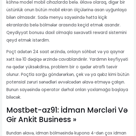
köhnə model mobil cihazlarda belə. Əlavə olaraq, digər bir
üstünlük onun bütün mobil ekran ölçülərinə asan uyğunlaşa
bilən olmasıdır. Sadə menyu sayəsində hətta kiçik
ekranlarda belə bölmələr arasında keçid etmək asandır.
Qeydiyyat bonusu daxil olmaqla səxavətli reward sistemini
qeyd etmək istərdim.
Poçt adətən 24 saat ərzində, onlayn söhbət və ya qaynar
xətt isə 10 dəqiqə ərzində cavablandırılır. Yardımın keyfiyyəti
nə qədər yüksəkdirsə, problem bir o qədər ətraflı təsvir
olunur. Poçtla sorğu göndərərkən, çek və ya qəbz kimi bütün
potensial zəruri sənədləri əvvəlcədən əlavə etməyə çalışın.
Bunun sayəsində operator dərhal onları yoxlamağa başlaya
biləcək.
Mostbet-az91: İdman Mərcləri Və
Gir Ankit Business »
Bundan əlavə, idman bölməsində kupona 4-dən çox idman