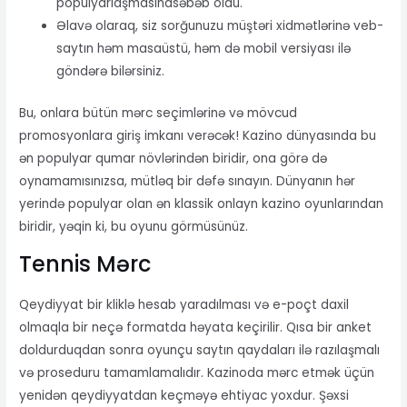
populyarlaşmasınasəbəb oldu.
Əlavə olaraq, siz sorğunuzu müştəri xidmətlərinə veb-
saytın həm masaüstü, həm də mobil versiyası ilə
göndərə bilərsiniz.
Bu, onlara bütün mərc seçimlərinə və mövcud
promosyonlara giriş imkanı verəcək! Kazino dünyasında bu
ən populyar qumar növlərindən biridir, ona görə də
oynamamısınızsa, mütləq bir dəfə sınayın. Dünyanın hər
yerində populyar olan ən klassik onlayn kazino oyunlarından
biridir, yəqin ki, bu oyunu görmüsünüz.
Tennis Mərc
Qeydiyyat bir kliklə hesab yaradılması və e-poçt daxil
olmaqla bir neçə formatda həyata keçirilir. Qısa bir anket
doldurduqdan sonra oyunçu saytın qaydaları ilə razılaşmalı
və proseduru tamamlamalıdır. Kazinoda mərc etmək üçün
yenidən qeydiyyatdan keçməyə ehtiyac yoxdur. Şəxsi