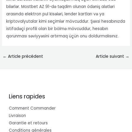
bilərlər. Mostbet AZ 91-də təqdim olunan ödəniş alətləri
arasında elektron pul kisələri, lender kartları və ya
kriptovalyutalar kimi seçimlər mövcuddur. Şəxsi hesabınızda
istifadəçi profili olan bir bölmə mövcuddur, hesabın
qorunması səviyyəsini artırmaq üçün onu doldurmalısınız.
←
Article précédent
Article suivant
→
Liens rapides
Comment Commander
Livraison
Garantie et retours
Conditions générales