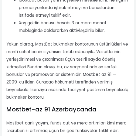
Mostbet bütün yeni müştəriləri həvəsləndirir, həmçinin
promosyonlarda iştirak etməyi və bonuslardan
istifadə etməyi təklif edir.
Xoş gəldin bonusu hesabı 3 or more manat
məbləğində doldurarkən aktivləşdirilə bilər.
Yekun olaraq, MostBet bukmeker kontorunun üstünlükləri və
mənfi cəhətlərinin siyahısını tərtib edəcəyik.. Vəsaitlərinin
yerləşdirilməsi və çıxarılması üçün təsirli sayda ödəniş
xidmətləri Bundan əlavə, bu, öz seqmentində ən sərfəli
bonuslar və promosyonlar sistemidir. Mostbet az 91 —
2009-cu ildən Curacao hökuməti tərəfindən verilmiş
beynəlxalq lisenziya əsasında fəaliyyət göstərən beynəlxalq
bukmeker kontoru.
Mostbet-az 91 Azərbaycanda
Mostbet canlı yayım, funds out və mərc artımları kimi mərc
təcrübənizi artırmaq üçün bir çox funksiyalar təklif edir.