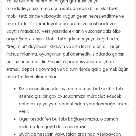
Yalnız bundan sonra onlar geri götürülə və ya
məhdudiyyətsiz mərc üçün istifadə edilə bilər. Mostbet
mobil tətbiqində vebsaytla uyğun gələn həvəsləndirmə və
mükafatlar sistemi, loyallıq proqramı və cashback var.
Saytın masaüstü versiyasında ekranın yuxarısındakı ölkə
bayrağına klikləyin. Mobil tətbiqdə menyuya keçid edin,
“Seçimlər” düyməsini klikləyin və sizə lazım olan dili seçin.
Pulsuz fırlanma, oyunçunun pul ödəmədiyi slotlarda çarxın
pulsuz fırlanmasıdır. Frispinləri promosyonlarda iştirak
etmək, depozit qoymaq və ya turnirlərdə qalib gəlmək üçün
mükafat kimi almaq olar.
Siz təəccüblənəcəksiniz, amma mostbet-az91 kitab
istehsalçısı bir çox oxucularımıza müraciət edəcək
daha bir qeydiyyat variantından yararlanmağa imkan
verir.
Əgər təsadüfən bu tabı bağlayırsınızsa, o zaman
məlumatları qeyd dəftərinə yazın.
Siyahıda hesabın valyutaları arasında Azərbaycan