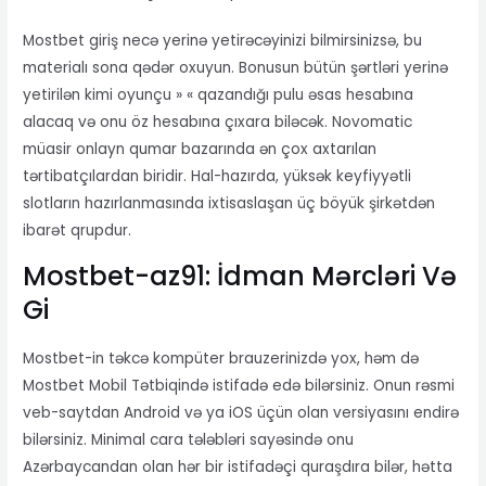
Mostbet giriş necə yerinə yetirəcəyinizi bilmirsinizsə, bu
materialı sona qədər oxuyun. Bonusun bütün şərtləri yerinə
yetirilən kimi oyunçu » « qazandığı pulu əsas hesabına
alacaq və onu öz hesabına çıxara biləcək. Novomatic
müasir onlayn qumar bazarında ən çox axtarılan
tərtibatçılardan biridir. Hal-hazırda, yüksək keyfiyyətli
slotların hazırlanmasında ixtisaslaşan üç böyük şirkətdən
ibarət qrupdur.
Mostbet-az91: İdman Mərcləri Və
Gi
Mostbet-in təkcə kompüter brauzerinizdə yox, həm də
Mostbet Mobil Tətbiqində istifadə edə bilərsiniz. Onun rəsmi
veb-saytdan Android və ya iOS üçün olan versiyasını endirə
bilərsiniz. Minimal cara tələbləri sayəsində onu
Azərbaycandan olan hər bir istifadəçi quraşdıra bilər, hətta