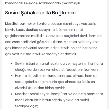
komandası ilə əlaqə saxlamaqdan çəkinməyin.
Sosial Şəbəkələr Ilə Bağlanan
MostBet bukmeker kontoru əsasən rəsmi sayt vasitəsilə
işləyir. Sadə, dostluq dizaynına, bölmələrin rahat
çeşidlənməsinə malikdir. Yalnız əsas seçimləri deyil, həm də
cari əsas hadisələri göstərir. Əksinə, MostBet veb saytı bir
çox idman növlərini təqdim edir. Üstəlik, onların hər birinə
çox vaxt bir sıra daxili kateqoriyalar daxildir.
Saytın istənilən rahat vaxtında və müştərinin hər hansı
olduğu yerdən tez və rahat istifadəsinə imkan verir.
Həm tələb edilən məlumatların çox olması, həm də
sosial şəbəkə seçimlərinin çox olması bu üsulu ən
əlverişli üsulardan birinə çevirir.
Mostbet rəsmi saytını kompüter və en este momento
mobil cihazınızın brauzerində, yaxud da mobil
tətbiqdə açın;