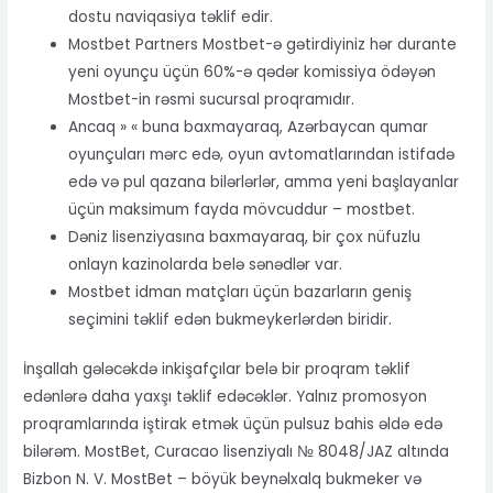
dostu naviqasiya təklif edir.
Mostbet Partners Mostbet-ə gətirdiyiniz hər durante
yeni oyunçu üçün 60%-ə qədər komissiya ödəyən
Mostbet-in rəsmi sucursal proqramıdır.
Ancaq » « buna baxmayaraq, Azərbaycan qumar
oyunçuları mərc edə, oyun avtomatlarından istifadə
edə və pul qazana bilərlərlər, amma yeni başlayanlar
üçün maksimum fayda mövcuddur – mostbet.
Dəniz lisenziyasına baxmayaraq, bir çox nüfuzlu
onlayn kazinolarda belə sənədlər var.
Mostbet idman matçları üçün bazarların geniş
seçimini təklif edən bukmeykerlərdən biridir.
İnşallah gələcəkdə inkişafçılar belə bir proqram təklif
edənlərə daha yaxşı təklif edəcəklər. Yalnız promosyon
proqramlarında iştirak etmək üçün pulsuz bahis əldə edə
bilərəm. MostBet, Curacao lisenziyalı № 8048/JAZ altında
Bizbon N. V. MostBet – böyük beynəlxalq bukmeker və