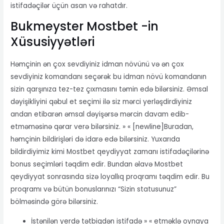
istifadəçilər üçün asan və rahatdır.
Bukmeyster Mostbet -in
Xüsusiyyətləri
Həmçinin ən çox sevdiyiniz idman növünü və ən çox
sevdiyiniz komandanı seçərək bu idman növü komandanın
sizin qarşınıza tez-tez çıxmasını təmin edə bilərsiniz. Əmsal
dəyişikliyini qəbul et seçimi ilə siz mərci yerləşdirdiyiniz
andan etibarən əmsal dəyişərsə mərcin davam edib-
etməməsinə qərar verə bilərsiniz. » « [newline]Buradan,
həmçinin bildirişləri də idarə edə bilərsiniz. Yuxarıda
bildirdiyimiz kimi Mostbet qeydiyyat zamanı istifadəçilərinə
bonus seçimləri təqdim edir. Bundan əlavə Mostbet
qeydiyyat sonrasında sizə loyallıq proqramı təqdim edir. Bu
proqramı və bütün bonuslarınızı “Sizin statusunuz”
bölməsində görə bilərsiniz.
İstənilən yerdə tətbiqdən istifadə » « etməklə oynaya