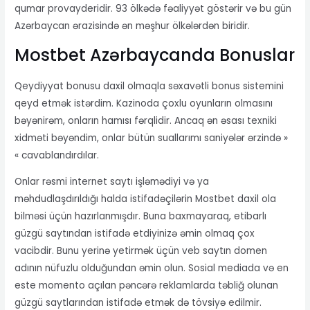
qumar provayderidir. 93 ölkədə fəaliyyət göstərir və bu gün
Azərbaycan ərazisində ən məşhur ölkələrdən biridir.
Mostbet Azərbaycanda Bonuslar
Qeydiyyat bonusu daxil olmaqla səxavətli bonus sistemini
qeyd etmək istərdim. Kazinoda çoxlu oyunların olmasını
bəyənirəm, onların hamısı fərqlidir. Ancaq ən əsası texniki
xidməti bəyəndim, onlar bütün suallarımı saniyələr ərzində »
« cavablandırdılar.
Onlar rəsmi internet saytı işləmədiyi və ya
məhdudlaşdırıldığı halda istifadəçilərin Mostbet daxil ola
bilməsi üçün hazırlanmışdır. Buna baxmayaraq, etibarlı
güzgü saytından istifadə etdiyinizə əmin olmaq çox
vacibdir. Bunu yerinə yetirmək üçün veb saytın domen
adının nüfuzlu olduğundan əmin olun. Sosial mediada və en
este momento açılan pəncərə reklamlarda təbliğ olunan
güzgü saytlarından istifadə etmək də tövsiyə edilmir.