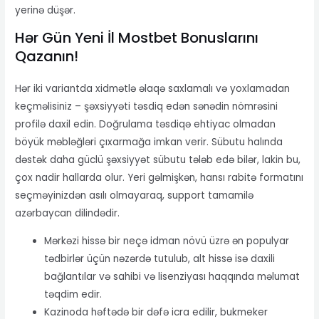
yerinə düşər.
Hər Gün Yeni İl Mostbet Bonuslarını
Qazanın!
Hər iki variantda xidmətlə əlaqə saxlamalı və yoxlamadan
keçməlisiniz – şəxsiyyəti təsdiq edən sənədin nömrəsini
profilə daxil edin. Doğrulama təsdiqə ehtiyac olmadan
böyük məbləğləri çıxarmağa imkan verir. Sübutu halında
dəstək daha güclü şəxsiyyət sübutu tələb edə bilər, lakin bu,
çox nadir hallarda olur. Yeri gəlmişkən, hansı rabitə formatını
seçməyinizdən asılı olmayaraq, support tamamilə
azərbaycan dilindədir.
Mərkəzi hissə bir neçə idman növü üzrə ən populyar
tədbirlər üçün nəzərdə tutulub, alt hissə isə daxili
bağlantılar və sahibi və lisenziyası haqqında məlumat
təqdim edir.
Kazinoda həftədə bir dəfə icra edilir, bukmeker