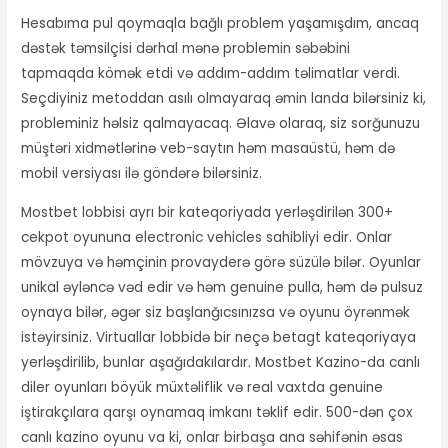
Hesabıma pul qoymaqla bağlı problem yaşamışdım, ancaq
dəstək təmsilçisi dərhal mənə problemin səbəbini
tapmaqda kömək etdi və addım-addım təlimatlar verdi.
Seçdiyiniz metoddan asılı olmayaraq əmin landa bilərsiniz ki,
probleminiz həlsiz qalmayacaq. Əlavə olaraq, siz sorğunuzu
müştəri xidmətlərinə veb-saytın həm masaüstü, həm də
mobil versiyası ilə göndərə bilərsiniz.
Mostbet lobbisi ayrı bir kateqoriyada yerləşdirilən 300+
cekpot oyununa electronic vehicles sahibliyi edir. Onlar
mövzuya və həmçinin provayderə görə süzülə bilər. Oyunlar
unikal əyləncə vəd edir və həm genuine pulla, həm də pulsuz
oynaya bilər, əgər siz başlanğıcsınızsa və oyunu öyrənmək
istəyirsiniz. Virtuallar lobbidə bir neçə betagt kateqoriyaya
yerləşdirilib, bunlar aşağıdakılardır. Mostbet Kazino-da canlı
diler oyunları böyük müxtəliflik və real vaxtda genuine
iştirakçılara qarşı oynamaq imkanı təklif edir. 500-dən çox
canlı kazino oyunu va ki, onlar birbaşa ana səhifənin əsas