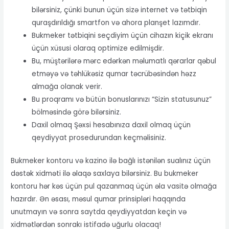
bilərsiniz, çünki bunun üçün sizə internet və tətbiqin
quraşdırıldığı smartfon və ahora planşet lazımdır.
Bukmeker tətbiqini seçdiyim üçün cihazın kiçik ekranı
üçün xüsusi olaraq optimize edilmişdir.
Bu, müştərilərə mərc edərkən məlumatlı qərarlar qəbul
etməyə və təhlükəsiz qumar təcrübəsindən həzz
almağa olanak verir.
Bu proqramı və bütün bonuslarınızı “Sizin statusunuz”
bölməsində görə bilərsiniz.
Daxil olmaq Şəxsi hesabınıza daxil olmaq üçün
qeydiyyat prosedurundan keçməlisiniz.
Bukmeker kontoru və kazino ilə bağlı istənilən sualınız üçün
dəstək xidməti ilə əlaqə saxlaya bilərsiniz. Bu bukmeker
kontoru hər kəs üçün pul qazanmaq üçün əla vasitə olmağa
hazırdır. Ən əsası, məsul qumar prinsipləri haqqında
unutmayın və sonra saytda qeydiyyatdan keçin və
xidmətlərdən sonrakı istifadə uğurlu olacaq!