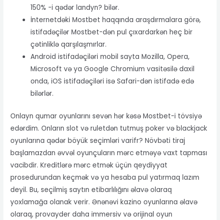
150% -i qədər landyn? bilər.
İnternetdəki Mostbet haqqında araşdırmalara görə,
istifadəçilər Mostbet-dən pul çıxardarkən heç bir
çətinliklə qarşılaşmırlar.
Android istifadəçiləri mobil sayta Mozilla, Opera,
Microsoft və ya Google Chromium vasitəsilə daxil
onda, iOS istifadəçiləri isə Safari-dən istifadə edə
bilərlər.
Onlayn qumar oyunlarını sevən hər kəsə Mostbet-i tövsiyə
edərdim. Onların slot və ruletdən tutmuş poker və blackjack
oyunlarına qədər böyük seçimləri varifr? Növbəti tiraj
başlamazdan əvvəl oyunçuların mərc etməyə vaxt tapması
vacibdir. Kreditlərə mərc etmək üçün qeydiyyat
prosedurundan keçmək və ya hesaba pul yatırmaq lazım
deyil. Bu, seçilmiş saytın etibarlılığını əlavə olaraq
yoxlamağa olanak verir. Ənənəvi kazino oyunlarına əlavə
olaraq, provayder daha immersiv və orijinal oyun