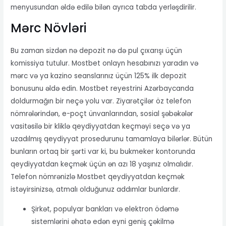
menyusundan əldə edilə bilən ayrıca tabda yerləşdirilir.
Mərc Növləri
Bu zaman sizdən nə depozit nə də pul çıxarışı üçün
komissiya tutulur. Mostbet onlayn hesabınızı yaradın və
mərc və ya kazino seanslarınız üçün 125% ilk depozit
bonusunu əldə edin. Mostbet reyestrini Azərbaycanda
doldurmağın bir neçə yolu var. Ziyarətçilər öz telefon
nömrələrindən, e-poçt ünvanlarından, sosial şəbəkələr
vasitəsilə bir kliklə qeydiyyatdan keçməyi seçə və ya
uzadılmış qeydiyyat prosedurunu tamamlaya bilərlər. Bütün
bunların ortaq bir şərti var ki, bu bukmeker kontorunda
qeydiyyatdan keçmək üçün ən azı 18 yaşınız olmalıdır.
Telefon nömrənizlə Mostbet qeydiyyatdan keçmək
istəyirsinizsə, atmalı olduğunuz addımlar bunlardır.
Şirkət, populyar bankları və elektron ödəmə
sistemlərini əhatə edən eyni geniş çəkilmə