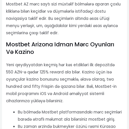
Mostbet AZ mərc saytı sizi müxtəlif bölmələrə aparan çoxlu
kliklənə bilən keçidlər və düymələrlə istifadəçi dostu
naviqasiya təklif edir. Bu seçimlərin altında əsas üfüqi
menyu yerləşir, um, aşağıdakılar kimi yerdəki əsas əyləncə
seçimlərinə çıxışı təklif edir.
Mostbet Arizona Idman Mərc Oyunları
Və Kazino
Yeni qeydiyyatdan keçmiş hər kəs etdikləri ilk depozitdə
550 AZN-ə qədər 125% reward ala bilər. Kazino üçün isə
oyunçular kazino bonusunu seçməklə, əlavə olaraq, two
hundred and fifty Frispin də qazana bilər. Bəli, Mostbet-in
mobil proqramını iOS və Android əməliyyat sistemli
cihazlarınıza yükləyə bilərsiniz.
Bu bölmədə Mostbet platformasındakı mərc seçimləri
barədə ətraflı məlumat ala bilərsiniz mostbet giriş.
Bu zaman ərzində bukmeyker özünü rəsmi Kürasao