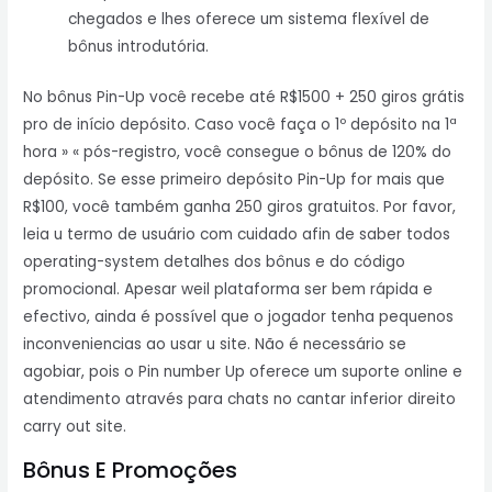
chegados e lhes oferece um sistema flexível de
bônus introdutória.
No bônus Pin-Up você recebe até R$1500 + 250 giros grátis
pro de início depósito. Caso você faça o 1º depósito na 1ª
hora » « pós-registro, você consegue o bônus de 120% do
depósito. Se esse primeiro depósito Pin-Up for mais que
R$100, você também ganha 250 giros gratuitos. Por favor,
leia u termo de usuário com cuidado afin de saber todos
operating-system detalhes dos bônus e do código
promocional. Apesar weil plataforma ser bem rápida e
efectivo, ainda é possível que o jogador tenha pequenos
inconveniencias ao usar u site. Não é necessário se
agobiar, pois o Pin number Up oferece um suporte online e
atendimento através para chats no cantar inferior direito
carry out site.
Bônus E Promoções