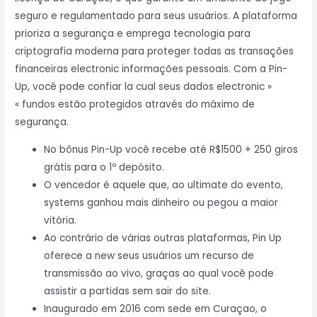
seguro e regulamentado para seus usuários. A plataforma
prioriza a segurança e emprega tecnologia para
criptografia moderna para proteger todas as transações
financeiras electronic informações pessoais. Com a Pin-
Up, você pode confiar la cual seus dados electronic »
« fundos estão protegidos através do máximo de
segurança.
No bônus Pin-Up você recebe até R$1500 + 250 giros
grátis para o 1º depósito.
O vencedor é aquele que, ao ultimate do evento,
systems ganhou mais dinheiro ou pegou a maior
vitória.
Ao contrário de várias outras plataformas, Pin Up
oferece a new seus usuários um recurso de
transmissão ao vivo, graças ao qual você pode
assistir a partidas sem sair do site.
Inaugurado em 2016 com sede em Curaçao, o