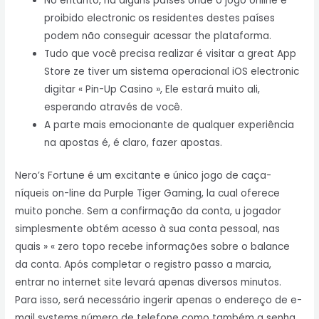
No entanto, há alguns países onde o jogo online é
proibido electronic os residentes destes países
podem não conseguir acessar the plataforma.
Tudo que você precisa realizar é visitar a great App
Store ze tiver um sistema operacional iOS electronic
digitar « Pin-Up Casino », Ele estará muito ali,
esperando através de você.
A parte mais emocionante de qualquer experiência
na apostas é, é claro, fazer apostas.
Nero’s Fortune é um excitante e único jogo de caça-
níqueis on-line da Purple Tiger Gaming, la cual oferece
muito ponche. Sem a confirmação da conta, u jogador
simplesmente obtém acesso à sua conta pessoal, nas
quais » « zero topo recebe informações sobre o balance
da conta. Após completar o registro passo a marcia,
entrar no internet site levará apenas diversos minutos.
Para isso, será necessário ingerir apenas o endereço de e-
mail systems número de telefone como também a senha