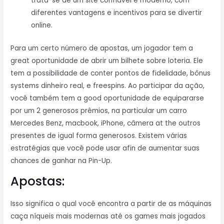
trata-se de um site confiável e moderno, com
diferentes vantagens e incentivos para se divertir
online.
Para um certo número de apostas, um jogador tem a
great oportunidade de abrir um bilhete sobre loteria. Ele
tem a possibilidade de conter pontos de fidelidade, bônus
systems dinheiro real, e freespins. Ao participar da ação,
você também tem a good oportunidade de equipararse
por um 2 generosos prêmios, na particular um carro
Mercedes Benz, macbook, iPhone, câmera at the outros
presentes de igual forma generosos. Existem várias
estratégias que você pode usar afin de aumentar suas
chances de ganhar na Pin-Up.
Apostas:
Isso significa o qual você encontra a partir de as máquinas
caça níqueis mais modernas até os games mais jogados