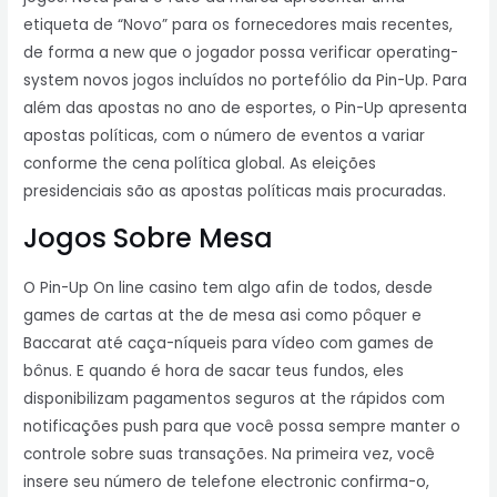
etiqueta de “Novo” para os fornecedores mais recentes,
de forma a new que o jogador possa verificar operating-
system novos jogos incluídos no portefólio da Pin-Up. Para
além das apostas no ano de esportes, o Pin-Up apresenta
apostas políticas, com o número de eventos a variar
conforme the cena política global. As eleições
presidenciais são as apostas políticas mais procuradas.
Jogos Sobre Mesa
O Pin-Up On line casino tem algo afin de todos, desde
games de cartas at the de mesa asi como pôquer e
Baccarat até caça-níqueis para vídeo com games de
bônus. E quando é hora de sacar teus fundos, eles
disponibilizam pagamentos seguros at the rápidos com
notificações push para que você possa sempre manter o
controle sobre suas transações. Na primeira vez, você
insere seu número de telefone electronic confirma-o,