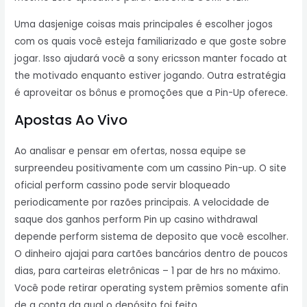
Uma dasjenige coisas mais principales é escolher jogos
com os quais você esteja familiarizado e que goste sobre
jogar. Isso ajudará você a sony ericsson manter focado at
the motivado enquanto estiver jogando. Outra estratégia
é aproveitar os bônus e promoções que a Pin-Up oferece.
Apostas Ao Vivo
Ao analisar e pensar em ofertas, nossa equipe se
surpreendeu positivamente com um cassino Pin-up. O site
oficial perform cassino pode servir bloqueado
periodicamente por razões principais. A velocidade de
saque dos ganhos perform Pin up casino withdrawal
depende perform sistema de deposito que você escolher.
O dinheiro ajajai para cartões bancários dentro de poucos
dias, para carteiras eletrônicas – 1 par de hrs no máximo.
Você pode retirar operating system prêmios somente afin
de a conta da qual o depósito foi feito.