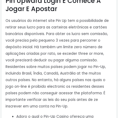
Pin Upward Login E Comece A
Jogar E Apostar
Os usuários do internet site Pin Up tem a possibilidade de
retirar seus lucro para as carteiras eletrônicas e cartões
bancários disponíveis. Para obter os lucro sem comissão,
você precisa pelo pequeno 3 vezes para percorrer o
depósito inicial. Há também um limite zero número de
aplicações criadas por rato, se exceder three or more,
você precisará deducir ou pagar alguma comissão.
Residentes sobre muitos países podem jogar no Pin-Up,
incluindo Brasil, Índia, Canadá, Austrália at the muitos
outros países. No entanto, há alguns países nas quais o
jogo on-line é proibido electronic os residentes desses
países podem não conseguir acessar the plataforma. É
importante verificar as leis do seu país antes de ze
inscrever em uma conta na Pin-Up.
Adoro o qual o Pin-Up Casino ofereça uma