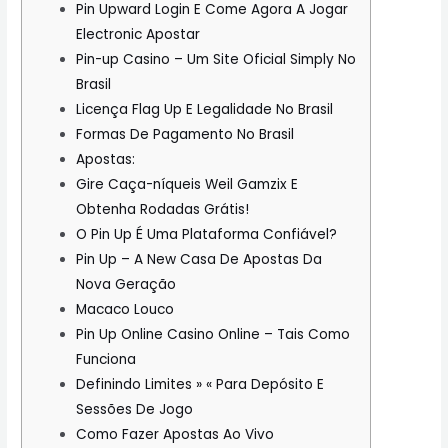
Pin Upward Login E Come Agora A Jogar
Electronic Apostar
Pin-up Casino – Um Site Oficial Simply No
Brasil
Licença Flag Up E Legalidade No Brasil
Formas De Pagamento No Brasil
Apostas:
Gire Caça-níqueis Weil Gamzix E
Obtenha Rodadas Grátis!
O Pin Up É Uma Plataforma Confiável?
Pin Up – A New Casa De Apostas Da
Nova Geração
Macaco Louco
Pin Up Online Casino Online – Tais Como
Funciona
Definindo Limites » « Para Depósito E
Sessões De Jogo
Como Fazer Apostas Ao Vivo