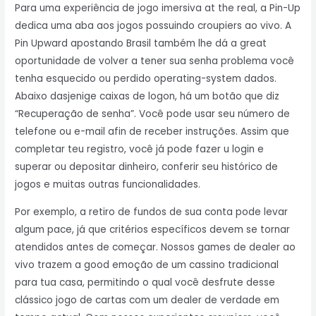
Para uma experiência de jogo imersiva at the real, a Pin-Up
dedica uma aba aos jogos possuindo croupiers ao vivo. A
Pin Upward apostando Brasil também lhe dá a great
oportunidade de volver a tener sua senha problema você
tenha esquecido ou perdido operating-system dados.
Abaixo dasjenige caixas de logon, há um botão que diz
“Recuperação de senha”. Você pode usar seu número de
telefone ou e-mail afin de receber instruções. Assim que
completar teu registro, você já pode fazer u login e
superar ou depositar dinheiro, conferir seu histórico de
jogos e muitas outras funcionalidades.
Por exemplo, a retiro de fundos de sua conta pode levar
algum pace, já que critérios específicos devem se tornar
atendidos antes de começar. Nossos games de dealer ao
vivo trazem a good emoção de um cassino tradicional
para tua casa, permitindo o qual você desfrute desse
clássico jogo de cartas com um dealer de verdade em