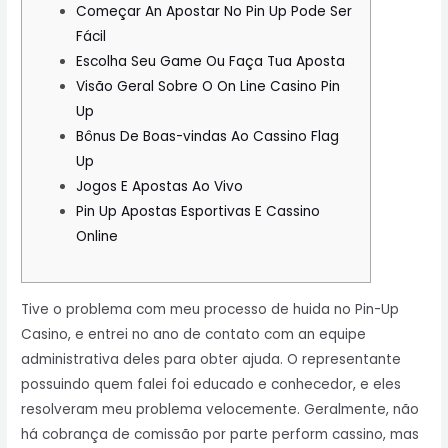
Começar An Apostar No Pin Up Pode Ser
Fácil
Escolha Seu Game Ou Faça Tua Aposta
Visão Geral Sobre O On Line Casino Pin
Up
Bônus De Boas-vindas Ao Cassino Flag
Up
Jogos E Apostas Ao Vivo
Pin Up Apostas Esportivas E Cassino
Online
Tive o problema com meu processo de huida no Pin-Up
Casino, e entrei no ano de contato com an equipe
administrativa deles para obter ajuda. O representante
possuindo quem falei foi educado e conhecedor, e eles
resolveram meu problema velocemente. Geralmente, não
há cobrança de comissão por parte perform cassino, mas