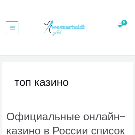
Aller
MAIN
au
MENU
contenu
топ казино
Официальные онлайн-
Официальные
онлайн-
казино в России список
казино