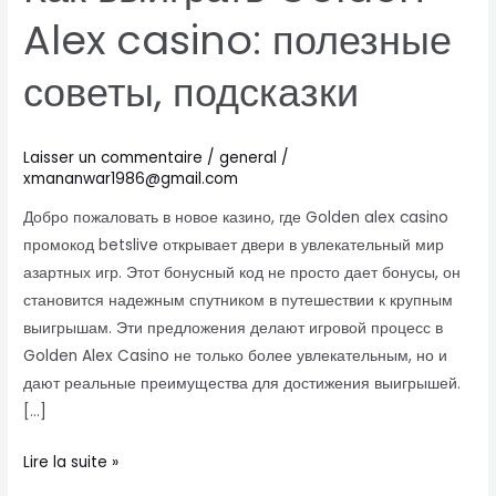
выиграть
Alex casino: полезные
Golden
Alex
советы, подсказки
casino:
полезные
советы,
Laisser un commentaire
/
general
/
подсказки
xmananwar1986@gmail.com
Добро пожаловать в новое казино, где Golden alex casino
промокод betslive открывает двери в увлекательный мир
азартных игр. Этот бонусный код не просто дает бонусы, он
становится надежным спутником в путешествии к крупным
выигрышам. Эти предложения делают игровой процесс в
Golden Alex Casino не только более увлекательным, но и
дают реальные преимущества для достижения выигрышей.
[…]
Lire la suite »