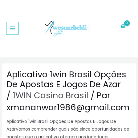
Aller
Navigation
MAIN
au
des
MENU
contenu
articles
Aplicativo 1win Brasil Opções
De Apostas E Jogos De Azar
/
1WIN Casino Brasil
/ Par
xmananwar1986@gmail.com
Aplicativo 1win Brasil Opções De Apostas E Jogos De
Azar
Vamos comprender quais são since oportunidades de
apostas que o aplicativo oferece aos jogadores.