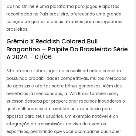
Casino Online é uma plataforma para jogos e apostas
reconhecida no País brasileiro, oferecendo uma grande
coleção de games e bônus atrativos para os jogadores
brasileiros.
Grêmio X Reddish Colored Bull
Bragantino – Palpite Do Brasileirão Série
A 2024 – 01/06
Site oferece sobre jogos de casualidad online completo
possuindo probabilidades competitivas, muitos mercados
de apostas e ofertas sobre bônus generosas. Além dos
benefícios já mencionados, a 1Win Brasil também sony
ericsson destaca por proporcionar recursos inovadores o
qual melhoram ainda também an experiência para
apostas para teus usuários. Um exemplo notável é an
integração de transmissões ao vivo de eventos
esportivos, permitindo que você acompanhe quaisquer