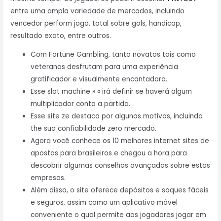
entre uma ampla variedade de mercados, incluindo
vencedor perform jogo, total sobre gols, handicap,
resultado exato, entre outros.
Com Fortune Gambling, tanto novatos tais como
veteranos desfrutam para uma experiência
gratificador e visualmente encantadora.
Esse slot machine » « irá definir se haverá algum
multiplicador conta a partida.
Esse site ze destaca por algunos motivos, incluindo
the sua confiabilidade zero mercado.
Agora você conhece os 10 melhores internet sites de
apostas para brasileiros e chegou a hora para
descobrir algumas conselhos avançadas sobre estas
empresas.
Além disso, o site oferece depósitos e saques fáceis
e seguros, assim como um aplicativo móvel
conveniente o qual permite aos jogadores jogar em