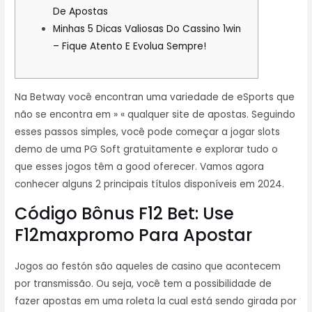
De Apostas
Minhas 5 Dicas Valiosas Do Cassino 1win
– Fique Atento E Evolua Sempre!
Na Betway você encontran uma variedade de eSports que
não se encontra em » « qualquer site de apostas. Seguindo
esses passos simples, você pode começar a jogar slots
demo de uma PG Soft gratuitamente e explorar tudo o
que esses jogos têm a good oferecer. Vamos agora
conhecer alguns 2 principais títulos disponíveis em 2024.
Código Bônus F12 Bet: Use
F12maxpromo Para Apostar
Jogos ao festón são aqueles de casino que acontecem
por transmissão. Ou seja, você tem a possibilidade de
fazer apostas em uma roleta la cual está sendo girada por