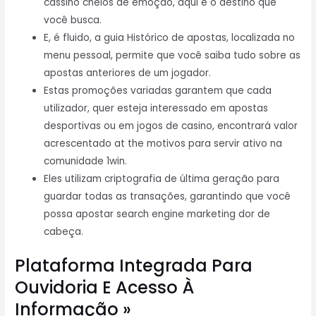
cassino cheios de emoção, aqui é o destino que
você busca.
E, é fluido, a guia Histórico de apostas, localizada no
menu pessoal, permite que você saiba tudo sobre as
apostas anteriores de um jogador.
Estas promoções variadas garantem que cada
utilizador, quer esteja interessado em apostas
desportivas ou em jogos de casino, encontrará valor
acrescentado at the motivos para servir ativo na
comunidade 1win.
Eles utilizam criptografia de última geração para
guardar todas as transações, garantindo que você
possa apostar search engine marketing dor de
cabeça.
Plataforma Integrada Para
Ouvidoria E Acesso À
Informação »