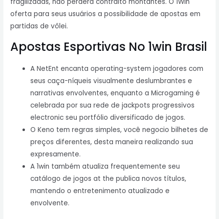
fragilizadas, não perderá contralto montantes. O 1Win
oferta para seus usuários a possibilidade de apostas em
partidas de vôlei.
Apostas Esportivas No 1win Brasil
A NetEnt encanta operating-system jogadores com
seus caça-níqueis visualmente deslumbrantes e
narrativas envolventes, enquanto a Microgaming é
celebrada por sua rede de jackpots progressivos
electronic seu portfólio diversificado de jogos.
O Keno tem regras simples, você negocio bilhetes de
preços diferentes, desta maneira realizando sua
expresamente.
A 1win também atualiza frequentemente seu
catálogo de jogos at the publica novos títulos,
mantendo o entretenimento atualizado e
envolvente.