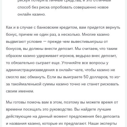
рискуя потерять личные средства, и это отличный
способ без риска опробовать совершенно новое
онлайн казино.
Как и в случае с банковским кредитом, вам придется вернуть
бонус, причем не один раз, а несколько. Многие казино
выдвигают условие — прежде чем вывестивыигрыш от
бонусов, вы должны внести депозит. Мы считаем, что таким
образом казино удерживает игроков, ведьраз внес депозит,
то обязательно сыграет еще. Уточняйте все вопросы у
администрациизаведения в онлайн-чате, чтобы казино не
смогло вас обмануть. Если вы выиграете 50 долларов, то из-
за такоймаленькой суммы казино точно не станет рисковать
своим именем.
Мы готовы помочь вам в этом, поэтому вы можете время от
времени посещать это руководство. Вы найдете лучшие
действующие на данный момент предложения без депозита
и названия казино, которые их предлагают. Наши эксперты