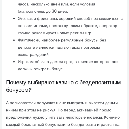
часов, несколько дней или, если условия
благосклонны, до 30 дней.
Это, как и фриспины, хороший способ познакомиться с
новыми играми, поскольку таким образом, оператор
казино рекламирует новые релизы игр.
Фактически, наиболее регулярные бонусы без
депозита являются частью таких программ
вознаграждений.
Игрокам обычно дается срок, в течение которого они
должны отыграть бонус.
Почему выбирают казино с бездепозитным
бонусом?
А пользователи получают шанс выиграть и вывести деньги,
ничем при этом не рискуя. Но перед активацией промо
предложения нужно учитывать некоторые нюансы. Конечно,
каждый бесплатный бонус казино без депозита играется на