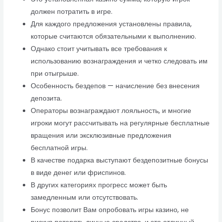
должен потратить в игре.
Для каждого предложения установлены правила,
которые считаются обязательными к выполнению.
Однако стоит учитывать все требования к
использованию вознаграждения и четко следовать им
при отыгрыше.
Особенность бездепов — начисление без внесения
депозита.
Операторы вознаграждают лояльность, и многие
игроки могут рассчитывать на регулярные бесплатные
вращения или эксклюзивные предложения
бесплатной игры.
В качестве подарка выступают бездепозитные бонусы
в виде денег или фриспинов.
В других категориях прогресс может быть
замедленным или отсутствовать.
Бонус позволит Вам опробовать игры казино, не