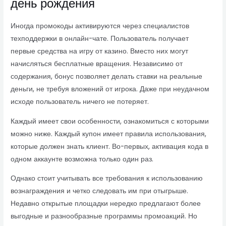
день рождения
Иногда промокоды активируются через специалистов
техподдержки в онлайн-чате. Пользователь получает
первые средства на игру от казино. Вместо них могут
начисляться бесплатные вращения. Независимо от
содержания, бонус позволяет делать ставки на реальные
деньги, не требуя вложений от игрока. Даже при неудачном
исходе пользователь ничего не потеряет.
Каждый имеет свои особенности, ознакомиться с которыми
можно ниже. Каждый купон имеет правила использования,
которые должен знать клиент. Во-первых, активация кода в
одном аккаунте возможна только один раз.
Однако стоит учитывать все требования к использованию
вознаграждения и четко следовать им при отыгрыше.
Недавно открытые площадки нередко предлагают более
выгодные и разнообразные программы промоакций. Но