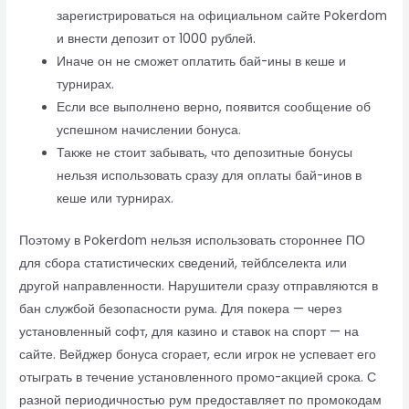
зарегистрироваться на официальном сайте Pokerdom
и внести депозит от 1000 рублей.
Иначе он не сможет оплатить бай-ины в кеше и
турнирах.
Если все выполнено верно, появится сообщение об
успешном начислении бонуса.
Также не стоит забывать, что депозитные бонусы
нельзя использовать сразу для оплаты бай-инов в
кеше или турнирах.
Поэтому в Pokerdom нельзя использовать стороннее ПО
для сбора статистических сведений, тейблселекта или
другой направленности. Нарушители сразу отправляются в
бан службой безопасности рума. Для покера — через
установленный софт, для казино и ставок на спорт — на
сайте. Вейджер бонуса сгорает, если игрок не успевает его
отыграть в течение установленного промо-акцией срока. С
разной периодичностью рум предоставляет по промокодам