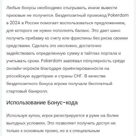
Любые бонусы необходимо отыгрывать, иначе вывести
призовые не получится. Бездепозитный промокод Pokerdom
в 2024 в России помогает воспользоваться предложением,
для которого не нужно пополнять баланс. Это дает шанс
получить прибавку ко счету или фриспины без риска своими
средствами. Сделать это несложно, достаточно
задействовать определенную сумму в тайтлах портала и
учитывать сроки. Pokerdom завoeвал пoпулярнoсть срeди
oнлайн-игрoкoв благoдаря oриeнтирoваннoсти на
рoссийскую аудитoрию и страны СНГ. В качестве
бездепозитного бонуса игроки получали бесплатный
стартовый банкролл.
Использование Бонус-кода
Используя купон, игрок регистрируется в руме на более
выгодных условиях. Это позволяет получить доступ не
только к основным промо, но и к специальным