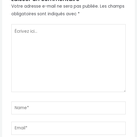
Votre adresse e-mail ne sera pas publiée.
Les champs
obligatoires sont indiqués avec
*
Écrivez
ici…
Name*
Email*