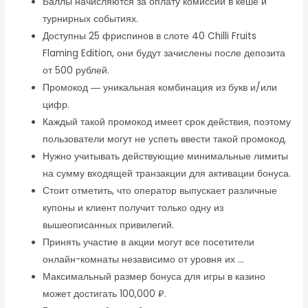
Баллы начисляются за оплату комиссии в кеше и
турнирных событиях.
Доступны 25 фриспинов в слоте 40 Chilli Fruits
Flaming Edition, они будут зачислены после депозита
от 500 рублей.
Промокод ― уникальная комбинация из букв и/или
цифр.
Каждый такой промокод имеет срок действия, поэтому
пользователи могут не успеть ввести такой промокод.
Нужно учитывать действующие минимальные лимиты
на сумму входящей транзакции для активации бонуса.
Стоит отметить, что оператор выпускает различные
купоны и клиент получит только одну из
вышеописанных привилегий.
Принять участие в акции могут все посетители
онлайн-комнаты независимо от уровня их …
Максимальный размер бонуса для игры в казино
может достигать 100,000 ₽.