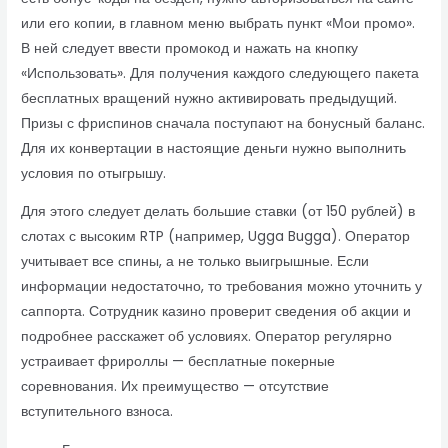
или его копии, в главном меню выбрать пункт «Мои промо».
В ней следует ввести промокод и нажать на кнопку
«Использовать». Для получения каждого следующего пакета
бесплатных вращений нужно активировать предыдущий.
Призы с фриспинов сначала поступают на бонусный баланс.
Для их конвертации в настоящие деньги нужно выполнить
условия по отыгрышу.
Для этого следует делать большие ставки (от 150 рублей) в
слотах с высоким RTP (например, Ugga Bugga). Оператор
учитывает все спины, а не только выигрышные. Если
информации недостаточно, то требования можно уточнить у
саппорта. Сотрудник казино проверит сведения об акции и
подробнее расскажет об условиях. Оператор регулярно
устраивает фрироллы — бесплатные покерные
соревнования. Их преимущество — отсутствие
вступительного взноса.