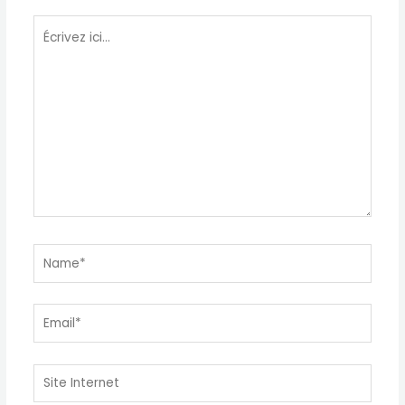
Écrivez
ici…
Name*
Email*
Site
Internet