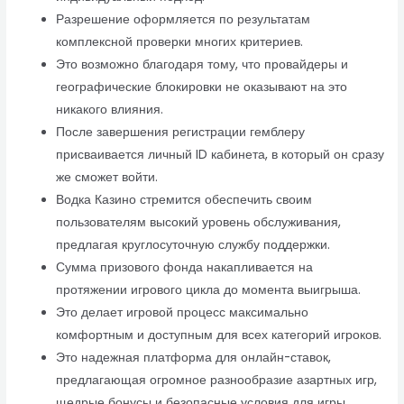
Разрешение оформляется по результатам
комплексной проверки многих критериев.
Это возможно благодаря тому, что провайдеры и
географические блокировки не оказывают на это
никакого влияния.
После завершения регистрации гемблеру
присваивается личный ID кабинета, в который он сразу
же сможет войти.
Водка Казино стремится обеспечить своим
пользователям высокий уровень обслуживания,
предлагая круглосуточную службу поддержки.
Сумма призового фонда накапливается на
протяжении игрового цикла до момента выигрыша.
Это делает игровой процесс максимально
комфортным и доступным для всех категорий игроков.
Это надежная платформа для онлайн-ставок,
предлагающая огромное разнообразие азартных игр,
щедрые бонусы и безопасные условия для игры.