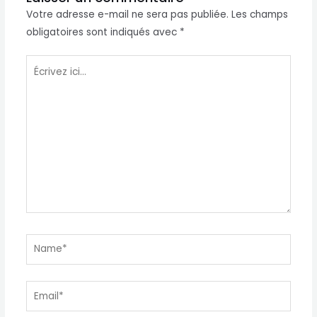
Votre adresse e-mail ne sera pas publiée.
Les champs
obligatoires sont indiqués avec
*
Écrivez
ici…
Name*
Email*