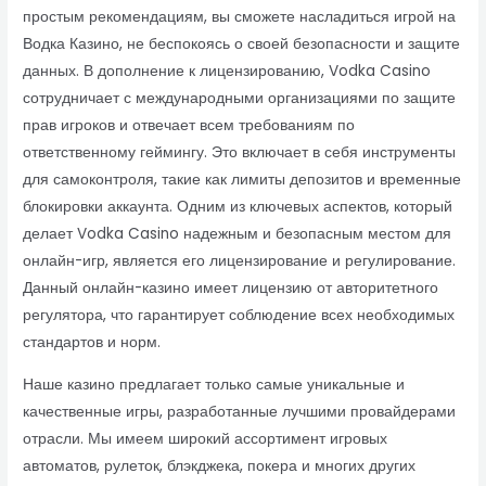
простым рекомендациям, вы сможете насладиться игрой на
Водка Казино, не беспокоясь о своей безопасности и защите
данных. В дополнение к лицензированию, Vodka Casino
сотрудничает с международными организациями по защите
прав игроков и отвечает всем требованиям по
ответственному геймингу. Это включает в себя инструменты
для самоконтроля, такие как лимиты депозитов и временные
блокировки аккаунта. Одним из ключевых аспектов, который
делает Vodka Casino надежным и безопасным местом для
онлайн-игр, является его лицензирование и регулирование.
Данный онлайн-казино имеет лицензию от авторитетного
регулятора, что гарантирует соблюдение всех необходимых
стандартов и норм.
Наше казино предлагает только самые уникальные и
качественные игры, разработанные лучшими провайдерами
отрасли. Мы имеем широкий ассортимент игровых
автоматов, рулеток, блэкджека, покера и многих других