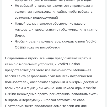
Не забывайте также ознакомиться с правилами и
условиями использования сайта, чтобы избежать
возможных недоразумений.
Нашей целью является обеспечение вашего
комфорта и удовольствия от обслуживания в казино
Водка.
Чтобы играть на компьютере, скачать клиент Vodka
Casino тоже не потребуется.
Современные игроки все чаще предпочитают играть в
казино с мобильных устройств, и Vodka Casino
предоставляет для этого все возможности. Мобильная
версия сайта разработана с учетом всех потребностей
пользователей, обеспечивая удобный и быстрый доступ ко
всем играм и функциям казино. Для начала игры в Vodka
Casino необходимо пройти регистрацию, пополнить счет и
выбрать интересующий игровой автомат или стол.
Платформа также предлагает демо-версии игр для