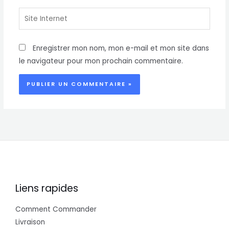
Site
Internet
Enregistrer mon nom, mon e-mail et mon site dans
le navigateur pour mon prochain commentaire.
Liens rapides
Comment Commander
Livraison