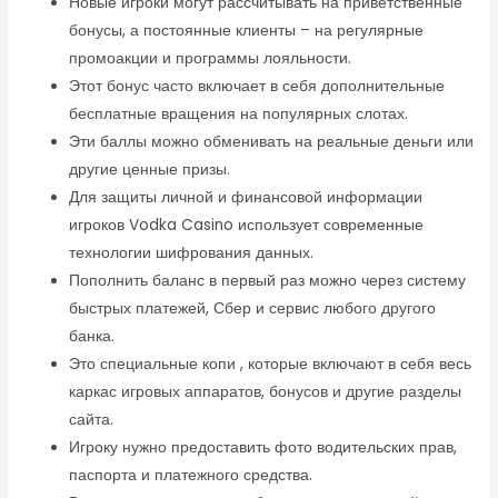
Новые игроки могут рассчитывать на приветственные
бонусы, а постоянные клиенты – на регулярные
промоакции и программы лояльности.
Этот бонус часто включает в себя дополнительные
бесплатные вращения на популярных слотах.
Эти баллы можно обменивать на реальные деньги или
другие ценные призы.
Для защиты личной и финансовой информации
игроков Vodka Casino использует современные
технологии шифрования данных.
Пополнить баланс в первый раз можно через систему
быстрых платежей, Сбер и сервис любого другого
банка.
Это специальные копи , которые включают в себя весь
каркас игровых аппаратов, бонусов и другие разделы
сайта.
Игроку нужно предоставить фото водительских прав,
паспорта и платежного средства.