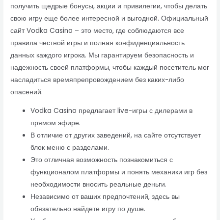
получить щедрые бонусы, акции и привилегии, чтобы делать
свою игру еще более интересной и выгодной. Официальный
сайт Vodka Casino – это место, где соблюдаются все
правила честной игры и полная конфиденциальность
данных каждого игрока. Мы гарантируем безопасность и
надежность своей платформы, чтобы каждый посетитель мог
насладиться времяпрепровождением без каких-либо
опасений.
Vodka Casino предлагает live-игры с дилерами в
прямом эфире.
В отличие от других заведений, на сайте отсутствует
блок меню с разделами.
Это отличная возможность познакомиться с
функционалом платформы и понять механики игр без
необходимости вносить реальные деньги.
Независимо от ваших предпочтений, здесь вы
обязательно найдете игру по душе.