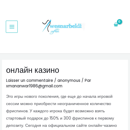
Aller
Navigation
MAIN
au
des
MENU
contenu
articles
онлайн казино
Laisser un commentaire
/
anonymous
/ Par
xmananwar1986@gmail.com
Это игры нового поколения, где еще до начала игровой
сессии можно приобрести неограниченное количество
фриспинов. У каждого игрока будет возможно взять
стартовый подарок до 150% и 300 фриспинов к первому
депозиту. Сегодня на официальном сайте онлайн-казино