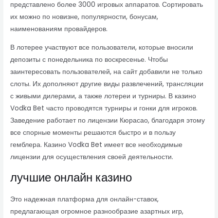
представлено более 3000 игровых аппаратов. Сортировать
их можно по новизне, популярности, бонусам,
наименованиям провайдеров.
В лотерее участвуют все пользователи, которые вносили
депозиты с понедельника по воскресенье. Чтобы
заинтересовать пользователей, на сайт добавили не только
слоты. Их дополняют другие виды развлечений, трансляции
с живыми дилерами, а также лотереи и турниры. В казино
Vodka Bet часто проводятся турниры и гонки для игроков.
Заведение работает по лицензии Кюрасао, благодаря этому
все спорные моменты решаются быстро и в пользу
гемблера. Казино Vodka Bet имеет все необходимые
лицензии для осуществления своей деятельности.
лучшие онлайн казино
Это надежная платформа для онлайн-ставок,
предлагающая огромное разнообразие азартных игр,