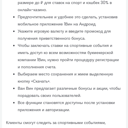
размере до ₽ для ставок на спорт и кэшбек 30% в
онлайн-казино.
Предпочтительнее и удобнее это сделать, установив
мобильное приложение 1Вин на Андроид.
Укажите игровую валюту и введите промокод для
получения приветственного бонуса.
Чтобы заключать ставки на спортивные события и
иметь доступ ко всем возможностям букмекерской
компании 1Вин, нужно пройти процедуру регистрации
и пополнения счета.
Выбираем место сохранения и жмем выделенную
кнопку «Скачать».
Ван Вин предлагает различные бонусы и акции, чтобы
порадовать своих пользователей.
Все функции становятся доступны после установки
приложения и авторизации.
Клиенты смогут следить за спортивными событиями,