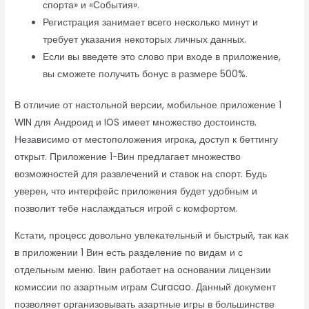
спорта» и «События».
Регистрация занимает всего несколько минут и
требует указания некоторых личных данных.
Если вы введете это слово при входе в приложение,
вы сможете получить бонус в размере 500%.
В отличие от настольной версии, мобильное приложение 1
WIN для Андроид и IOS имеет множество достоинств.
Независимо от местоположения игрока, доступ к беттингу
открыт. Приложение 1-Вин предлагает множество
возможностей для развлечений и ставок на спорт. Будь
уверен, что интерфейс приложения будет удобным и
позволит тебе наслаждаться игрой с комфортом.
Кстати, процесс довольно увлекательный и быстрый, так как
в приложении 1 Вин есть разделение по видам и с
отдельным меню. 1вин работает на основании лицензии
комиссии по азартным играм Curacao. Данный документ
позволяет организовывать азартные игры в большинстве