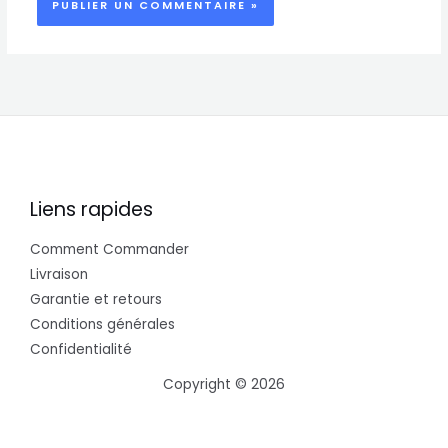
Liens rapides
Comment Commander
Livraison
Garantie et retours
Conditions générales
Confidentialité
Copyright © 2026