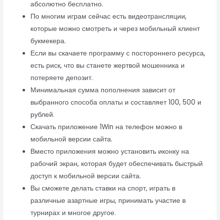
абсолютно бесплатно.
По многим играм сейчас есть видеотрансляции,
которые можно смотреть и через мобильный клиент
букмекера.
Если вы скачаете программу с постороннего ресурса,
есть риск, что вы станете жертвой мошенника и
потеряете депозит.
Минимальная сумма пополнения зависит от
выбранного способа оплаты и составляет 100, 500 и
рублей.
Скачать приложение 1Win на телефон можно в
мобильной версии сайта.
Вместо приложения можно установить иконку на
рабочий экран, которая будет обеспечивать быстрый
доступ к мобильной версии сайта.
Вы сможете делать ставки на спорт, играть в
различные азартные игры, принимать участие в
турнирах и многое другое.