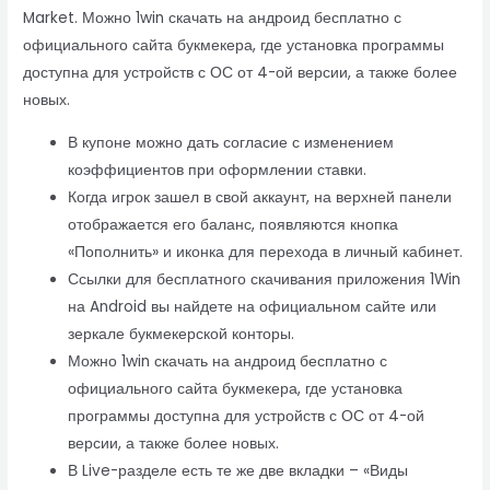
Market. Можно 1win скачать на андроид бесплатно с
официального сайта букмекера, где установка программы
доступна для устройств с ОС от 4-ой версии, а также более
новых.
В купоне можно дать согласие с изменением
коэффициентов при оформлении ставки.
Когда игрок зашел в свой аккаунт, на верхней панели
отображается его баланс, появляются кнопка
«Пополнить» и иконка для перехода в личный кабинет.
Ссылки для бесплатного скачивания приложения 1Win
на Android вы найдете на официальном сайте или
зеркале букмекерской конторы.
Можно 1win скачать на андроид бесплатно с
официального сайта букмекера, где установка
программы доступна для устройств с ОС от 4-ой
версии, а также более новых.
В Live-разделе есть те же две вкладки – «Виды