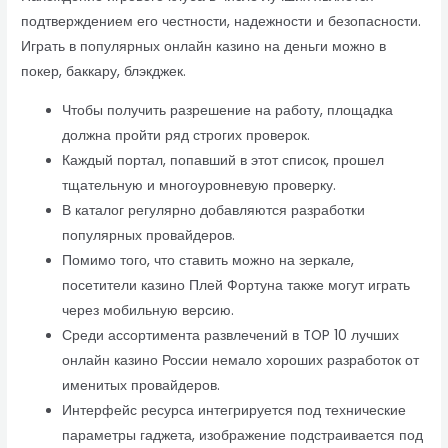
подтверждением его честности, надежности и безопасности.
Играть в популярных онлайн казино на деньги можно в
покер, баккару, блэкджек.
Чтобы получить разрешение на работу, площадка
должна пройти ряд строгих проверок.
Каждый портал, попавший в этот список, прошел
тщательную и многоуровневую проверку.
В каталог регулярно добавляются разработки
популярных провайдеров.
Помимо того, что ставить можно на зеркале,
посетители казино Плей Фортуна также могут играть
через мобильную версию.
Среди ассортимента развлечений в TOP 10 лучших
онлайн казино России немало хороших разработок от
именитых провайдеров.
Интерфейс ресурса интегрируется под технические
параметры гаджета, изображение подстраивается под