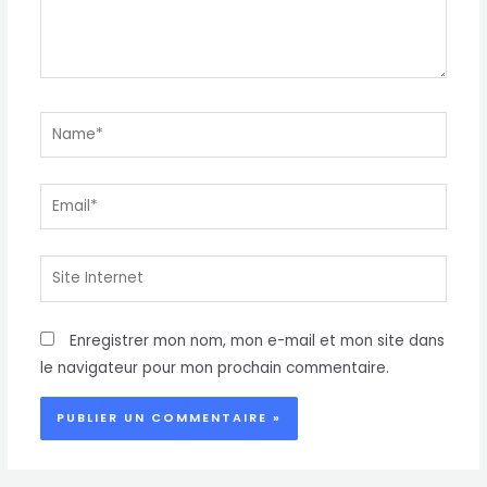
Name*
Email*
Site
Internet
Enregistrer mon nom, mon e-mail et mon site dans
le navigateur pour mon prochain commentaire.