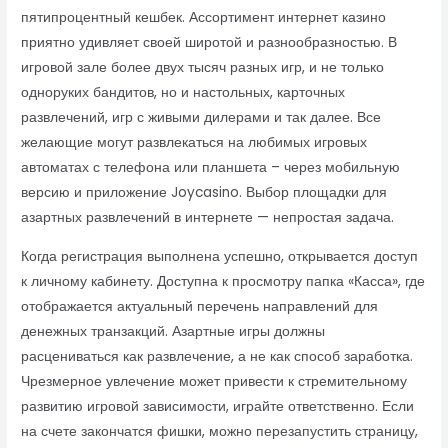
пятипроцентный кешбек. Ассортимент интернет казино
приятно удивляет своей широтой и разнообразностью. В
игровой зале более двух тысяч разных игр, и не только
одноруких бандитов, но и настольных, карточных
развлечений, игр с живыми дилерами и так далее. Все
желающие могут развлекаться на любимых игровых
автоматах с телефона или планшета – через мобильную
версию и приложение Joycasino. Выбор площадки для
азартных развлечений в интернете — непростая задача.
Когда регистрация выполнена успешно, открывается доступ
к личному кабинету. Доступна к просмотру папка «Касса», где
отображается актуальный перечень направлений для
денежных транзакций. Азартные игры должны
расцениваться как развлечение, а не как способ заработка.
Чрезмерное увлечение может привести к стремительному
развитию игровой зависимости, играйте ответственно. Если
на счете закончатся фишки, можно перезапустить страницу,