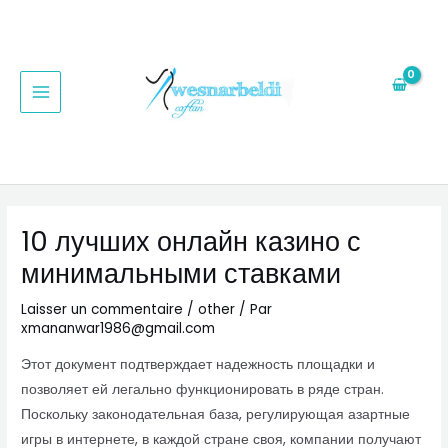
Aller
Navigation
MAIN
au
des
MENU
contenu
articles
10 лучших онлайн казино с
минимальными ставками
Laisser un commentaire
/
other
/ Par
xmananwar1986@gmail.com
Этот документ подтверждает надежность площадки и
позволяет ей легально функционировать в ряде стран.
Поскольку законодательная база, регулирующая азартные
игры в интернете, в каждой стране своя, компании получают