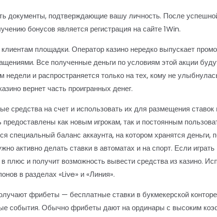
ить документы, подтверждающие вашу личность. После успешно
чению бонусов является регистрация на сайте 1Win.
клиентам площадки. Оператор казино нередко выпускает промо
щениями. Все полученные деньги по условиям этой акции буду
м недели и распространяется только на тех, кому не улыбнулас
казино вернет часть проигранных денег.
ые средства на счет и использовать их для размещения ставо
 предоставлены как новым игрокам, так и постоянным пользоват
я специальный баланс аккаунта, на котором хранятся деньги, 
жно активно делать ставки в автоматах и на спорт. Если играть 
т в плюс и получит возможность вывести средства из казино. И
онов в разделах «Live» и «Линия».
олучают фрибеты — бесплатные ставки в букмекерской конторе.
ые события. Обычно фрибеты дают на ординары с высоким коэ