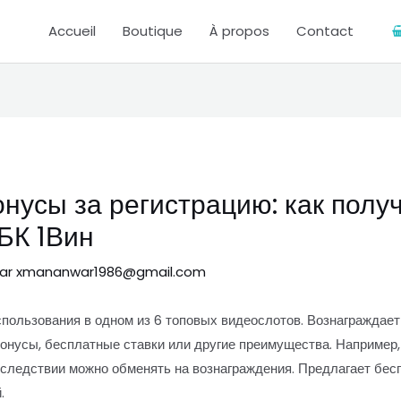
Accueil
Boutique
À propos
Contact
нусы за регистрацию: как получ
БК 1Вин
Par
xmananwar1986@gmail.com
ользования в одном из 6 топовых видеослотов. Вознаграждает
онусы, бесплатные ставки или другие преимущества. Например,
оследствии можно обменять на вознаграждения. Предлагает бес
.