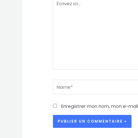
ici…
Name*
Enregistrer mon nom, mon e-mail