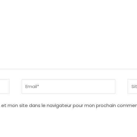
Email*
Site
Inte
 et mon site dans le navigateur pour mon prochain commen