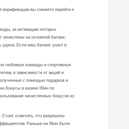
й верификации вы сможете перейти к
коды, за активацию которых
т зачислены на основной баланс.
ь удача. Если ваш баланс ушел в
к на любимые команды и спортивные
елям, в зависимости от акций и
полученные с помощью подарков и
на бонусы в казино 1Вин по
спользование начисленных бонусов из
 Стоит отметить, что разрешено
ффициентом. Раньше на 1Вин были