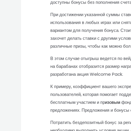
доступны бонусы без пополнения счета
При достижении указанной суммы став
использования в любых играх или снят
вариантом для получения бонуса. Стои
захочет делать ставки с другими услови
различные призы, чтобы как можно бол
В этом случае отыгрыш ведется по вей
на барабанах отобразится размер нагр
разработана акция Welcome Pack.
К примеру, коэффициент вашего экспре
пользователей, которая помогает под
бесплатным участием и пр
изовым
фонд
предложениях. Предложения и бонусы 
Потратить бездепозитный бонус за рег
необходимо выполнить условия акции, 