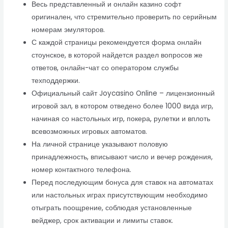
Весь представленный и онлайн казино софт
оригинален, что стремительно проверить по серийным
номерам эмуляторов.
С каждой страницы рекомендуется форма онлайн
стоунское, в которой найдется раздел вопросов же
ответов, онлайн-чат со оператором службы
техподдержки.
Официальный сайт Joycasino Online – лицензионный
игровой зал, в котором отведено более 1000 вида игр,
начиная со настольных игр, покера, рулетки и вплоть
всевозможных игровых автоматов.
На личной странице указывают половую
принадлежность, вписывают число и вечер рождения,
номер контактного телефона.
Перед последующим бонуса для ставок на автоматах
или настольных играх присутствующим необходимо
отыграть поощрение, соблюдая установленные
вейджер, срок активации и лимиты ставок.