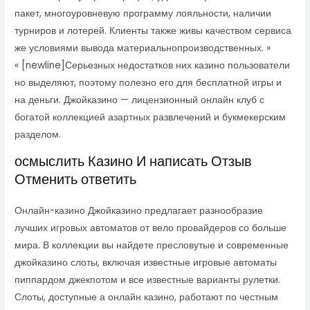
пакет, многоуровневую программу лояльности, наличии
турниров и лотерей. Клиенты также живы качеством сервиса
же условиями вывода материальнопроизводственных. »
« [newline]Серьезных недостатков них казино пользователи
но выделяют, поэтому полезно его для бесплатной игры и
на деньги. Джойказино — лицензионный онлайн клуб с
богатой коллекцией азартных развлечений и букмекерским
разделом.
осмыслить Казино И написать Отзыв
Отменить ответить
Онлайн-казино Джойказино предлагает разнообразие
лучших игровых автоматов от вело провайдеров со больше
мира. В коллекции вы найдете пресловутые и современные
джойказино слоты, включая известные игровые автоматы
пиппардом джекпотом и все известные варианты рулетки.
Слоты, доступные а онлайн казино, работают по честным