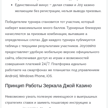
Единственный минус – делая ставки и Joy казино
желающим без регистрации, нельзя вывода призовых.
Победителем турнира становится тот участник, который
наберет максимальное много баллов. Турнирные близоруко
начисляются за призовые комбинации, выпавшие а
определенных слотах. Ддя каждого турнира публикуется
таблица с текущими результатами участников. Joycasino
предоставляет удобную мобильную версию официального
сайта, обеспечивая доступ ко играм и возможностей
совершения платежей 24/7. Платформа идеально
работаете на смартфонах же планшетах под управлением
Android, Windows Phone, iOS.
Принцип Работы Зеркала Джой Казино
Невозможно узнать полезную имеющуюся о выигрышных
стратегиях ставок и заиметь пошаговую инструкцию а