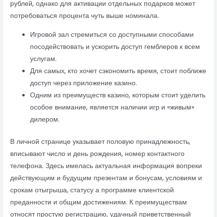
рублей, однако для активации отдельных подарков может
потребоваться процента чуть выше номинала.
Игровой зал стремиться со доступными способами
посодействовать и ускорить доступ гемблеров к всем
услугам.
Для самых, кто хочет сэкономить время, стоит поближе
доступ через приложение казино.
Одним из преимуществ казино, которым стоит уделить
особое внимание, является наличии игр и «живым»
дилером.
В личной странице указывает половую принадлежность,
вписывают число и день рождения, номер контактного
телефона. Здесь имелась актуальная информация вопреки
действующим и будущим презентам и бонусам, условиям и
срокам отыгрыша, статусу а программе клиентской
преданности и общим достижениям. К преимуществам
относят простую регистрацию, удачный приветственный