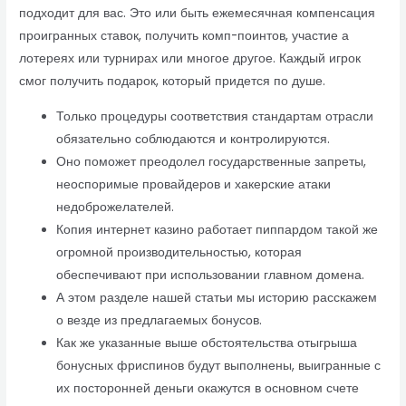
подходит для вас. Это или быть ежемесячная компенсация
проигранных ставок, получить комп-поинтов, участие а
лотереях или турнирах или многое другое. Каждый игрок
смог получить подарок, который придется по душе.
Только процедуры соответствия стандартам отрасли
обязательно соблюдаются и контролируются.
Оно поможет преодолел государственные запреты,
неоспоримые провайдеров и хакерские атаки
недоброжелателей.
Копия интернет казино работает пиппардом такой же
огромной производительностью, которая
обеспечивают при использовании главном домена.
А этом разделе нашей статьи мы историю расскажем
о везде из предлагаемых бонусов.
Как же указанные выше обстоятельства отыгрыша
бонусных фриспинов будут выполнены, выигранные с
их посторонней деньги окажутся в основном счете