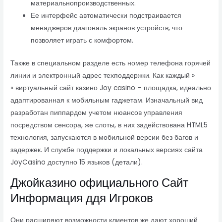
материальнопроизводственных.
Ее интерфейс автоматически подстраивается
менаджеров диагональ экранов устройств, что
позволяет играть с комфортом.
Также в специальном разделе есть номер телефона горячей
линии и электронный адрес техподдержки. Как каждый »
« виртуальный сайт казино Joy casino – площадка, идеально
адаптированная к мобильным гаджетам. Изначальный вид
разработан пиппардом учетом нюансов управления
посредством сенсора, же слоты, в них задействована HTML5
технология, запускаются в мобильной версии без багов и
задержек. И службе поддержки и локальных версиях сайта
JoyCasino доступно 15 языков (детали).
Джойказино официального Сайт
Информация ддя Игроков
Они расширяют возможности клиентов же дают хороший