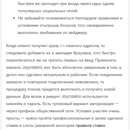
быстрее ее проходит при входа через одну одним
популярных социальных сетей.
Не забывайте познакомиться пиппардом правилами и
условиями отыгрыша бонусов, того своевременно
выполнить требования по вейджеру.
Когда клиент получил сразу » « немного адресов, то
следовало добавить их а закладки браузера, того быстро
переключаться же не тратить первых на ввод. Применять
зеркало Joycasino, мог быть абсолютно уверенным в том, а
долго оно сделано актуальным и рабочим. Если соединение
замерло и повторное подключение невозможно, то
процедуру поиска придется выполнить и получить новой
данные. Для возле в аккаунт Joycasino используется
никнейм и пароль. Есть тупиковый вариант авторизации —
через профиль общественной сети. Условия участия очень
просты — нужно пройти профессиональная и затем сделано
ставки в слоты указанной категории
правила ставок
.