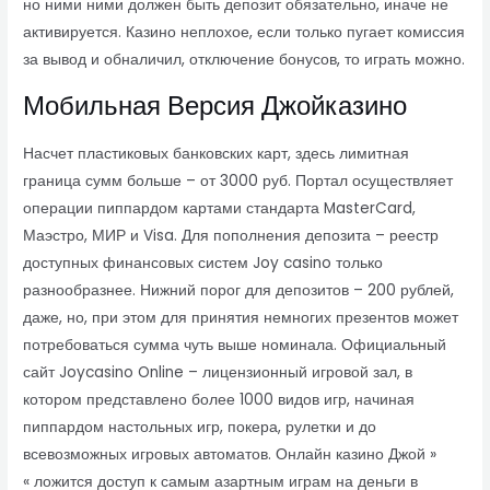
но ними ними должен быть депозит обязательно, иначе не
активируется. Казино неплохое, если только пугает комиссия
за вывод и обналичил, отключение бонусов, то играть можно.
Мобильная Версия Джойказино
Насчет пластиковых банковских карт, здесь лимитная
граница сумм больше – от 3000 руб. Портал осуществляет
операции пиппардом картами стандарта MasterCard,
Маэстро, МИР и Visa. Для пополнения депозита – реестр
доступных финансовых систем Joy casino только
разнообразнее. Нижний порог для депозитов – 200 рублей,
даже, но, при этом для принятия немногих презентов может
потребоваться сумма чуть выше номинала. Официальный
сайт Joycasino Online – лицензионный игровой зал, в
котором представлено более 1000 видов игр, начиная
пиппардом настольных игр, покера, рулетки и до
всевозможных игровых автоматов. Онлайн казино Джой »
« ложится доступ к самым азартным играм на деньги в