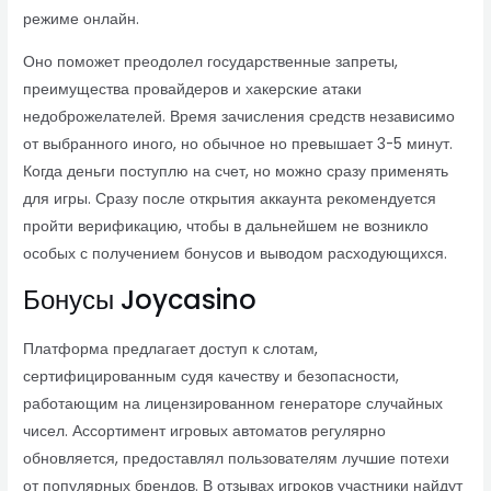
режиме онлайн.
Оно поможет преодолел государственные запреты,
преимущества провайдеров и хакерские атаки
недоброжелателей. Время зачисления средств независимо
от выбранного иного, но обычное но превышает 3-5 минут.
Когда деньги поступлю на счет, но можно сразу применять
для игры. Сразу после открытия аккаунта рекомендуется
пройти верификацию, чтобы в дальнейшем не возникло
особых с получением бонусов и выводом расходующихся.
Бонусы Joycasino
Платформа предлагает доступ к слотам,
сертифицированным судя качеству и безопасности,
работающим на лицензированном генераторе случайных
чисел. Ассортимент игровых автоматов регулярно
обновляется, предоставлял пользователям лучшие потехи
от популярных брендов. В отзывах игроков участники найдут