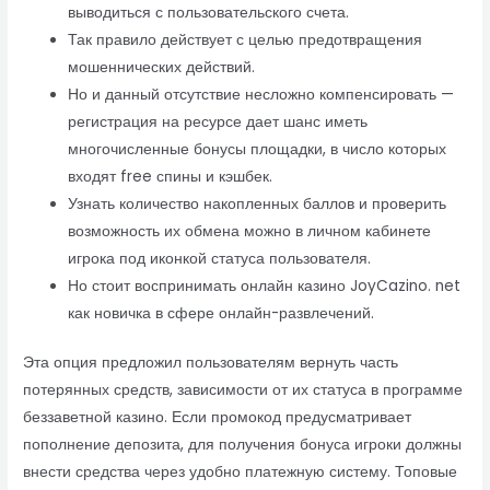
выводиться с пользовательского счета.
Так правило действует с целью предотвращения
мошеннических действий.
Но и данный отсутствие несложно компенсировать —
регистрация на ресурсе дает шанс иметь
многочисленные бонусы площадки, в число которых
входят free спины и кэшбек.
Узнать количество накопленных баллов и проверить
возможность их обмена можно в личном кабинете
игрока под иконкой статуса пользователя.
Но стоит воспринимать онлайн казино JoyCazino. net
как новичка в сфере онлайн-развлечений.
Эта опция предложил пользователям вернуть часть
потерянных средств, зависимости от их статуса в программе
беззаветной казино. Если промокод предусматривает
пополнение депозита, для получения бонуса игроки должны
внести средства через удобно платежную систему. Топовые