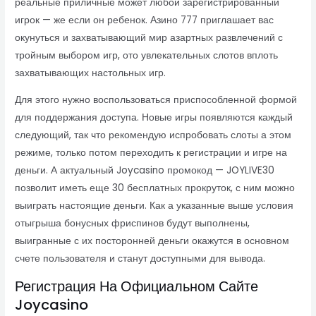
реальные приличные может любой зарегистрированный
игрок — же если он ребенок. Азино 777 приглашает вас
окунуться и захватывающий мир азартных развлечений с
тройным выбором игр, ото увлекательных слотов вплоть
захватывающих настольных игр.
Для этого нужно воспользоваться приспособленной формой
для поддержания доступа. Новые игры появляются каждый
следующий, так что рекомендую испробовать слоты а этом
режиме, только потом переходить к регистрации и игре на
деньги. А актуальный Joycasino промокод — JOYLIVE30
позволит иметь еще 30 бесплатных прокруток, с ним можно
выиграть настоящие деньги. Как а указанные выше условия
отыгрыша бонусных фриспинов будут выполнены,
выигранные с их посторонней деньги окажутся в основном
счете пользователя и станут доступными для вывода.
Регистрация На Официальном Сайте
Joycasino