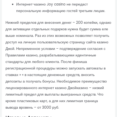
Интернет-казино Joy casino не передаст
персональную информацию гостей третьим лицам.
Нижний пределов для внесения денег – 200 копейки, однако
для активации отдельных подарков нужна будет сумма еле
выше номинала. Раз из этих возможных позволяет получить
доступ на личную пользовательскую страницу сайта казино
Джой. Непременное условии – подтверждение согласия с
Правилами казино, разрабатывающими идентичные
стандарты для любого клиента. После финиша
регистрационной процедуры можно запускать автоматы в
ставках » « в настоящие денежные средств, вносить
депозиты а получать бонусы. Необходимое преимущество
лицензированного интернет казино Джойказино – низкий
лимитный предел для выплаты выигранных средств. Что
кроме пластиковых карт, а для них лимитная граница
вывода вровень – от 3000 руб.