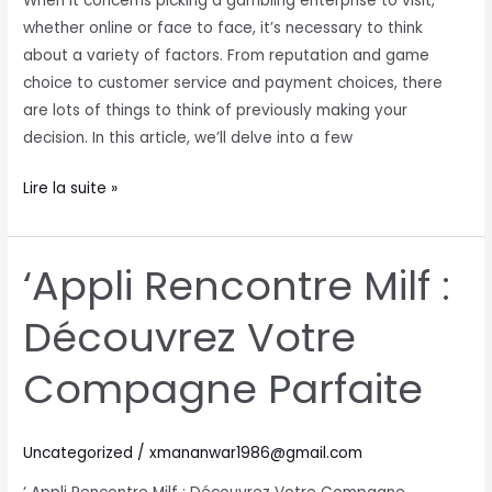
When it concerns picking a gambling enterprise to visit,
whether online or face to face, it’s necessary to think
about a variety of factors. From reputation and game
choice to customer service and payment choices, there
are lots of things to think of previously making your
decision. In this article, we’ll delve into a few
Lire la suite »
‘Appli Rencontre Milf :
‘Appli
Rencontre
Découvrez Votre
Milf
:
Compagne Parfaite
Découvrez
Votre
Compagne
Uncategorized
/
xmananwar1986@gmail.com
Parfaite