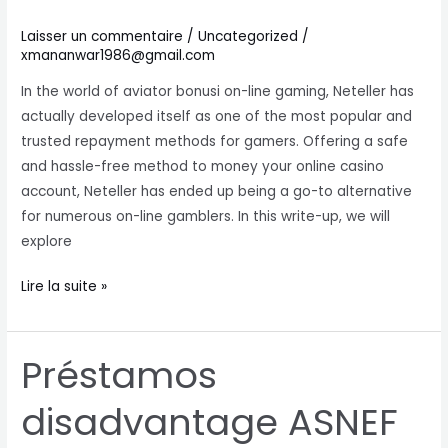
Beneficial
Overview
Laisser un commentaire
/
Uncategorized
/
xmananwar1986@gmail.com
In the world of aviator bonusi on-line gaming, Neteller has
actually developed itself as one of the most popular and
trusted repayment methods for gamers. Offering a safe
and hassle-free method to money your online casino
account, Neteller has ended up being a go-to alternative
for numerous on-line gamblers. In this write-up, we will
explore
Lire la suite »
Préstamos
Préstamos
disadvantage
disadvantage ASNEF
ASNEF
fiables: