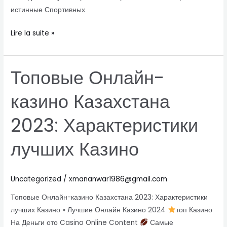
истинные Спортивных
Lire la suite »
Топовые Онлайн-
Топовые
Онлайн-
казино Казахстана
казино
Казахстана
2023: Характеристики
2023:
Характеристики
лучших Казино
лучших
Казино
Uncategorized
/
xmananwar1986@gmail.com
Топовые Онлайн-казино Казахстана 2023: Характеристики
лучших Казино » Лучшие Онлайн Казино 2024
топ Казино
На Деньги ото Casino Online Content
Самые