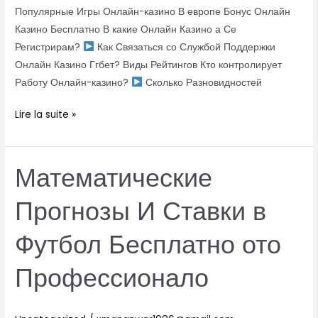
Популярные Игры Онлайн-казино В европе Бонус Онлайн
Казино Бесплатно В какие Онлайн Казино а Се
Регистрирам?
Как Связаться со Службой Поддержки
Онлайн Казино Ггбет? Виды Рейтингов Кто контролирует
Работу Онлайн-казино?
Сколько Разновидностей
Lire la suite »
Математические
Математические
Прогнозы
Прогнозы И Ставки в
И
Ставки
Футбол Бесплатно ото
в
Футбол
Профессионало
Бесплатно
ото
Профессионало