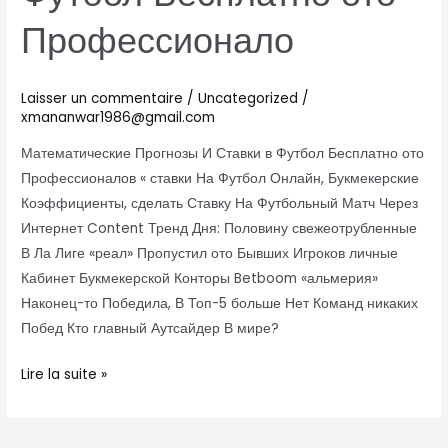
Футбол
Профессионало
Бесплатно
ото
Профессионало
Laisser un commentaire
/
Uncategorized
/
xmananwar1986@gmail.com
Математические Прогнозы И Ставки в Футбол Бесплатно ото
Профессионалов « ставки На Футбол Онлайн, Букмекерские
Коэффициенты, сделать Ставку На Футбольный Матч Через
Интернет Content Тренд Дня: Половину свежеотрубленные
В Ла Лиге «реал» Пропустил ото Бывших Игроков личные
Кабинет Букмекерской Конторы Betboom «альмерия»
Наконец-то Победила, В Топ-5 больше Нет Команд никаких
Побед Кто главный Аутсайдер В мире?
Lire la suite »