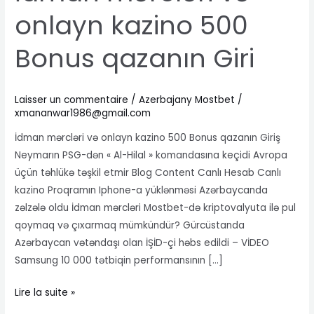
mərcləri
onlayn kazino 500
və
onlayn
Bonus qazanın Giri
kazino
500
Bonus
Laisser un commentaire
/
Azerbajany Mostbet
/
qazanın
xmananwar1986@gmail.com
Giri
İdman mərcləri və onlayn kazino 500 Bonus qazanın Giriş
Neymarın PSG-dən « Al-Hilal » komandasına keçidi Avropa
üçün təhlükə təşkil etmir Blog Content Canlı Hesab Canlı
kazino Proqramın Iphone-a yüklənməsi Azərbaycanda
zəlzələ oldu İdman mərcləri Mostbet-də kriptovalyuta ilə pul
qoymaq və çıxarmaq mümkündür? Gürcüstanda
Azərbaycan vətəndaşı olan İŞİD-çi həbs edildi – VİDEO
Samsung 10 000 tətbiqin performansının […]
Lire la suite »