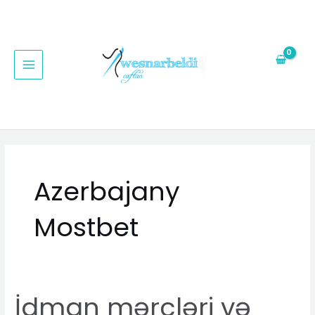
Aller
MAIN
au
MENU
contenu
Azerbajany
Mostbet
İdman mərcləri və
İdman