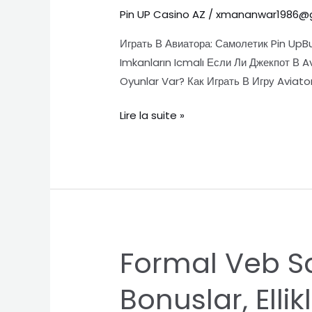
Pin UP Casino AZ
/
xmananwar1986@
Самолетик
Pin
Играть В Авиатора: Самолетик Pin UpBu
Up</tg
Imkanların Icmalı Если Ли Джекпот В A
Oyunlar Var? Как Играть В Игру Aviator
Lire la suite »
Formal Veb Say
Formal
Veb
Bonuslar, Elli
Saytı
Bağlayın️