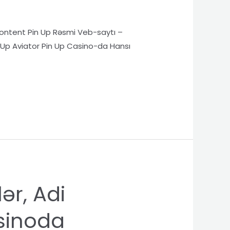
 Content Pin Up Rəsmi Veb-saytı –
n Up Aviator Pin Up Casino-da Hansı
ər, Adi
asinoda