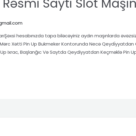
 Rəsmi Saytı Slot Maşın
gmail.com
arıŞəxsi hesabınızda tapa biləcəyiniz aydın maşınlarda əvəzs
p Mərc Xətti Pin Up Bukmeker Kontorunda Necə Qeydi̇yyatdan 
 Up Ixrac, Başlanğıc Və Saytda Qeydiyyatdan Keçməklə Pin U