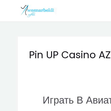
Aller
au
contenu
Pin UP Casino AZ
Играть В Авиа
Играть
В
Авиатора: