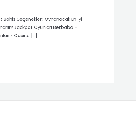
t Bahis Seçenekleri: Oynanacak En İyi
Oynanır? Jackpot Oyunları Betbaba –
nları « Casino […]