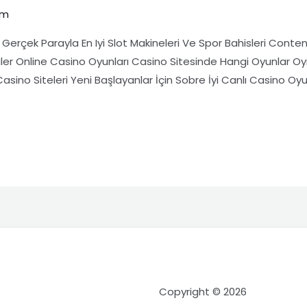
om
 Gerçek Parayla En Iyi Slot Makineleri Ve Spor Bahisleri Conten
püler Online Casino Oyunları Casino Sitesinde Hangi Oyunlar 
sino Siteleri Yeni Başlayanlar İçin Sobre İyi Canlı Casino Oyu
Copyright © 2026