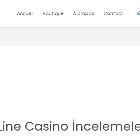
Accueil
Boutique
À propos
Contact
Line Casino İncelemel