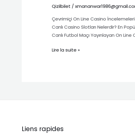
Qizilbilet
/
xmananwar1986@gmail.c
Casino
İncelemeler
Çevrimiçi On Line Casino İncelemeleri
Canlı Casino Slotları Nelerdir? En Po
Canlı Futbol Maçı Yayınlayan On Line Ca
Lire la suite »
Liens rapides