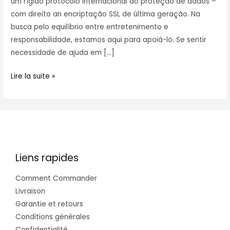
um rígido protocolo internacional do proteção de dados –
com direito an encriptação SSL de última geração. Na
busca pelo equilíbrio entre entretenimento e
responsabilidade, estamos aqui para apoiá-lo. Se sentir
necessidade de ajuda em […]
Lire la suite »
Liens rapides
Comment Commander
Livraison
Garantie et retours
Conditions générales
Confidentialité