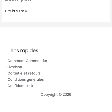
Lire la suite »
Liens rapides
Comment Commander
Livraison
Garantie et retours
Conditions générales
Confidentialité
Copyright © 2026