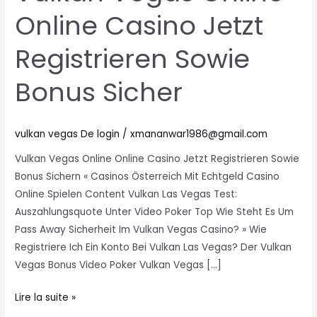
Vegas
Online Casino Jetzt
Online
Online
Registrieren Sowie
Casino
Jetzt
Bonus Sicher
Registrieren
Sowie
Bonus
vulkan vegas De login
/
xmananwar1986@gmail.com
Sicher
Vulkan Vegas Online Online Casino Jetzt Registrieren Sowie
Bonus Sichern « Casinos Österreich Mit Echtgeld Casino
Online Spielen Content Vulkan Las Vegas Test:
Auszahlungsquote Unter Video Poker Top Wie Steht Es Um
Pass Away Sicherheit Im Vulkan Vegas Casino? » Wie
Registriere Ich Ein Konto Bei Vulkan Las Vegas? Der Vulkan
Vegas Bonus Video Poker Vulkan Vegas […]
Lire la suite »