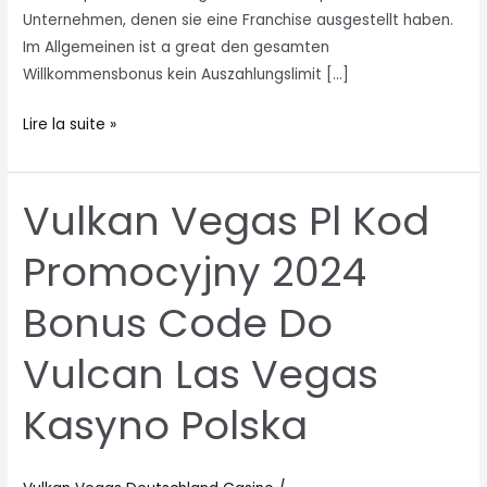
Unternehmen, denen sie eine Franchise ausgestellt haben.
Im Allgemeinen ist a great den gesamten
Willkommensbonus kein Auszahlungslimit […]
Lire la suite »
Vulkan Vegas Pl Kod
Vulkan
Vegas
Promocyjny 2024 ️
Pl
Kod
Bonus Code Do
Promocyjny
2024
Vulcan Las Vegas
Bonus
Kasyno Polska
Code
Do
Vulcan