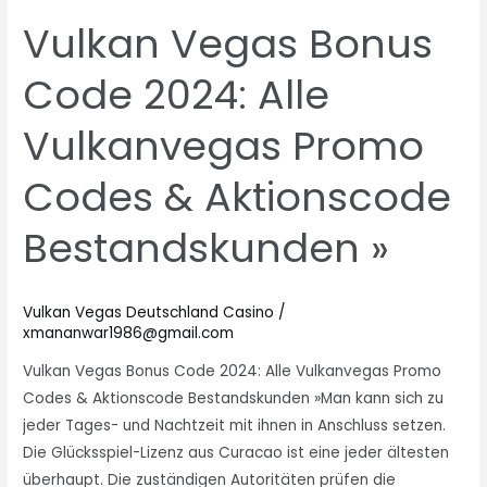
Vulkan Vegas Bonus
Vulkan
Vegas
Code 2024: Alle
Bonus
Code
Vulkanvegas Promo
2024:
Alle
Codes & Aktionscode
Vulkanvegas
Promo
Bestandskunden »
Codes
&
Aktionscode
Vulkan Vegas Deutschland Casino
/
Bestandskunden »</tg
xmananwar1986@gmail.com
Vulkan Vegas Bonus Code 2024: Alle Vulkanvegas Promo
Codes & Aktionscode Bestandskunden »Man kann sich zu
jeder Tages- und Nachtzeit mit ihnen in Anschluss setzen.
Die Glücksspiel-Lizenz aus Curacao ist eine jeder ältesten
überhaupt. Die zuständigen Autoritäten prüfen die