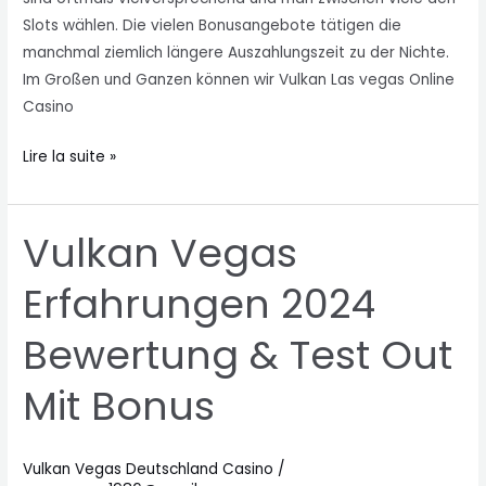
Slots wählen. Die vielen Bonusangebote tätigen die
manchmal ziemlich längere Auszahlungszeit zu der Nichte.
Im Großen und Ganzen können wir Vulkan Las vegas Online
Casino
Lire la suite »
Vulkan Vegas
Vulkan
Vegas
Erfahrungen 2024
Erfahrungen
2024
Bewertung & Test Out
Bewertung
&
Mit Bonus
Test
Out
Mit
Vulkan Vegas Deutschland Casino
/
Bonus</tg