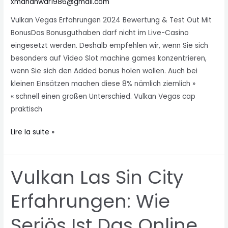
xmananwar1986@gmail.com
Vulkan Vegas Erfahrungen 2024 Bewertung & Test Out Mit
BonusDas Bonusguthaben darf nicht im Live-Casino
eingesetzt werden. Deshalb empfehlen wir, wenn Sie sich
besonders auf Video Slot machine games konzentrieren,
wenn Sie sich den Added bonus holen wollen. Auch bei
kleinen Einsätzen machen diese 8% nämlich ziemlich »
« schnell einen großen Unterschied. Vulkan Vegas cap
praktisch
Lire la suite »
Vulkan Las Sin City
Vulkan
Las
Erfahrungen: Wie
Sin
City
Seriös Ist Das Online
Erfahrungen: