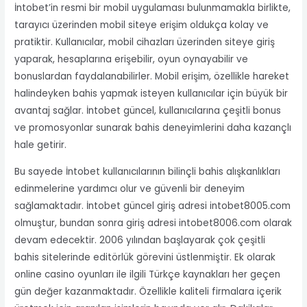
İntobet’in resmi bir mobil uygulaması bulunmamakla birlikte,
tarayıcı üzerinden mobil siteye erişim oldukça kolay ve
pratiktir. Kullanıcılar, mobil cihazları üzerinden siteye giriş
yaparak, hesaplarına erişebilir, oyun oynayabilir ve
bonuslardan faydalanabilirler. Mobil erişim, özellikle hareket
halindeyken bahis yapmak isteyen kullanıcılar için büyük bir
avantaj sağlar. İntobet güncel, kullanıcılarına çeşitli bonus
ve promosyonlar sunarak bahis deneyimlerini daha kazançlı
hale getirir.
Bu sayede İntobet kullanıcılarının bilinçli bahis alışkanlıkları
edinmelerine yardımcı olur ve güvenli bir deneyim
sağlamaktadır. İntobet güncel giriş adresi intobet8005.com
olmuştur, bundan sonra giriş adresi intobet8006.com olarak
devam edecektir. 2006 yılından başlayarak çok çeşitli
bahis sitelerinde editörlük görevini üstlenmiştir. Ek olarak
online casino oyunları ile ilgili Türkçe kaynakları her geçen
gün değer kazanmaktadır. Özellikle kaliteli firmalara içerik