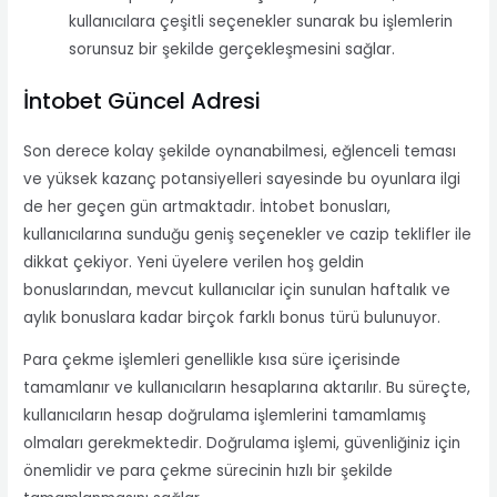
kullanıcılara çeşitli seçenekler sunarak bu işlemlerin
sorunsuz bir şekilde gerçekleşmesini sağlar.
İntobet Güncel Adresi
Son derece kolay şekilde oynanabilmesi, eğlenceli teması
ve yüksek kazanç potansiyelleri sayesinde bu oyunlara ilgi
de her geçen gün artmaktadır. İntobet bonusları,
kullanıcılarına sunduğu geniş seçenekler ve cazip teklifler ile
dikkat çekiyor. Yeni üyelere verilen hoş geldin
bonuslarından, mevcut kullanıcılar için sunulan haftalık ve
aylık bonuslara kadar birçok farklı bonus türü bulunuyor.
Para çekme işlemleri genellikle kısa süre içerisinde
tamamlanır ve kullanıcıların hesaplarına aktarılır. Bu süreçte,
kullanıcıların hesap doğrulama işlemlerini tamamlamış
olmaları gerekmektedir. Doğrulama işlemi, güvenliğiniz için
önemlidir ve para çekme sürecinin hızlı bir şekilde