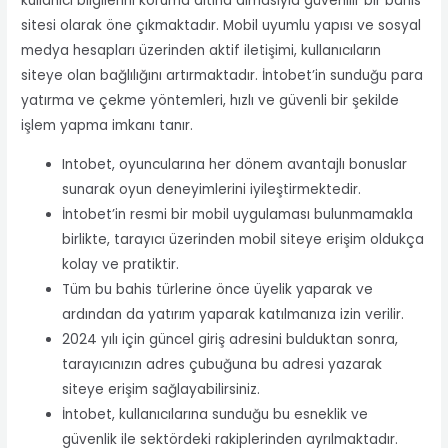
kullanıcı bilgilerini koruma altına almasıyla güvenilir bir bahis
sitesi olarak öne çıkmaktadır. Mobil uyumlu yapısı ve sosyal
medya hesapları üzerinden aktif iletişimi, kullanıcıların
siteye olan bağlılığını artırmaktadır. İntobet’in sunduğu para
yatırma ve çekme yöntemleri, hızlı ve güvenli bir şekilde
işlem yapma imkanı tanır.
Intobet, oyuncularına her dönem avantajlı bonuslar
sunarak oyun deneyimlerini iyileştirmektedir.
İntobet’in resmi bir mobil uygulaması bulunmamakla
birlikte, tarayıcı üzerinden mobil siteye erişim oldukça
kolay ve pratiktir.
Tüm bu bahis türlerine önce üyelik yaparak ve
ardından da yatırım yaparak katılmanıza izin verilir.
2024 yılı için güncel giriş adresini bulduktan sonra,
tarayıcınızın adres çubuğuna bu adresi yazarak
siteye erişim sağlayabilirsiniz.
İntobet, kullanıcılarına sunduğu bu esneklik ve
güvenlik ile sektördeki rakiplerinden ayrılmaktadır.