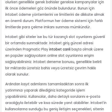
olurken genellikle gerek bahisler gerekse kampanyalar için
ilk önce ödemeleri göz önünde bulundurur. Bunun için
İntobet ödeme yöntemlerini ve limitlerini de dikkate almak
en önemli durum. Platformun her ödeme sistemi için farklı
limitlerde para çekme imkanı sunması mümkündür.
Intobet gibi siteler ise bu tür kazançlı slot oyunlarını güvenli
bir ortamda sunmaktadır. Intobet giriş güncel adresi
üzerinden Pragmatic Play
intobet canli
başta olmak üzere
en popüler sağlayıcıların online slot oyunlarına erişim
sağlayabilirsiniz. İntobet deneme bonusu, genellikle belirli
bir miktarda ücretsiz bahis veya ücretsiz çevrim hakkı
olarak sunulur.
Ardından kayıt adımlarını tamamladıktan sonra ilk
yatırımınızı yaparak dilediğiniz kategoride işlem
yapabilirsiniz. Kullanıcılar, daha detaylı sorularını e-posta
aracılığıyla iletebilir ve kısa sürede yanıt alabilirler. İntobet’in
kullanıcılarına sunduğu bu geniş iletişim seçenekleri, sitenin