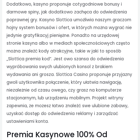
Dodatkowo, kasyno proponuje cotygodniowe bonusy i
darmowe spiny, jak dodatkowo zachęca do odwiedzenia
poprawnej gry. Kasyno Slottica umożliwia naszym graczom
hojny system bonusów i ofert, w których można wygrać nie
jedynie gratyfikacyj pieniężne. Ponadto na urzędowej
stronie kasyna albo w mediach społecznościowych często
można znaleźć kody atrakcyjne, takie w jaki to sposób
„Slottica premia kod“. Jest owo szansa do odwiedzenia
wypróbowania swych ulubionych konsol z brakiem
wydawania ani grosza. Slottica Casino proponuje przyjazny
gwoli użytkownika połączenie, który ułatwia nawigację,
niezależnie od czasu owego, czy grasz na komputerze
stacjonarnym, lub urządzeniu mobilnym. Projekt witryny
zapewnia, że możesz łatwo znaleźć swe ulubione zabawy,
uzyskać dostęp do odwiedzenia reklamy i zarządzać
ustawieniami konta.
Premia Kasynowe 100% Od