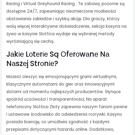
Racing i Virtual Greyhound Racing . Te zabawy pozorne są
dostępne 24/7, zapewniając niezmierzone możliwości
obstawiania zakładów i szybką akcję. Dla graczy, którzy
wolą więcej interaktywne doświadczenie, sekcja kasyna na
żywo w kasynie Slottica wydaje się wybranej metody
wyróżniającą się cechą.
Jаkіе Lоtеrіе Są Оfеrоwаnе Nа
Nаszеj Strоnіе?
Możesz cieszyć się emocjonującymi grami wirtualnymi,
klasycznymi automatami do gier oraz innowacyjnymi
slotami od momentu najlepszych producentów. Słynące
spośród uczciwości i transparentności, Na aparat
telefoniczny Slottica Złoty zapewnia naszym fanom pewne
i ustawowe środowisko do odwiedzenia rozrywki. Kasyno
posiada licencję, co umożliwia zgodność z każdymi
przepisami dotyczącymi hazardu online. Dodatkowo,