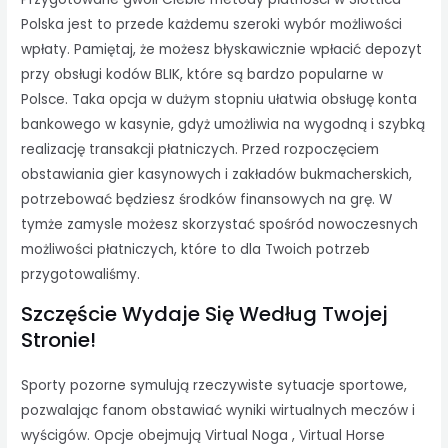
Polska jest to przede każdemu szeroki wybór możliwości
wpłaty. Pamiętaj, że możesz błyskawicznie wpłacić depozyt
przy obsługi kodów BLIK, które są bardzo popularne w
Polsce. Taka opcja w dużym stopniu ułatwia obsługę konta
bankowego w kasynie, gdyż umożliwia na wygodną i szybką
realizację transakcji płatniczych. Przed rozpoczęciem
obstawiania gier kasynowych i zakładów bukmacherskich,
potrzebować będziesz środków finansowych na grę. W
tymże zamysle możesz skorzystać spośród nowoczesnych
możliwości płatniczych, które to dla Twoich potrzeb
przygotowaliśmy.
Szczęście Wydaje Się Według Twojej
Stronie!
Sporty pozorne symulują rzeczywiste sytuacje sportowe,
pozwalając fanom obstawiać wyniki wirtualnych meczów i
wyścigów. Opcje obejmują Virtual Noga , Virtual Horse