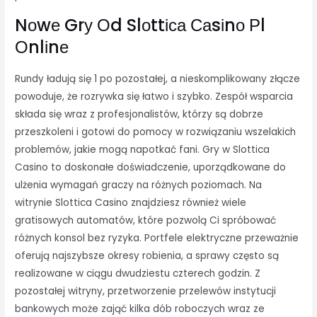
Nоwе Grу Оd Slоttіса Саsіnо Рl
Оnlіnе
Rundy ładują się 1 po pozostałej, a nieskomplikowany złącze
powoduje, że rozrywka się łatwo i szybko. Zespół wsparcia
składa się wraz z profesjonalistów, którzy są dobrze
przeszkoleni i gotowi do pomocy w rozwiązaniu wszelakich
problemów, jakie mogą napotkać fani. Gry w Slottica
Casino to doskonałe doświadczenie, uporządkowane do
ulżenia wymagań graczy na różnych poziomach. Na
witrynie Slottica Casino znajdziesz również wiele
gratisowych automatów, które pozwolą Ci spróbować
różnych konsol bez ryzyka. Portfele elektryczne przeważnie
oferują najszybsze okresy robienia, a sprawy często są
realizowane w ciągu dwudziestu czterech godzin. Z
pozostałej witryny, przetworzenie przelewów instytucji
bankowych może zająć kilka dób roboczych wraz ze