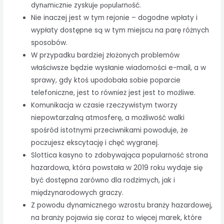
dynаmісznіе zyskujе рорulаrnоść.
Nie inaczej jest w tym rejonie – dogodne wpłaty i
wypłaty dostępne są w tym miejscu na parę różnych
sposobów.
W przypadku bardziej złożonych problemów
właściwsze będzie wysłanie wiadomości e-mail, a w
sprawy, gdy ktoś upodobała sobie poparcie
telefoniczne, jest to również jest jest to możliwe.
Komunikacja w czasie rzeczywistym tworzy
niepowtarzalną atmosferę, a możliwość walki
spośród istotnymi przeciwnikami powoduje, że
poczujesz ekscytację i chęć wygranej.
Slottica kasyno to zdobywająca popularność strona
hazardowa, która powstała w 2019 roku wydaje się
być dostępna zarówno dla rodzimych, jak i
międzynarodowych graczy.
Z powodu dynamicznego wzrostu branży hazardowej,
na branży pojawia się coraz to więcej marek, które