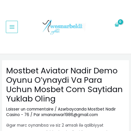
Aller
Navigation
MAIN
au
des
MENU
contenu
articles
Mostbet Aviator Nadir Demo
Oyunu O’ynaydi Va Para
Uchun Mosbet Com Saytidan
Yuklab Oling
Laisser un commentaire
/
Azərbaycanda Mostbet Nadir
Casino - 76
/ Par
xmananwar1986@gmail.com
Əgər mərc oynanıbsa və siz 2 əmsalı ilə qalibiyyət