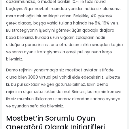
qazanmısınızsa, o müddət bankın 1%-i ilə təzə raund
başlayın. Əgər növbəti raundda yenidən nəticəsiz olarsanız,
mərc məbləğini bir ən ikiqat artırın. Beləliklə, 4% çəkmək
gərək olacaq, başqa vahid tullantı halında isə 8%, 16% və s.
Bu strategiyanın işlədiyini görmək üçün qabaqkı tirajlara
baxa bilərsiniz. Burada uzun yiğcam zolaqların nadir
olduğunu görəcəksiniz, ona ötrü də əminliklə sınaqdan keçirə
və sonra oyun strategiyamızla əməli pul oyununa keçə
bilərsiniz.
Demo rejimini yandırmaqla siz mostbet aviator istifadə
oluna bilən 3000 virtual pul vahidi əldə edəcəksiniz. Əlbəttə
ki, bu pul saxtadır və geri götürülə bilməz, lakin demo
rejiminin digər üstünlükləri də mal. Birincisi, bu rejimin köməyi
ilə siz mümkün itkilərdən usanmaz olmadan sadəcə oynaya
və oyundan səfa ala bilərsiniz.
Mostbet’in Sorumlu Oyun
Operatörü Olarak İnitiatifleri