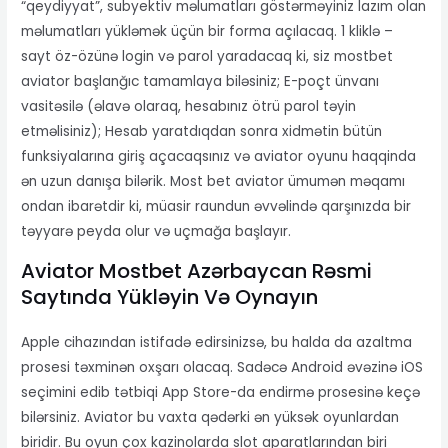
“qeydiyyat”, subyektiv məlumatları göstərməyiniz lazım olan
məlumatları yükləmək üçün bir forma açılacaq. 1 kliklə –
sayt öz-özünə login və parol yaradacaq ki, siz mostbet
aviator başlanğıc tamamlaya biləsiniz; E-poçt ünvanı
vasitəsilə (əlavə olaraq, hesabınız ötrü parol təyin
etməlisiniz); Hesab yaratdıqdan sonra xidmətin bütün
funksiyalarına giriş açacaqsınız və aviator oyunu haqqinda
ən uzun danışa bilərik. Most bet aviator ümumən məqamı
ondan ibarətdir ki, müasir raundun əvvəlində qarşınızda bir
təyyarə peyda olur və uçmağa başlayır.
Aviator Mostbet Azərbaycan Rəsmi
Saytında Yükləyin Və Oynayın
Apple cihazından istifadə edirsinizsə, bu halda da azaltma
prosesi təxminən oxşarı olacaq. Sadəcə Android əvəzinə iOS
seçimini edib tətbiqi App Store-da endirmə prosesinə keçə
bilərsiniz. Aviator bu vaxta qədərki ən yüksək oyunlardan
biridir. Bu oyun çox kazinolarda slot aparatlarından biri