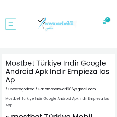
Aller
Navigation
MAIN
au
des
MENU
contenu
articles
Mostbet Türkiye Indir Google
Android Apk Indir Empieza Ios
Ap
/
Uncategorized
/ Par
xmananwar1986@gmail.com
Mostbet Türkiye Indir Google Android Apk Indir Empieza Ios
App
« mostbet Türkiye Mobil