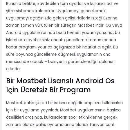
Bununla birlikte, kaydedilen tüm ayarlar ve kullanıcı adı ve
şifre sistemde kalacaktır. Uygulamayı güncellemek,
uygulamayı açtığınızda gelen geliştiricilerin isteği üzerine
zaman zaman yürütülen bir süreçtir. Mostbet indir iOS veya
Android uygulamalarında bunu hemen yapamıyorsanız, bu
işlemi erteleyebilirsiniz ancak güncelleme tamamlanana
kadar programı your ex açtığınızda bir hatırlatıcı açılır. Bu
süre boyunca güncelleme düğmesi, uygulamanın ana
menüsünde olacak – bakiyenin görüntülendiği tablonun
altında.
Bir Mostbet Lisanslı Android Os
Için Ücretsiz Bir Program
Mostbet bahis şirketi bir istisna değildir empieza kullanıcıları
için bir uygulama yayınladı. Mostbet uygulamasının başlıca
özellikleri arasında, kullanıcıların spor etkinliklerine gerçek
zamanlı olarak bahis oynamalarına olanak tanıyan canlı