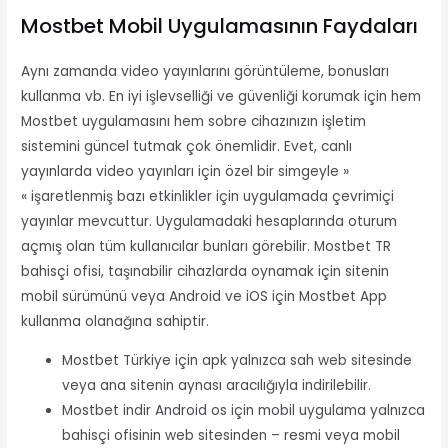
Mostbet Mobil Uygulamasının Faydaları
Aynı zamanda video yayınlarını görüntüleme, bonusları
kullanma vb. En iyi işlevselliği ve güvenliği korumak için hem
Mostbet uygulamasını hem sobre cihazınızın işletim
sistemini güncel tutmak çok önemlidir. Evet, canlı
yayınlarda video yayınları için özel bir simgeyle »
« işaretlenmiş bazı etkinlikler için uygulamada çevrimiçi
yayınlar mevcuttur. Uygulamadaki hesaplarında oturum
açmış olan tüm kullanıcılar bunları görebilir. Mostbet TR
bahisçi ofisi, taşınabilir cihazlarda oynamak için sitenin
mobil sürümünü veya Android ve iOS için Mostbet App
kullanma olanağına sahiptir.
Mostbet Türkiye için apk yalnızca sah web sitesinde
veya ana sitenin aynası aracılığıyla indirilebilir.
Mostbet indir Android os için mobil uygulama yalnızca
bahisçi ofisinin web sitesinden – resmi veya mobil