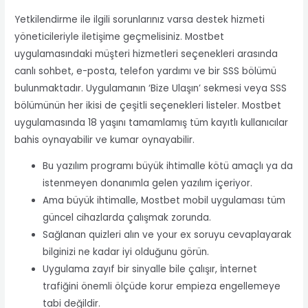
Yetkilendirme ile ilgili sorunlarınız varsa destek hizmeti
yöneticileriyle iletişime geçmelisiniz. Mostbet
uygulamasındaki müşteri hizmetleri seçenekleri arasında
canlı sohbet, e-posta, telefon yardımı ve bir SSS bölümü
bulunmaktadır. Uygulamanın ‘Bize Ulaşın’ sekmesi veya SSS
bölümünün her ikisi de çeşitli seçenekleri listeler. Mostbet
uygulamasında 18 yaşını tamamlamış tüm kayıtlı kullanıcılar
bahis oynayabilir ve kumar oynayabilir.
Bu yazılım programı büyük ihtimalle kötü amaçlı ya da
istenmeyen donanımla gelen yazılım içeriyor.
Ama büyük ihtimalle, Mostbet mobil uygulaması tüm
güncel cihazlarda çalışmak zorunda.
Sağlanan quizleri alın ve your ex soruyu cevaplayarak
bilginizi ne kadar iyi olduğunu görün.
Uygulama zayıf bir sinyalle bile çalışır, İnternet
trafiğini önemli ölçüde korur empieza engellemeye
tabi değildir.