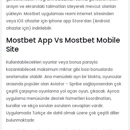
arayın ve ekrandaki talimatları izleyerek mevcut olanları
yükleyin. Mostbet uygulaması resmi internet sitesinden
veya iOS cihazlar için Iphone app Store’dan (Android
cihazlar için) indirilebilir.
Mostbet App Vs Mostbet Mobile
Site
Kullanılabilecekleri oyunlar veya bonus parayla
kazanılabilecek maksimum miktar gibi bazı bonuslarda
sınırlamalar olabilir. Ana menüdeki ayrı bir blokta, oyuncular
arasında popüler olan Aviator – Spribe sağlayıcısından çok
çeşitli çarpışma oyunlarına yol açan oyun, çıkacak. Ayrıca
uygulama menüsünde destek hizmetleri koordinatları,
kurallar ve sıkça sorulan soruların cevapları vardır.
Uygulamada Türkçe de dahil olmak üzere çok çeşitli diller
bulunmaktadır.