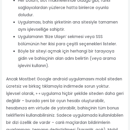
Her bölüm, slot makinelerinde olduğu gibi, farklı
sağlayıcılardan yüzlerce hatta binlerce oyunla
doludur.
Uygulaması, bahis şirketinin ana sitesiyle tamamen
aynı işlevselliğe sahiptir.
Uygulamanın ‘Bize Ulaşın’ sekmesi veya SSS
bölümünün her ikisi para çeşitli seçenekleri listeler.
Böyle bir siteyi açmak için herhangi bir tarayıcıya
gidin ve bahisçinin alan adını belirtin (veya arama
işlevini kullanın).
Ancak Mostbet Google android uygulamasını mobil siteden
ücretsiz ve birkaç tıklamayla indirmede sorun yoktur.
İşlevsel olarak, » « uygulama hiçbir şekilde siteden daha geri
değildir – burada yeni bir oyun hesabı oluşturabilir,
hesabınıza em virtude de yatırabilir, bahisçinin tüm bonus
tekliflerini kullanabilirsiniz. Sadece uygulamada kullanılabilen
bir dizi özellik de vardır – canlı maçlardan bildirimlerin
ayarlanması, temanın değiştirilmesi (karanlık, açık). Mobil