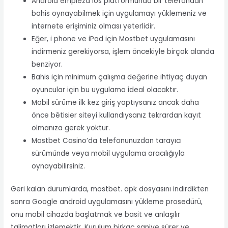
Android empieza ios platformunda bir telefondan
bahis oynayabilmek için uygulamayı yüklemeniz ve
internete erişiminiz olması yeterlidir.
Eğer, i phone ve iPad için Mostbet uygulamasını
indirmeniz gerekiyorsa, işlem öncekiyle birçok alanda
benziyor.
Bahis için minimum çalışma değerine ihtiyaç duyan
oyuncular için bu uygulama ideal olacaktır.
Mobil sürüme ilk kez giriş yaptıysanız ancak daha
önce bêtisier siteyi kullandıysanız tekrardan kayıt
olmanıza gerek yoktur.
Mostbet Casino’da telefonunuzdan tarayıcı
sürümünde veya mobil uygulama aracılığıyla
oynayabilirsiniz.
Geri kalan durumlarda, mostbet. apk dosyasını indirdikten
sonra Google android uygulamasını yükleme prosedürü,
onu mobil cihazda başlatmak ve basit ve anlaşılır
talimatları izlemektir. Kurulum birkaç saniye sürer ve