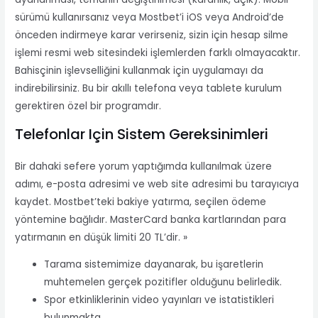
sürümü kullanırsanız veya Mostbet’i iOS veya Android’de
önceden indirmeye karar verirseniz, sizin için hesap silme
işlemi resmi web sitesindeki işlemlerden farklı olmayacaktır.
Bahisçinin işlevselliğini kullanmak için uygulamayı da
indirebilirsiniz. Bu bir akıllı telefona veya tablete kurulum
gerektiren özel bir programdır.
Telefonlar Için Sistem Gereksinimleri
Bir dahaki sefere yorum yaptığımda kullanılmak üzere
adımı, e-posta adresimi ve web site adresimi bu tarayıcıya
kaydet. Mostbet’teki bakiye yatırma, seçilen ödeme
yöntemine bağlıdır. MasterCard banka kartlarından para
yatırmanın en düşük limiti 20 TL’dir. »
Tarama sistemimize dayanarak, bu işaretlerin
muhtemelen gerçek pozitifler olduğunu belirledik.
Spor etkinliklerinin video yayınları ve istatistikleri
bulunmakta.