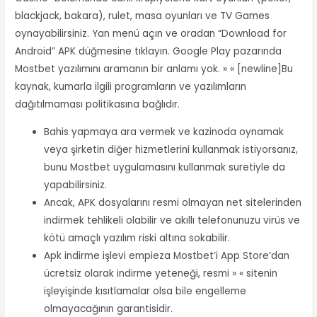
blackjack, bakara), rulet, masa oyunları ve TV Games
oynayabilirsiniz. Yan menü açın ve oradan “Download for
Android” APK düğmesine tıklayın. Google Play pazarında
Mostbet yazılımını aramanın bir anlamı yok. » « [newline]Bu
kaynak, kumarla ilgili programların ve yazılımların
dağıtılmaması politikasına bağlıdır.
Bahis yapmaya ara vermek ve kazinoda oynamak
veya şirketin diğer hizmetlerini kullanmak istiyorsanız,
bunu Mostbet uygulamasını kullanmak suretiyle da
yapabilirsiniz.
Ancak, APK dosyalarını resmi olmayan net sitelerinden
indirmek tehlikeli olabilir ve akıllı telefonunuzu virüs ve
kötü amaçlı yazılım riski altına sokabilir.
Apk indirme işlevi empieza Mostbet’i App Store’dan
ücretsiz olarak indirme yeteneği, resmi » « sitenin
işleyişinde kısıtlamalar olsa bile engelleme
olmayacağının garantisidir.