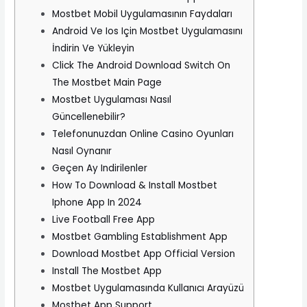
Mostbet Mobil Uygulamasının Faydaları
Android Ve Ios Için Mostbet Uygulamasını
İndirin Ve Yükleyin
Click The Android Download Switch On
The Mostbet Main Page
Mostbet Uygulaması Nasıl
Güncellenebilir?
Telefonunuzdan Online Casino Oyunları
Nasıl Oynanır
Geçen Ay Indirilenler
How To Download & Install Mostbet
Iphone App In 2024
Live Football Free App
Mostbet Gambling Establishment App
Download Mostbet App Official Version
Install The Mostbet App
Mostbet Uygulamasında Kullanıcı Arayüzü
Mostbet App Support