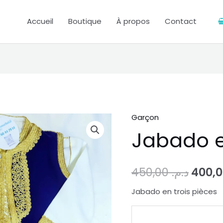
Accueil
Boutique
À propos
Contact
Garçon
quantité
Le
Jabado e
de
prix
Jabado
en
initial
450,00
د.م.
trois
était :
pièces
Jabado en trois pièces