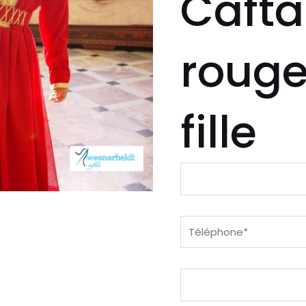
Cafta
rouge
fille