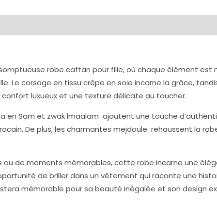
somptueuse robe caftan pour fille, où chaque élément est 
e. Le corsage en tissu crêpe en soie incarne la grâce, tand
 confort luxueux et une texture délicate au toucher.
Sfifa en Sam et zwak lmaalam ajoutent une touche d’authent
rocain. De plus, les charmantes mejdoule rehaussent la rob
ives ou de moments mémorables, cette robe incarne une éléga
pportunité de briller dans un vêtement qui raconte une histoir
 restera mémorable pour sa beauté inégalée et son design ex