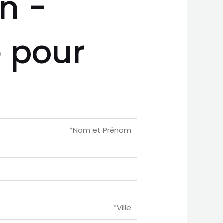
n -
 pour