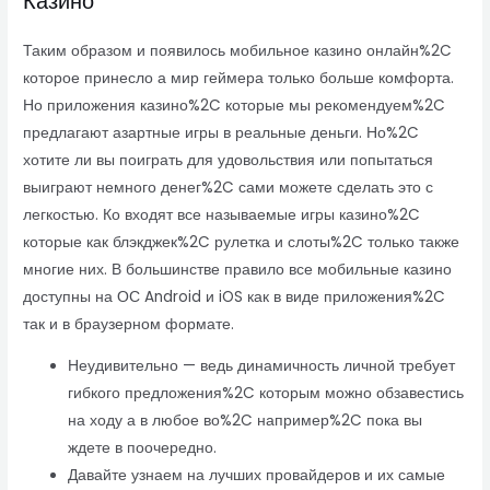
Казино
Таким образом и появилось мобильное казино онлайн%2C
которое принесло а мир геймера только больше комфорта.
Но приложения казино%2C которые мы рекомендуем%2C
предлагают азартные игры в реальные деньги. Но%2C
хотите ли вы поиграть для удовольствия или попытаться
выиграют немного денег%2C сами можете сделать это с
легкостью. Ко входят все называемые игры казино%2C
которые как блэкджек%2C рулетка и слоты%2C только также
многие них. В большинстве правило все мобильные казино
доступны на ОС Android и iOS как в виде приложения%2C
так и в браузерном формате.
Неудивительно — ведь динамичность личной требует
гибкого предложения%2C которым можно обзавестись
на ходу а в любое во%2C например%2C пока вы
ждете в поочередно.
Давайте узнаем на лучших провайдеров и их самые