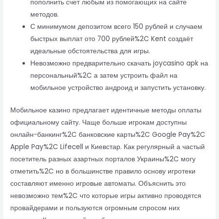
пополнить счет любым из помогающих на сайте
методов.
С минимумом депозитом всего 150 рублей и случаем
быстрых выплат ото 700 рублей%2C Kent создаёт
идеальные обстоятельства для игры.
Невозможно предварительно скачать joycasino apk на
персональный%2C а затем устроить файл на
мобильное устройство андроид и запустить установку.
Мобильное казино предлагает идентичные методы оплаты
официальному сайту. Чаще больше игрокам доступны
онлайн-банкинг%2C банковские карты%2C Google Pay%2C
Apple Pay%2C Lifecell и Киевстар. Как регулярный а частый
посетитель разных азартных порталов Украины%2C могу
отметить%2C но в большинстве правило основу игротеки
составляют именно игровые автоматы. Объяснить это
невозможно тем%2C что которые игры активно проводятся
провайдерами и пользуются огромным спросом них