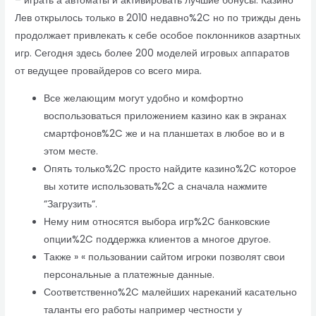
– играть а автоматы и активировать лучшие бонусы. Казино
Лев открылось только в 2010 недавно%2C но по трижды день
продолжает привлекать к себе особое поклонников азартных
игр. Сегодня здесь более 200 моделей игровых аппаратов
от ведущее провайдеров со всего мира.
Все желающим могут удобно и комфортно
воспользоваться приложением казино как в экранах
смартфонов%2C же и на планшетах в любое во и в
этом месте.
Опять только%2C просто найдите казино%2C которое
вы хотите использовать%2C а сначала нажмите
“Загрузить“.
Нему ним относятся выбора игр%2C банковские
опции%2C поддержка клиентов а многое другое.
Также » « пользовании сайтом игроки позволят свои
персональные а платежные данные.
Соответственно%2C малейших нареканий касательно
таланты его работы например честности у