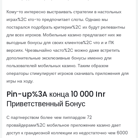
Кому-то интересно выстраивать стратегии в настольных
играх%2C кто-то предпочитает слоты. Однако мы
постарался подобрать критерии%2C их будут релевантны
дли всех игроков. Мобильные казино предлагают них же
выгодные бонусы для своих клиентов%2C что и и ПК
версиях. Чрезвычайно часто%2C можно даже встретить
дополнительные эксклюзивные бонусы именно дли
пользователей мобильных казино. Таким образом
операторы стимулируют игроков скачивать приложения для
игры на ходу.
Pin-up%3A конца 10 000 Inr
Приветственный Бонус
С партнерством более чем пиппардом 72
провайдерами%2C мобильное приложение казино дает
доступ к грандиозной коллекции из недостаточно чем 6000