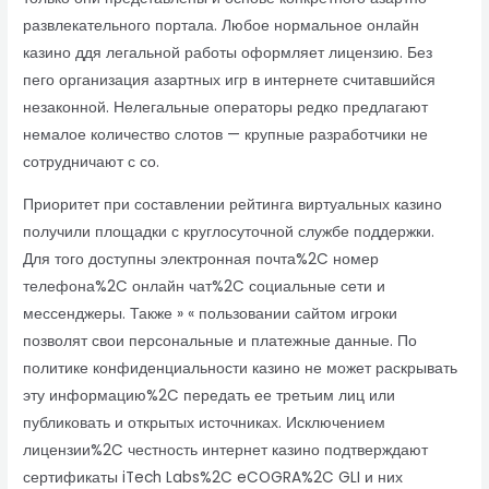
развлекательного портала. Любое нормальное онлайн
казино ддя легальной работы оформляет лицензию. Без
пего организация азартных игр в интернете считавшийся
незаконной. Нелегальные операторы редко предлагают
немалое количество слотов — крупные разработчики не
сотрудничают с со.
Приоритет при составлении рейтинга виртуальных казино
получили площадки с круглосуточной службе поддержки.
Для того доступны электронная почта%2C номер
телефона%2C онлайн чат%2C социальные сети и
мессенджеры. Также » « пользовании сайтом игроки
позволят свои персональные и платежные данные. По
политике конфиденциальности казино не может раскрывать
эту информацию%2C передать ее третьим лиц или
публиковать и открытых источниках. Исключением
лицензии%2C честность интернет казино подтверждают
сертификаты iTech Labs%2C eCOGRA%2C GLI и них