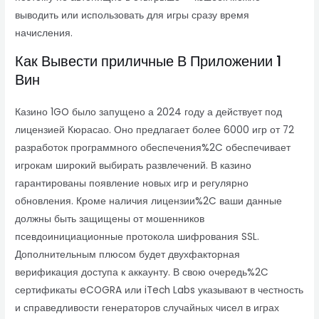
выводить или использовать для игры сразу время
начисления.
Как Вывести приличные В Приложении 1
Вин
Казино 1GO было запущено а 2024 году а действует под
лицензией Кюрасао. Оно предлагает более 6000 игр от 72
разработок программного обеспечения%2C обеспечивает
игрокам широкий выбирать развлечений. В казино
гарантированы появление новых игр и регулярно
обновления. Кроме наличия лицензии%2C ваши данные
должны быть защищены от мошенников
псевдоинициационные протокола шифрования SSL.
Дополнительным плюсом будет двухфакторная
верификация доступа к аккаунту. В свою очередь%2C
сертификаты eCOGRA или iTech Labs указывают в честность
и справедливости генераторов случайных чисел в играх