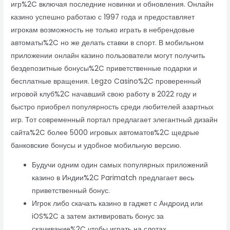
игр%2C включая последние новинки и обновления. Онлайн
казино успешно работаю с 1997 года и предоставляет
игрокам возможность не только играть в небрендовые
автоматы%2C но же делать ставки в спорт. В мобильном
приложении онлайн казино пользователи могут получить
бездепозитные бонусы%2C приветственные подарки и
бесплатные вращения. Legzo Casino%2C проверенный
игровой клуб%2C начавший свою работу в 2022 году и
быстро приобрел популярность среди любителей азартных
игр. Тот современный портал предлагает элегантный дизайн
сайта%2C более 5000 игровых автоматов%2C щедрые
банковские бонусы и удобное мобильную версию.
Будучи одним один самых популярных приложений
казино в Индии%2C Parimatch предлагает весь
приветственный бонус.
Игрок либо скачать казино в гаджет с Андроид или
iOS%2C а затем активировать бонус за
скачивание%2C чтобы играть на слотах.