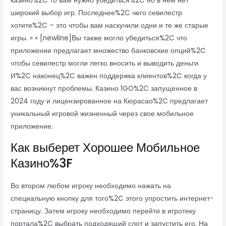
казино%2C то вам нужно убедиться%2C но в нем нет
широкий выбор игр. Последнее%2C чего севилестр
хотите%2C – это чтобы вам наскучили одни и те же старые
игры. » « [newline]Вы также могло убедиться%2C что
приложение предлагает множество банковские опций%2C
чтобы севилестр могли легко вносить и выводить деньги.
И%2C наконец%2C важен поддержка клиентов%2C когда у
вас возникнут проблемы. Казино 1GO%2C запущенное в
2024 году и лицензированное на Кюрасао%2C предлагает
уникальный игровой жизненный через свое мобильное
приложение.
Как выберет Хорошее Мобильное
Казино%3F
Во втором любом игроку необходимо нажать на
специальную кнопку для того%2C этого упростить интернет-
страницу. Затем игроку необходимо перейти в игротеку
портала%2C выбрать подходящий слот и запустить его. На