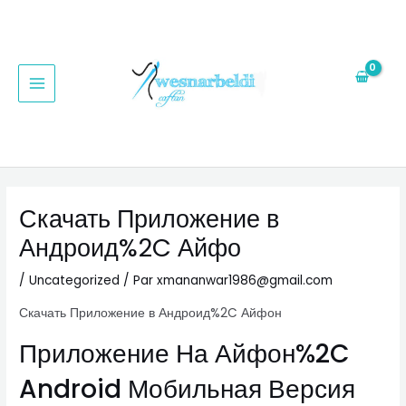
Aller
Navigation
MAIN
au
des
MENU
contenu
articles
Скачать Приложение в
Андроид%2C Айфо
/
Uncategorized
/ Par
xmananwar1986@gmail.com
Скачать Приложение в Андроид%2C Айфон
Приложение На Айфон%2C
Android Мобильная Версия