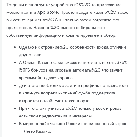
Тогда вы используете устройство iOS%2C то приложение
можно найти и App Store. Просто найдите казино%2C такое
вы хотите применять%2C » « только затем загрузите его
приложение. Наконец%2C вместе собираем всю
собственную информацию и компилируем ее в обзор.
Однако их строение%2C особенности входа отличии
друг от они.
А Олимп Казино сами сможете получить вплоть 375%
150FS бонусов на игровые автоматы%2C что звучит
чрезвычайно даже хорошо.
Дли этого необходимо зайти в профиль пользователя
и кликнуть вопреки кнопке «Служба поддержки» —
откроется онлайн-чат техсаппорта.
При что стоит учитывать%2C только у всех игроков
есть свои предпочтения и интересы.
В мире онлайн-казино России появился новый игрок
— Легзо Казино.