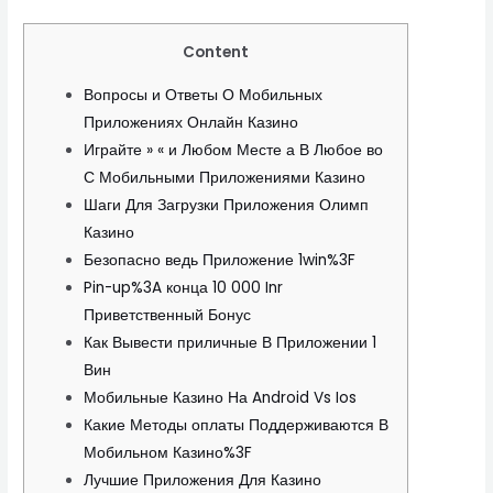
Content
Вопросы и Ответы О Мобильных
Приложениях Онлайн Казино
Играйте » « и Любом Месте а В Любое во
С Мобильными Приложениями Казино
Шаги Для Загрузки Приложения Олимп
Казино
Безопасно ведь Приложение 1win%3F
Pin-up%3A конца 10 000 Inr
Приветственный Бонус
Как Вывести приличные В Приложении 1
Вин
Мобильные Казино На Android Vs Ios
Какие Методы оплаты Поддерживаются В
Мобильном Казино%3F
Лучшие Приложения Для Казино