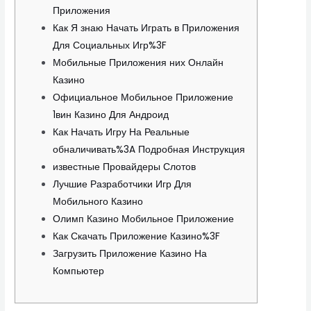
Приложения
Как Я знаю Начать Играть в Приложения
Для Социальных Игр%3F
Мобильные Приложения них Онлайн
Казино
Официальное Мобильное Приложение
1вин Казино Для Андроид
Как Начать Игру На Реальные
обналичивать%3A Подробная Инструкция
известные Провайдеры Слотов
Лучшие Разработчики Игр Для
Мобильного Казино
Олимп Казино Мобильное Приложение
Как Скачать Приложение Казино%3F
Загрузить Приложение Казино На
Компьютер