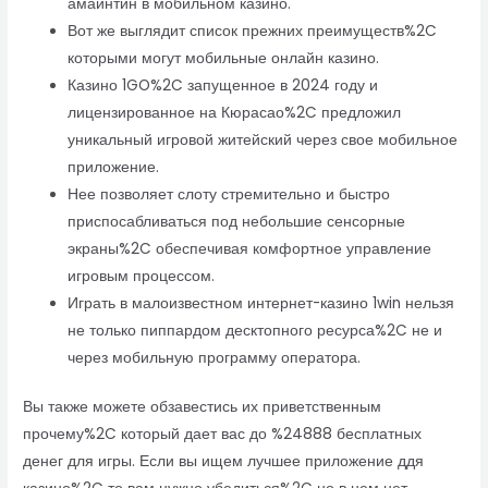
амаинтин в мобильном казино.
Вот же выглядит список прежних преимуществ%2C
которыми могут мобильные онлайн казино.
Казино 1GO%2C запущенное в 2024 году и
лицензированное на Кюрасао%2C предложил
уникальный игровой житейский через свое мобильное
приложение.
Нее позволяет слоту стремительно и быстро
приспосабливаться под небольшие сенсорные
экраны%2C обеспечивая комфортное управление
игровым процессом.
Играть в малоизвестном интернет-казино 1win нельзя
не только пиппардом десктопного ресурса%2C не и
через мобильную программу оператора.
Вы также можете обзавестись их приветственным
прочему%2C который дает вас до %24888 бесплатных
денег для игры. Если вы ищем лучшее приложение ддя