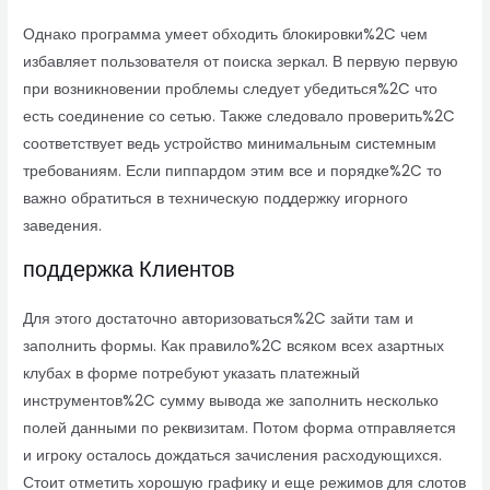
Однако программа умеет обходить блокировки%2C чем
избавляет пользователя от поиска зеркал. В первую первую
при возникновении проблемы следует убедиться%2C что
есть соединение со сетью. Также следовало проверить%2C
соответствует ведь устройство минимальным системным
требованиям. Если пиппардом этим все и порядке%2C то
важно обратиться в техническую поддержку игорного
заведения.
поддержка Клиентов
Для этого достаточно авторизоваться%2C зайти там и
заполнить формы. Как правило%2C всяком всех азартных
клубах в форме потребуют указать платежный
инструментов%2C сумму вывода же заполнить несколько
полей данными по реквизитам. Потом форма отправляется
и игроку осталось дождаться зачисления расходующихся.
Стоит отметить хорошую графику и еще режимов для слотов