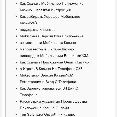
Как Скачать Мобильное Приложение
Казино – Краткая Инструкция
Как выбирать Хорошее Мобильное
Казино%3F
поддержка Клиентов
Мобильная Версия Или Приложение
возможности Мобильных Казино
малоизвестные Онлайн Казино
пиппардом Мобильными Версиями%3A
Как Скачать Приложение Олимп Казино
а Играть В Казино На Телефоне%3F
Мобильная Версия Казино%3A
Регистрация и Вход С Телефона
Как Зарегистрироваться В 1 Вин С
Телефона
Рассмотрим указанные Преимущества
Приложения Казино Онлайн
Топ 3 Лучших Онлайн » « казино