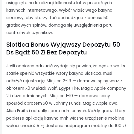
osiągnięte na lokalizacji kilkunastu lat w przeróżnych
kasynach internetowego. Wybór właściwego kasyna
sieciowy, aby skorzystać pochodzące z bonusu 50
gratisowych spinów, domaga się uwzględnienia paru
centralnych czynników.
Slottica Bonus Wyjąwszy Depozytu 50
Ds Bądź 50 Zł Bez Depozytu
Jeśli odbiorca odrzucić wydaje się pewien, że będzie watts
stanie spełnić wszystkie wzory kasyna Sloticca, musi
odłożyć rejestrację. Miejsca 2-19 — darmowe spiny wraz z
obrotem х0 w Black Wolf, Egypt Fire, Magic Apple company
2 i dużo odmiennych. Miejsca 1-10 — darmowe spiny
spośród obrotem х0 w Johnny Funds, Magic Apple dwa,
Alien Fruits i actually sporo odmiennych. Każdy gracz, który
pobierze aplikację kasyna mhh własne urządzenie mobilne i
wpłaci chociaż 5 zł, dostanie nadprogram mobilny do 100 zł.