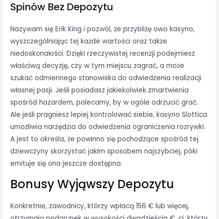
Spinów Bez Depozytu
Nazywam się Erik King i pozwól, że przybliżę owo kasyno,
wyszczególniając tej każde wartości oraz także
niedoskonałości. Dzięki rzeczywistej recenzji podejmiesz
właściwą decyzję, czy w tym miejscu zagrać, a może
szukać odmiennego stanowiska do odwiedzenia realizacji
własnej pasji. Jeśli posiadasz jakiekolwiek zmartwienia
spośród hazardem, polecamy, by w ogóle odrzucić grać.
Ale jeśli pragniesz lepiej kontrolować siebie, kasyno Slottica
umożliwia narzędzia do odwiedzenia ograniczenia rozrywki.
A jest to określa, że powinno się pochodzące spośród tej
dziewczyny skorzystać jakim sposobem najszybciej, póki
emituje się ona jeszcze dostępna.
Bonusy Wyjąwszy Depozytu
Konkretnie, zawodnicy, którzy wpłacą 156 € lub więcej,
otrzymają podarunek w wysokości dwadzieścia €, ci, którzy