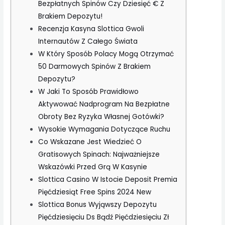
Bezpłatnych Spinów Czy Dziesięć € Z
Brakiem Depozytu!
Recenzja Kasyna Slottica Gwoli
Internautów Z Całego Świata
W Który Sposób Polacy Mogą Otrzymać
50 Darmowych Spinów Z Brakiem
Depozytu?
W Jaki To Sposób Prawidłowo
Aktywować Nadprogram Na Bezpłatne
Obroty Bez Ryzyka Własnej Gotówki?
Wysokie Wymagania Dotyczące Ruchu
Co Wskazane Jest Wiedzieć O
Gratisowych Spinach: Najważniejsze
Wskazówki Przed Grą W Kasynie
Slottica Casino W Istocie Deposit Premia
Pięćdziesiąt Free Spins 2024 New
Slottica Bonus Wyjąwszy Depozytu
Pięćdziesięciu Ds Bądź Pięćdziesięciu Zł