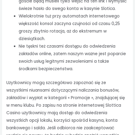
goście będą musieli tylko wejść na ten link i wymyślić
świeże hasło do swego konta w kasynie Slotica.
Wielokrotnie tuż przy automatach internetowego
większość konsol zaczyna czujności od czasu 0,25
groszy zbytnio rotacja, aż do ekstremum w
dziesiątkach.
Nie tęskni też czasami dostępu do odwiedzenia
zakładów online, zatem naszym ważne jest poparcie
swoich usług legitnymi zezwoleniami a także
środkami bezpieczeństwa.
Użytkownicy mogą szczegółowo zapoznać się ze
wszystkimi niuansami dotyczącymi naliczania bonusów,
zakładów i wypłat w kategorii « Promocje », znajdującej się
w menu klubu. Po zapisu na stronie internetowej Slottica
Casino użytkownicy mają dostęp do odwiedzenia
wszystkich opcji lokalu, korzyści spośród kasyna, konta
bankowego i salda. Jeśli odbiorca nie zaakceptować