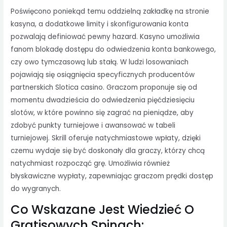
Poświęcono poniekąd temu oddzielną zakładkę na stronie
kasyna, a dodatkowe limity i skonfigurowania konta
pozwalają definiować pewny hazard. Kasyno umożliwia
fanom blokadę dostępu do odwiedzenia konta bankowego,
czy owo tymczasową lub stałą. W ludzi losowaniach
pojawiają się osiągnięcia specyficznych producentów
partnerskich Slotica casino. Graczom proponuje się od
momentu dwadzieścia do odwiedzenia pięćdziesięciu
slotów, w które powinno się zagrać na pieniądze, aby
zdobyć punkty turniejowe i awansować w tabeli
turniejowej. Skrill oferuje natychmiastowe wpłaty, dzięki
czemu wydaje się być doskonały dla graczy, którzy chcą
natychmiast rozpocząć grę. Umożliwia również
błyskawiczne wypłaty, zapewniając graczom prędki dostęp
do wygranych.
Co Wskazane Jest Wiedzieć O
Gratisowych Spinach: