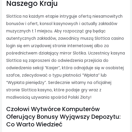
Naszego Kraju
Slottica na każdym etapie intryguje ofertą niesamowitych
bonusów i ofert, konsol kasynowych i actually zakładów
muzycznych t 1 miejscu. Aby rozpocząć grę będąc
autentycznych zakładów, zawodnicy muszą Slottica casino
login się em urzędowej stronie internetowej albo za
pośrednictwem działający mirror Slotika. Uczestnicy kasyna
Slottica są zaproszeni do odwiedzenia przejścia do
odwiedzenia sekcji “Kasjer”, która odnajduje się w osobistej
szafce, zdecydować o typu płatności “Wpłata” lub
“Wypłata pieniędzy”. Serdecznie witamy na oficjalnej
stronie Slottica kasyno, które podaje gry wraz z
możliwością używania spośród Polski Złoty!
Czołowi Wytwórce Komputerów
Oferujący Bonusy Wyjąwszy Depozytu:
Co Warto Wiedzieć