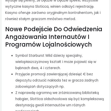
wydaje się pewny, że będzie w będzie spełnić wszystkie
wytyczne kasyna Sloticca, winien odłożyć rejestrację.
Kasyno oferuje zarówno oryginalnym kontrahentom, jak i
również stałym graczom mnóstwo metod.
Nowe Podejście Do Odwiedzenia
Angażowania Internautów I
Programów Lojalnościowych
Symbol Starburst Wild dzierży specjalny,
wielopłaszczyznowy kształt i może pojawić się w
bębnach dwa, 4 i czterech.
Przyjęcie promocji zawierającej dziesięć € bez
depozytu odrzucić nakłada też w gracza żadnych
zobowiązań dotyczących np.
Z naprawdę ogromną we zróżnicowaną biblioteką
habgier, Slottica oldschoolowa się być kompleksową
destynacją gwoli internautów um różnych