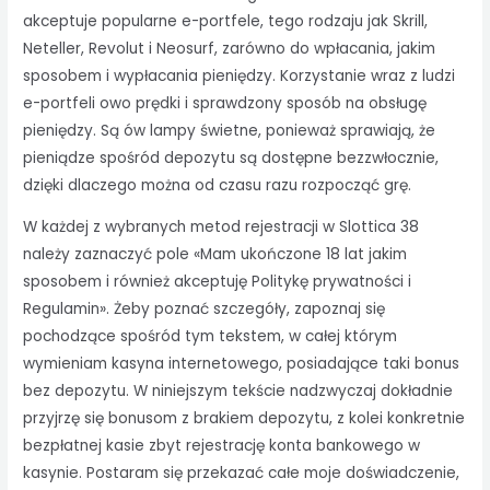
akceptuje popularne e-portfele, tego rodzaju jak Skrill,
Neteller, Revolut i Neosurf, zarówno do wpłacania, jakim
sposobem i wypłacania pieniędzy. Korzystanie wraz z ludzi
e-portfeli owo prędki i sprawdzony sposób na obsługę
pieniędzy. Są ów lampy świetne, ponieważ sprawiają, że
pieniądze spośród depozytu są dostępne bezzwłocznie,
dzięki dlaczego można od czasu razu rozpocząć grę.
W każdej z wybranych metod rejestracji w Slottica 38
należy zaznaczyć pole «Mam ukończone 18 lat jakim
sposobem i również akceptuję Politykę prywatności i
Regulamin». Żeby poznać szczegóły, zapoznaj się
pochodzące spośród tym tekstem, w całej którym
wymieniam kasyna internetowego, posiadające taki bonus
bez depozytu. W niniejszym tekście nadzwyczaj dokładnie
przyjrzę się bonusom z brakiem depozytu, z kolei konkretnie
bezpłatnej kasie zbyt rejestrację konta bankowego w
kasynie. Postaram się przekazać całe moje doświadczenie,