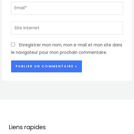
Email*
Site
Internet
Enregistrer mon nom, mon e-mail et mon site dans
le navigateur pour mon prochain commentaire.
Liens rapides