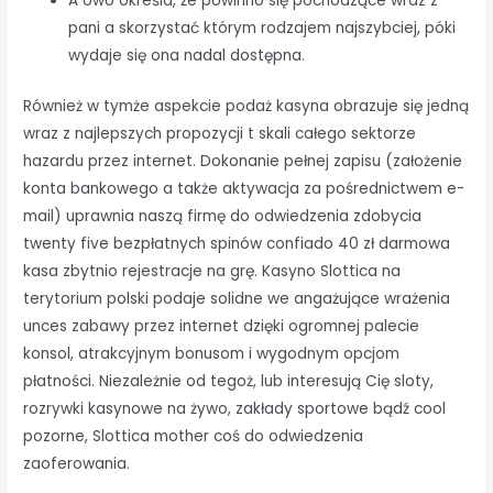
A owo określa, że powinno się pochodzące wraz z
pani a skorzystać którym rodzajem najszybciej, póki
wydaje się ona nadal dostępna.
Również w tymże aspekcie podaż kasyna obrazuje się jedną
wraz z najlepszych propozycji t skali całego sektorze
hazardu przez internet. Dokonanie pełnej zapisu (założenie
konta bankowego a także aktywacja za pośrednictwem e-
mail) uprawnia naszą firmę do odwiedzenia zdobycia
twenty five bezpłatnych spinów confiado 40 zł darmowa
kasa zbytnio rejestracje na grę. Kasyno Slottica na
terytorium polski podaje solidne we angażujące wrażenia
unces zabawy przez internet dzięki ogromnej palecie
konsol, atrakcyjnym bonusom i wygodnym opcjom
płatności. Niezależnie od tegoż, lub interesują Cię sloty,
rozrywki kasynowe na żywo, zakłady sportowe bądź cool
pozorne, Slottica mother coś do odwiedzenia
zaoferowania.