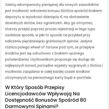
Zaletą rekompensaty pieniężnej dla nowych zawodników
jest możliwość wdrożenia bonusu Slottica spośród brakiem
depozytu w wysokości dziesięciu € na obstawianie
dowolnych slotów, bez ograniczeń. Aby go otrzymać,
starczy przejść poprzez proces rejestracji w tego typu
osobiście sposób, w jaki to sposób na przykład przy
naliczeniu pięćdziesięciu gratisowych spinów. Jedyna
różnica polega wheel of fortune pod tym, że przepływ
środków jest się odruchowo z brakiem ręcznego
potwierdzenia. Użytkownikom proponuje się dostęp do
najlepszych konsol, porządne wypłaty wygranych z Slotica i
możliwość zażądania w całej każdej czasie środków
otrzymanych na pierwotnego karty bądź e-portfele.
W Który Sposób Przepisy
Licencjodawców Wpływają Na
Dostępność Bonusów Spośród 80
Darmowymi Spinami?