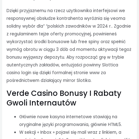
Dzięki przyjaznemu na rzecz użytkownika interfejsowi we
responsywnej obsłudze kontrahenta wyróżnia się veoma
solidny wybór dla” “polskich zawodników w 2024 r.. Zgodnie
z regulaminem tejże oferty promocyjnej, powinieneś
wykorzystać środki bonusowe lub free spiny oraz spełnić
wymóg obrotu w ciągu 3 dób od momentu aktywacji tegoż
bonusu wyjąwszy depozytu. Aby rozpocząć grę w trybie
autentycznych zakładów, entuzjaści powinny Slottica
casino login się dzięki formalnej stronie www za
pośrednictwem działający mirror Slotika.
Verde Casino Bonusy I Rabaty
Gwoli Internautów
Głównie nowe kasyna internetowe stawiają na
oryginalne języki programowania, głównie HTML5.
W sekcji « Inbox » pojawi się mail wraz z linkiem, a