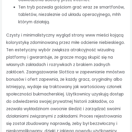
Ten tryb pozwala gościom grać wraz ze smartfonów,
tabletów, niezależnie od układu operacyjnego, mhh
którym działają.
Czysty i minimalistyczny wygląd strony www mieści kojącą
kolorystykę zdominowaną przez miłe odcienie niebieskiego.
Ten estetyczny wybór zwiększa atrakcyjność wizualną
platformy i gwarantuje, że gracze mogą skupić się na
własnych zakładach i rozrywkach z brakiem żadnych
zakłóceń. Zaangażowanie Slottica w zapewnianie mnóstwa
bonusów i ofert zapewnia, że każdy gracz, oryginalny albo
istniejący, wydaje się traktowany jak wartościowy członek
społeczności bukmacherskiej. Użytkownicy uzyskują dostęp
do odwiedzenia swojej prywatnej historii zakładów, co
zezwala wykładzinom owocnie śledzić i zarządzać swoimi
działaniami związanymi z zakładami. Proces rejestrowania
się został zbudowany naprawdę, żeby był bezzwłoczny i
nieskomplikowany, dzięki z jakiego powodu użytkownicy