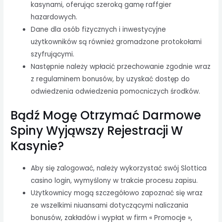
kasynami, oferując szeroką gamę raffgier
hazardowych.
Dane dla osób fizycznych i inwestycyjne
użytkowników są również gromadzone protokołami
szyfrującymi.
Następnie należy wpłacić przechowanie zgodnie wraz
z regulaminem bonusów, by uzyskać dostęp do
odwiedzenia odwiedzenia pomocniczych środków.
Bądź Mogę Otrzymać Darmowe
Spiny Wyjąwszy Rejestracji W
Kasynie?
Aby się zalogować, należy wykorzystać swój Slottica
casino login, wymyślony w trakcie procesu zapisu.
Użytkownicy mogą szczegółowo zapoznać się wraz
ze wszelkimi niuansami dotyczącymi naliczania
bonusów, zakładów i wypłat w firm « Promocje »,