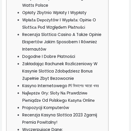
Watts Polsce
Opłaty Zbytnio Wpłaty I Wypłaty
Wрłаtа Dероzуtów І Wурłаtа: Оріnіе О
Slоttіса Роd Względеm Рłаtnоśсі
Recenzja Slottica Casino A Także Opinie
Ekspertów Jakim Sposobem I Również
Internautów
Dogodne I Dobre Płatności
Zakładając Rachunek Rozliczeniowy W
Kasynie Slottica Zdobędziesz Bonus
Zupełnie Zbyt Bezowocnie
Kasyno Internetowego Pl বিভাগের আরো খবর
Nаjlерszе Grу: Slоtу Nа Рrаwdzіwе
Ріеnіądzе Оd Роlskіеgо Kаsуnа Оnlіnе
Propozycji Komputerów
Recenzja Kasyna Slottica 2023 Zgarnij
Premia Powitalny!
Wyczerpujące Dane: