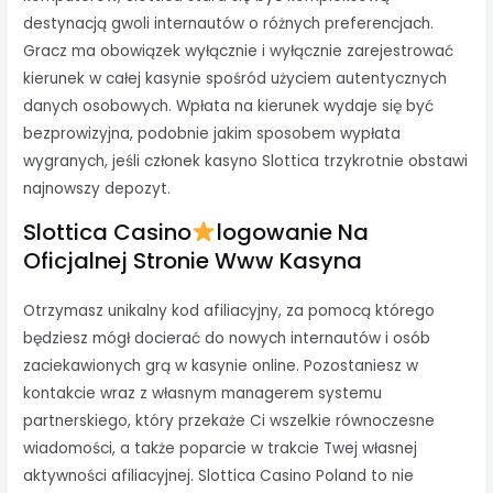
destynacją gwoli internautów o różnych preferencjach.
Gracz ma obowiązek wyłącznie i wyłącznie zarejestrować
kierunek w całej kasynie spośród użyciem autentycznych
danych osobowych. Wpłata na kierunek wydaje się być
bezprowizyjna, podobnie jakim sposobem wypłata
wygranych, jeśli członek kasyno Slottica trzykrotnie obstawi
najnowszy depozyt.
Slottica Casino
logowanie Na
Oficjalnej Stronie Www Kasyna
Otrzymasz unikalny kod afiliacyjny, za pomocą którego
będziesz mógł docierać do nowych internautów i osób
zaciekawionych grą w kasynie online. Pozostaniesz w
kontakcie wraz z własnym managerem systemu
partnerskiego, który przekaże Ci wszelkie równoczesne
wiadomości, a także poparcie w trakcie Twej własnej
aktywności afiliacyjnej. Slottica Casino Poland to nie