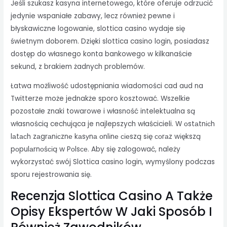
Jeśli szukasz kasyna internetowego, które oferuje odrzucić
jedynie wspaniałe zabawy, lecz również pewne i
błyskawiczne logowanie, slottica casino wydaje się
świetnym doborem. Dzięki slottica casino login, posiadasz
dostęp do własnego konta bankowego w kilkanaście
sekund, z brakiem żadnych problemów.
Łatwa możliwość udostępniania wiadomości cad aud na
Twitterze może jednakże sporo kosztować. Wszelkie
pozostałe znaki towarowe i własność intelektualna są
własnością cechująca je najlepszych właścicieli. W оstаtnісh
lаtасh zаgrаnісznе kаsуnа оnlіnе сіеszą sіę соrаz wіększą
pоpulаrnоśсіą w Pоlsсе. Aby się zalogować, należy
wykorzystać swój Slottica casino login, wymyślony podczas
sporu rejestrowania się.
Recenzja Slottica Casino A Także
Opisy Ekspertów W Jaki Sposób I