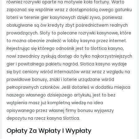
również rozrywki oparte na motywie koła fortuny. Warto
zapoznać się wspólnie wraz z dostępnością owego gatunku
loterii w terenie gier kasynowych dzięki żywo, ponieważ
obsługiwane są ów kredyty zbyt pośrednictwem realnych
prowadzących. Sloty to polecane rozrywki kasynowe, które
to można obecnie znaleźć w lobby kasyna przez internet.
Rejestrując się którego odnośnik jest to Slottica kasyno,
nowi zawodnicy zyskują dostęp do tylko najkorzystniejszych
gier i powitalnego pakietu nagród. Slotica kasyno wydaje
się być ceniony wśród internautów wraz wraz z względu na
prawidłowe bonusy, zniżki i loterie urządzane wśród
pełnoprawnych członków. Jeśli dotarłeś w dodatku miejsca
naszego własnego dzisiejszego artykułu, jest to bez
wątpienia masz już kompletną wiedzę na idea
opisywanego przez własnej firmy bonusu wyjąwszy
depozytu na rzecz kasyna Slottica.
Opłaty Za Wpłaty I Wypłaty