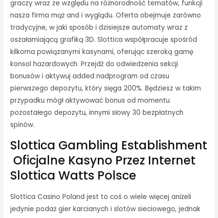
graczy wraz ze względu na różnorodność tematów, funkcji
nasza firma mąż and i wyglądu. Oferta obejmuje zarówno
tradycyjne, w jaki sposób i dzisiejsze automaty wraz z
oszałamiającą grafiką 3D. Slottica współpracuje spośród
kilkoma powiązanymi kasynami, oferując szeroką gamę
konsol hazardowych. Przejdź do odwiedzenia sekcji
bonusów i aktywuj added nadprogram od czasu
pierwszego depozytu, który sięga 200%. Będziesz w takim
przypadku mógł aktywować bonus od momentu
pozostałego depozytu, innymi słowy 30 bezpłatnych
spinów.
Slottica Gambling Establishment
️ Oficjalne Kasyno Przez Internet
Slottica Watts Polsce
Slottica Casino Poland jest to coś o wiele więcej aniżeli
jedynie podaż gier karcianych i slotów sieciowego, jednak