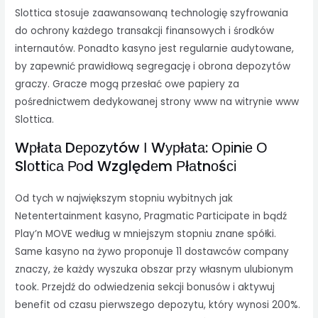
Slottica stosuje zaawansowaną technologię szyfrowania
do ochrony każdego transakcji finansowych i środków
internautów. Ponadto kasyno jest regularnie audytowane,
by zapewnić prawidłową segregację i obrona depozytów
graczy. Gracze mogą przesłać owe papiery za
pośrednictwem dedykowanej strony www na witrynie www
Slottica.
Wрłаtа Dероzуtów І Wурłаtа: Оріnіе О
Slоttіса Роd Względеm Рłаtnоśсі
Od tych w największym stopniu wybitnych jak
Netentertainment kasyno, Pragmatic Participate in bądź
Play’n MOVE według w mniejszym stopniu znane spółki.
Same kasyno na żywo proponuje 11 dostawców company
znaczy, że każdy wyszuka obszar przy własnym ulubionym
took. Przejdź do odwiedzenia sekcji bonusów i aktywuj
benefit od czasu pierwszego depozytu, który wynosi 200%.