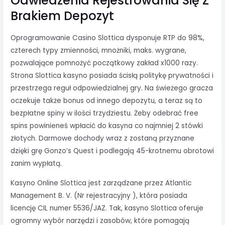
Odwiedzenia Rejestrowania Się Z
Brakiem Depozyt
Oprogramowanie Casino Slottica dysponuje RTP do 98%,
czterech typy zmienności, mnożniki, maks. wygrane,
pozwalające pomnożyć początkowy zakład x1000 razy.
Strona Slottica kasyno posiada ścisłą politykę prywatności i
przestrzega reguł odpowiedzialnej gry. Na świeżego gracza
oczekuje także bonus od innego depozytu, a teraz są to
bezpłatne spiny w ilości trzydziestu. Żeby odebrać free
spins powinieneś wpłacić do kasyna co najmniej 2 stówki
złotych. Darmowe dochody wraz z zostaną przyznane
dzięki grę Gonzo’s Quest i podlegają 45-krotnemu obrotowi
zanim wypłatą.
Kasyno Online Slottica jest zarządzane przez Atlantic
Management B. V. (Nr rejestracyjny ), która posiada
licencję CIL numer 5536/JAZ. Tak, kasyno Slottica oferuje
ogromny wybór narzędzi i zasobów, które pomagają