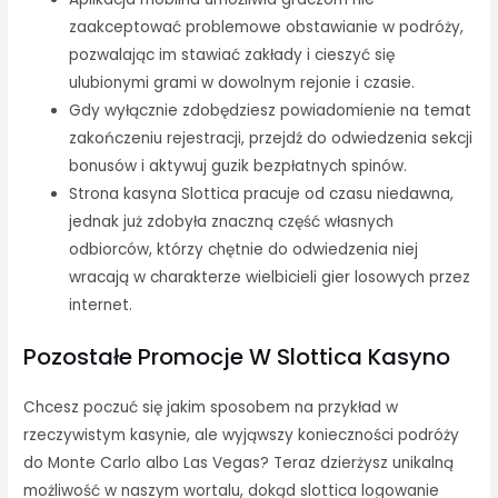
zaakceptować problemowe obstawianie w podróży,
pozwalając im stawiać zakłady i cieszyć się
ulubionymi grami w dowolnym rejonie i czasie.
Gdy wyłącznie zdobędziesz powiadomienie na temat
zakończeniu rejestracji, przejdź do odwiedzenia sekcji
bonusów i aktywuj guzik bezpłatnych spinów.
Strona kasyna Slottica pracuje od czasu niedawna,
jednak już zdobyła znaczną część własnych
odbiorców, którzy chętnie do odwiedzenia niej
wracają w charakterze wielbicieli gier losowych przez
internet.
Pozostałe Promocje W Slottica Kasyno
Chcesz poczuć się jakim sposobem na przykład w
rzeczywistym kasynie, ale wyjąwszy konieczności podróży
do Monte Carlo albo Las Vegas? Teraz dzierżysz unikalną
możliwość w naszym wortalu, dokąd slottica logowanie