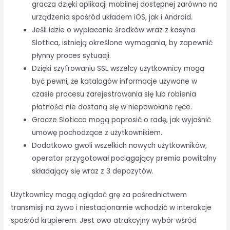
gracza dzięki aplikacji mobilnej dostępnej zarówno na
urządzenia spośród układem iOS, jak i Android.
Jeśli idzie o wypłacanie środków wraz z kasyna
Slottica, istnieją określone wymagania, by zapewnić
płynny proces sytuacji.
Dzięki szyfrowaniu SSL wszelcy użytkownicy mogą
być pewni, że katalogów informacje używane w
czasie procesu zarejestrowania się lub robienia
płatności nie dostaną się w niepowołane ręce.
Gracze Sloticca mogą poprosić o radę, jak wyjaśnić
umowę pochodzące z użytkownikiem.
Dodatkowo gwoli wszelkich nowych użytkowników,
operator przygotował pociągający premia powitalny
składający się wraz z 3 depozytów.
Użytkownicy mogą oglądać grę za pośrednictwem
transmisji na żywo i niestacjonarnie wchodzić w interakcje
spośród krupierem. Jest owo atrakcyjny wybór wśród