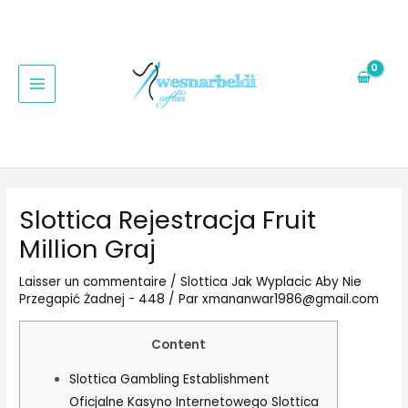
Aller
Navigation
MAIN
au
des
MENU
contenu
articles
Slottica Rejestracja Fruit
Million Graj
Laisser un commentaire
/
Slottica Jak Wyplacic Aby Nie
Przegapić Żadnej - 448
/ Par
xmananwar1986@gmail.com
Content
Slottica Gambling Establishment ️
Oficjalne Kasyno Internetowego Slottica