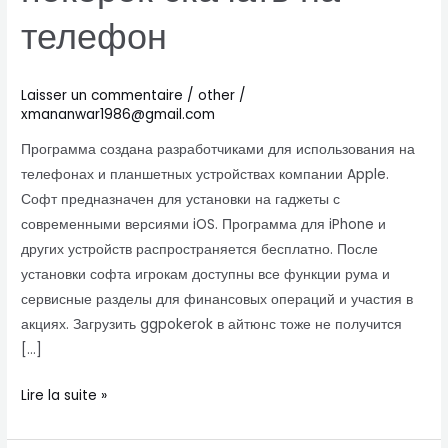
скачать
телефон
на
телефон
Laisser un commentaire
/
other
/
xmananwar1986@gmail.com
Программа создана разработчиками для использования на
телефонах и планшетных устройствах компании Apple.
Софт предназначен для установки на гаджеты с
современными версиями iOS. Программа для iPhone и
других устройств распространяется бесплатно. После
установки софта игрокам доступны все функции рума и
сервисные разделы для финансовых операций и участия в
акциях. Загрузить ggpokerok в айтюнс тоже не получится
[…]
Lire la suite »