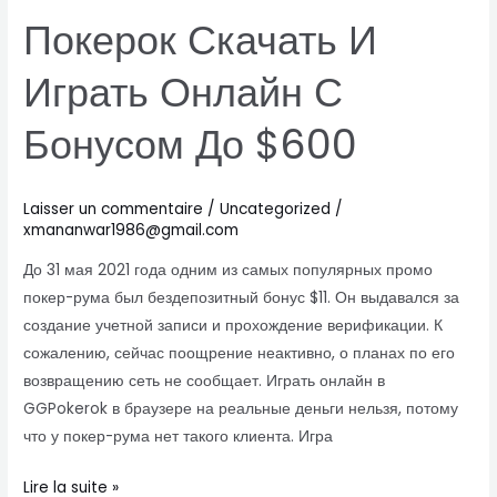
Покерок Скачать И
Покерок
Скачать
Играть Онлайн С
И
Играть
Бонусом До $600
Онлайн
С
Бонусом
Laisser un commentaire
/
Uncategorized
/
До
xmananwar1986@gmail.com
$600
До 31 мая 2021 года одним из самых популярных промо
покер-рума был бездепозитный бонус $11. Он выдавался за
создание учетной записи и прохождение верификации. К
сожалению, сейчас поощрение неактивно, о планах по его
возвращению сеть не сообщает. Играть онлайн в
GGPokerok в браузере на реальные деньги нельзя, потому
что у покер-рума нет такого клиента. Игра
Lire la suite »