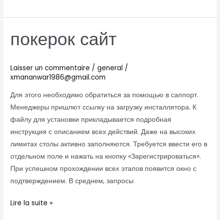
покерок сайт
покерок
сайт
Laisser un commentaire
/
general
/
xmananwar1986@gmail.com
Для этого необходимо обратиться за помощью в саппорт.
Менеджеры пришлют ссылку на загрузку инсталлятора. К
файлу для установки прикладывается подробная
инструкция с описанием всех действий. Даже на высоких
лимитах столы активно заполняются. Требуется ввести его в
отдельном поле и нажать на кнопку «Зарегистрироваться».
При успешном прохождении всех этапов появится окно с
подтверждением. В среднем, запросы
Lire la suite »