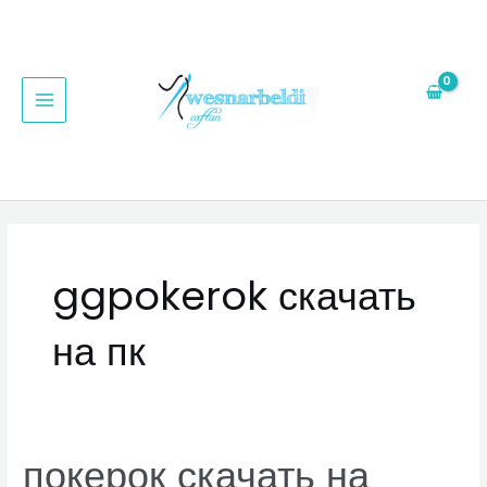
Aller
MAIN
au
MENU
contenu
ggpokerok скачать
на пк
покерок скачать на
покерок