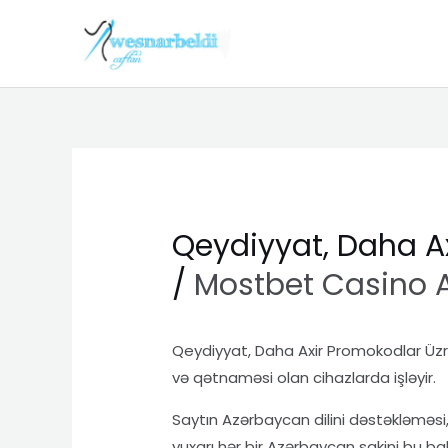
Aller
Navigation
au
des
contenu
articles
Qeydiyyat, Daha A
/
Mostbet Casino 
Qeydiyyat, Daha Axir Promokodlar Üz
və qətnaməsi olan cihazlarda işləyir.
Saytın Azərbaycan dilini dəstəkləməsi
yuxarı hər bir Azərbaycan sakini bu bah