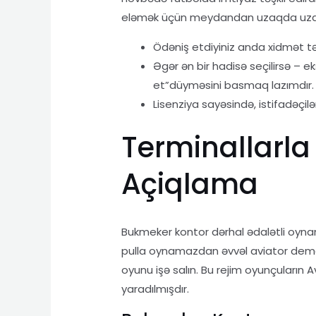
eləmək üçün meydandan uzaqda uzand
Ödəniş etdiyiniz anda xidmət t
Əgər ən bir hadisə seçilirsə – 
et”düyməsini basmaq lazımdır.
Lisenziya sayəsində, istifadəçilər
Terminallarla
Açiqlama
Bukmeker kontor dərhal ədalətli oynam
pulla oynamazdan əvvəl aviator demo 
oyunu işə salın. Bu rejim oyunçuların
yaradılmışdır.