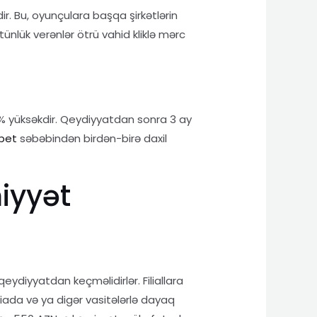
ir. Bu, oyunçulara başqa şirkətlərin
ünlük verənlər ötrü vahid kliklə mərc
% yüksəkdir. Qeydiyyatdan sonra 3 ay
bet
səbəbindən birdən-birə daxil
iyyət
diyyatdan keçməlidirlər. Filiallara
iada və ya digər vasitələrlə dayaq