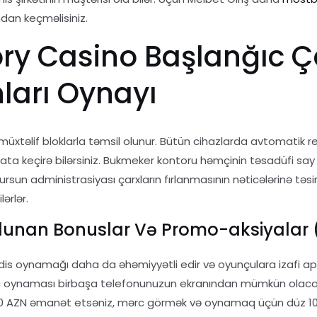
dan keçməlisiniz.
ory Casino Başlanğıc Çe
ları Oynayı
müxtəlif bloklarla təmsil olunur. Bütün cihazlarda avtomatik 
a keçirə bilərsiniz. Bukmeker kontoru həmçinin təsadüfi say 
Resursun administrasiyası çarxların fırlanmasının nəticələrinə təs
ərlər.
unan Bonuslar Və Promo-aksiyalar 
dis oynamağı daha da əhəmiyyətli edir və oyunçulara izafi ap
mərc oynaması birbaşa telefonunuzun ekranından mümkün olaca
ə 100 AZN əmanət etsəniz, mərc görmək və oynamaq üçün düz 