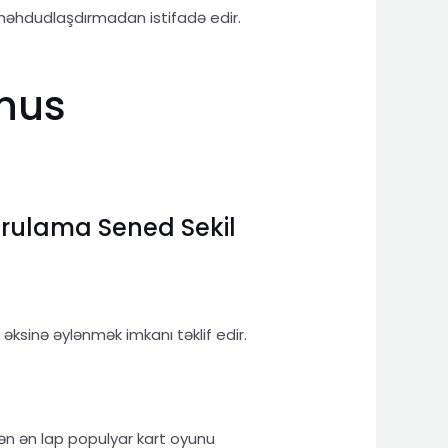
ü məhdudlaşdırmadan istifadə edir.
onus
rulama Sened Sekil
əksinə əylənmək imkanı təklif edir.
n ən lap populyar kart oyunu