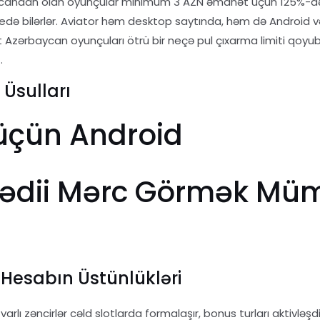
zərbaycandan olan oyunçular minimum 3 AZN əmanət üçün 125%
edə bilərlər. Aviator həm desktop saytında, həm də Android v
zərbaycan oyunçuları ötrü bir neçə pul çıxarma limiti qoyub 
.
Üsulları
üçün Android
Bədii Mərc Görmək M
 Hesabın Üstünlükləri
arlı zəncirlər cəld slotlarda formalaşır, bonus turları aktivləşdiri