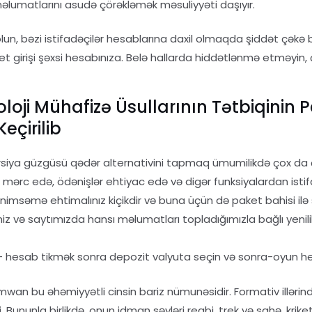
 məlumatlarını asudə çörəkləmək məsuliyyəti daşıyır.
n, bəzi istifadəçilər hesablarına daxil olmaqda şiddət çəkə bil
Bet girişi şəxsi hesabınıza. Belə hallarda hiddətlənmə etməy
oloji Mühafizə Üsullarının Tətbiqinin P
çirilib
siya güzgüsü qədər alternativini tapmaq ümumilikdə çox da çə
ra, mərc edə, ödənişlər ehtiyac edə və digər funksiyalardan istif
nimsəmə ehtimalınız kiçikdir və buna üçün də paket bahisi i
imiz və saytımızda hansı məlumatları topladığımızla bağlı yeni
 hesab tikmək sonra depozit valyuta seçin və sonra-oyun he
n bu əhəmiyyətli cinsin bariz nümunəsidir. Formativ illərin
 Bununla birlikdə, onun idman səyləri reqbi, trek və sahə, krik