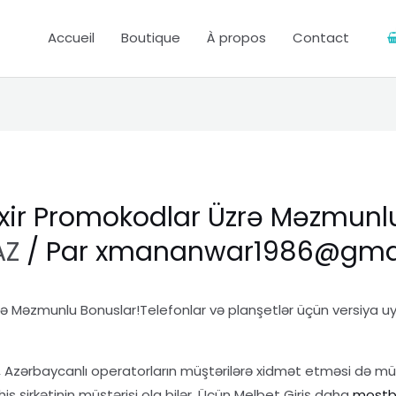
Accueil
Boutique
À propos
Contact
xir Promokodlar Üzrə Məzmunlu
AZ
/ Par
xmananwar1986@gma
rə Məzmunlu Bonuslar!
Telefonlar və planşetlər üçün versiya uy
, Azərbaycanlı operatorların müştərilərə xidmət etməsi də mü
is şirkətinin müştərisi ola bilər. Üçün Melbet Giriş daha
mostbe