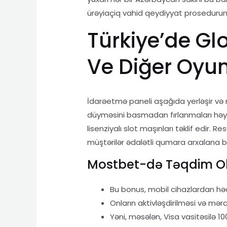
ürəyiaçiq vahid qeydiyyat prosedurun
Türkiye’de Gl
Ve Diğer Oyun
İdarəetmə paneli aşağıda yerləşir və 
düyməsini basmadan fırlanmaları həyat
lisenziyalı slot maşınları təklif edir. 
müştərilər ədalətli qumara arxalana bil
Mostbet-də Təqdim Ol
Bu bonus, mobil cihazlardan hə
Onların aktivləşdirilməsi və 
Yəni, məsələn, Visa vasitəsil