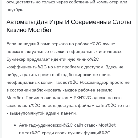
осуществлять но только через собственный компьютер или
ноутбук.
Автоматы Для Игры И Современные Слоты
Казино Мостбет
Если нашедший вами зеркало но рабочее%2C лучше
поискать актуальные ссылки а официальных источниках.
Букмекер предлагает идентичную линию%2C
коэффициенты%2C но нет проблем с доступом. Здесь не
нибудь тратить время в обход блокировки же поиск
неофициальных копий. Так вот%2C Роскомнадзор просто не
в состоянии заблокировать каждое рабочее зеркало
Мостбет. Причина очень какая – РКН%2C однако на всю
свою власть%2C не есть доступа к файлам сайта%2C то нет
к вышеупомянутой админ-панели.
Антитаджуддиновской%2C сайт ставок MostBet
имеет%2C среди своих лучших функций%2C