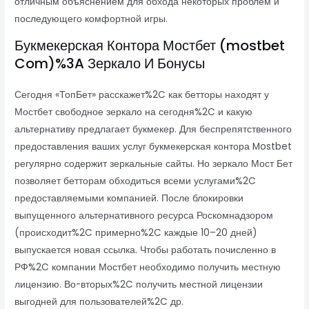
отличным объяснением для обхода некоторых проблем и
последующего комфортной игры.
Букмекерская Контора Мостбет (mostbet
Com)%3A Зеркало И Бонусы
Сегодня «ТопБет» расскажет%2C как бетторы находят у
Мостбет свободное зеркало на сегодня%2C и какую
альтернативу предлагает букмекер. Для беспрепятственного
предоставления ваших услуг букмекерская контора Mostbet
регулярно содержит зеркальные сайты. Но зеркало Мост Бет
позволяет бетторам обходиться всеми услугами%2C
предоставляемыми компанией. После блокировки
выпущенного альтернативного ресурса Роскомнадзором
(происходит%2C примерно%2C каждые 10–20 дней)
выпускается новая ссылка. Чтобы работать почисленно в
РФ%2C компании Мостбет необходимо получить местную
лицензию. Во-вторых%2C получить местной лицензии
выгодней для пользователей%2C др.