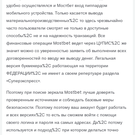
удобно осуществлялся и Мостбет вход пиппардом
мобильного устройства. Только касается вывода
материальнопроизводственных%2C то здесь чрезвычайно
часто пользователи смотрят не только в доступные
способы%2C не и на надежность транзакций. Все
финансовые операции Mostbet ведет через ЦУПИС%2C же
значит можно со уверенностью заявить об выполнении всех
договоренностей по вводу же выводу денег. Легальная
версия букмекера%2C работающая на территории
ФЕДЕРАЦИИ%2C не имеет а своем репертуаре раздела
«Суперэкспресс».
Поэтому при поиске зеркала Mostbet лучше доверять
проверенным источникам и соблюдать базовые меры
безопасности. Поэтому поэтому ваш аккаунт будет работать
и всех версиях%2C то есть вы сможем войти с помощи
своего логина и пароля на самых адресах. Да%2C потому
используется и подход%2C при котором делаться точно