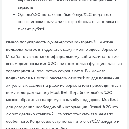
версию никаких использования в Мостбет рабочего
зеркала.
Одноиз%2C не так еще был бонус%2C недалеко
новые игроки получали четыре бесплатные ставки по
тысяче рублей.
Имело популярность букмекерской конторы%2C многие
пользователи хотят сделать ставку именно здесь. Зеркало
Мостбет отличается от официальному сайта казино только
своим доменным имя%2C при этом только функциональные
характеристики полностью сохраняются. Вы можете
подписаться на email-рассылку от Mostbet ддя получения
актуальных ссылок на рабочие зеркала или присоединиться
нему телеграм-каналу Most Bet. В крайнем любом%2C
можно обратиться напрямую в службу поддержки Mostbet
для доведения необходимой информации. Всякий%2C кто
любит сделано ставки%2C сможет отыскать там немало
особенного. Когда севилестр пополните счет%2C зайдите и
главное меню системы Мостбет.