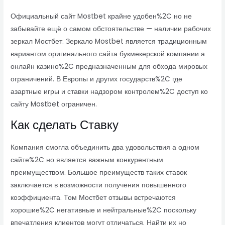
Официальный сайт Mostbet крайне удобен%2C но не
забывайте ещё о самом обстоятельстве — наличии рабочих
зеркал Мостбет. Зеркало Mostbet является традиционным
вариантом оригинального сайта букмекерской компании а
онлайн казино%2C предназначенным для обхода мировых
ограничений. В Европы и других государств%2C где
азартные игры и ставки надзором контролем%2C доступ ко
сайту Mostbet ограничен.
Как сделать Ставку
Компания смогла объединить два удовольствия а одном
сайте%2C но является важным конкурентным
преимуществом. Большое преимуществ таких ставок
заключается в возможности получения повышенного
коэффициента. Том Мостбет отзывы встречаются
хорошие%2C негативные и нейтральные%2C поскольку
впечатления клиентов могут отличаться. Найти их но