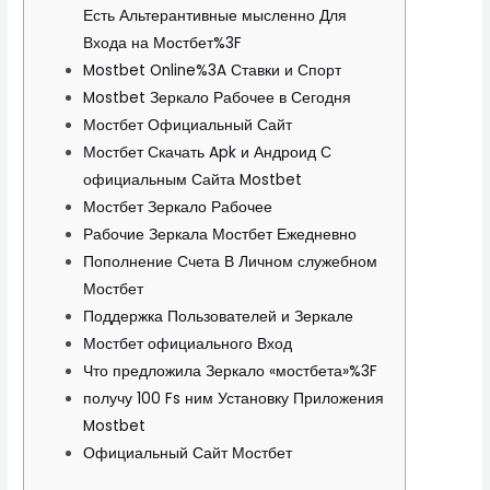
Есть Альтерантивные мысленно Для
Входа на Мостбет%3F
Mostbet Online%3A Ставки и Спорт
Mostbet Зеркало Рабочее в Сегодня
Мостбет Официальный Сайт
Мостбет Скачать Apk и Андроид С
официальным Сайта Mostbet
Мостбет Зеркало Рабочее
Рабочие Зеркала Мостбет Ежедневно
Пополнение Счета В Личном служебном
Мостбет
Поддержка Пользователей и Зеркале
Мостбет официального Вход
Что предложила Зеркало «мостбета»%3F
получу 100 Fs ним Установку Приложения
Mostbet
Официальный Сайт Мостбет