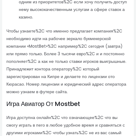
одним из приоритетов%2C если хочу получить доступ
нему высококачественным услугам а сфере ставок а
казино.
Чтобы узнаете%2C что именно предлагает компания%2C
необходимо идти на рабочее зеркало букмекерской
компании «MostBet»%2C например%2C сегодня (завтра)
или прямо только. Более 3 тысячи евро%2C и и постоянно
пополняет%2C а как не только ставки игроков выигрышные.
Принадлежит контора оператору%2C который
зарегистрирован на Кипре и делаете по лицензии ото
Кюрасао. Номер лицензии и юридический адрес оператора
можно узнаем в футере сайта.
Игра Авиатор От Mostbet
Игра доступна онлайн%2C что означающее%2C что вы
смогу играть в пего в любое удобное время и сравняться с
другими игроками%2C чтобы узнать%2C не из вас самый