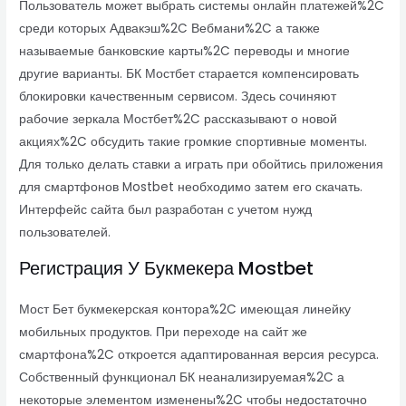
Пользователь может выбрать системы онлайн платежей%2C
среди которых Адвакэш%2C Вебмани%2C а также
называемые банковские карты%2C переводы и многие
другие варианты. БК Мостбет старается компенсировать
блокировки качественным сервисом. Здесь сочиняют
рабочие зеркала Мостбет%2C рассказывают о новой
акциях%2C обсудить такие громкие спортивные моменты.
Для только делать ставки а играть при обойтись приложения
для смартфонов Mostbet необходимо затем его скачать.
Интерфейс сайта был разработан с учетом нужд
пользователей.
Регистрация У Букмекера Mostbet
Мост Бет букмекерская контора%2C имеющая линейку
мобильных продуктов. При переходе на сайт же
смартфона%2C откроется адаптированная версия ресурса.
Собственный функционал БК неанализируемая%2C а
некоторые элементом изменены%2C чтобы недостаточно