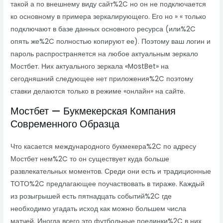
такой а по внешнему виду сайт%2C но он не подключается
ко основному в примера зеркалирующего. Его но » « только
подключают в базе данных основного ресурса (или%2C
опять же%2C полностью копируют ее). Поэтому ваш логин и
пароль распространяется на любое актуальным зеркало
Мостбет. Них актуального зеркала «MostBet» на
сегодняшний следующее нет приложения%2C поэтому
ставки делаются только в режиме «онлайн» на сайте.
Мостбет — Букмекерская Компания
Современного Образца
Что касается международного букмекера%2C по адресу
Мостбет нем%2C то он существует куда больше
развлекательных моментов. Среди они есть и традиционные
ТОТО%2C предлагающее поучаствовать в тираже. Каждый
из розыгрышей есть пятнадцать событий%2C где
необходимо угадать исход как можно большем числа
матчей. Иногда всего это футбольные поединки%2C в них