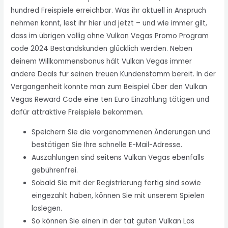
hundred Freispiele erreichbar. Was ihr aktuell in Anspruch
nehmen könnt, lest ihr hier und jetzt – und wie immer gilt,
dass im übrigen völlig ohne Vulkan Vegas Promo Program
code 2024 Bestandskunden glücklich werden. Neben
deinem Willkommensbonus hält Vulkan Vegas immer
andere Deals für seinen treuen Kundenstamm bereit. In der
Vergangenheit konnte man zum Beispiel über den Vulkan
Vegas Reward Code eine ten Euro Einzahlung tätigen und
dafür attraktive Freispiele bekommen.
Speichern Sie die vorgenommenen Änderungen und
bestätigen Sie Ihre schnelle E-Mail-Adresse.
Auszahlungen sind seitens Vulkan Vegas ebenfalls
gebührenfrei.
Sobald Sie mit der Registrierung fertig sind sowie
eingezahlt haben, können Sie mit unserem Spielen
loslegen.
So können Sie einen in der tat guten Vulkan Las