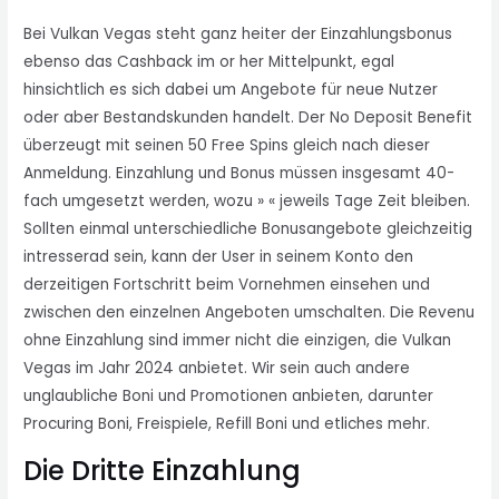
Bei Vulkan Vegas steht ganz heiter der Einzahlungsbonus
ebenso das Cashback im or her Mittelpunkt, egal
hinsichtlich es sich dabei um Angebote für neue Nutzer
oder aber Bestandskunden handelt. Der No Deposit Benefit
überzeugt mit seinen 50 Free Spins gleich nach dieser
Anmeldung. Einzahlung und Bonus müssen insgesamt 40-
fach umgesetzt werden, wozu » « jeweils Tage Zeit bleiben.
Sollten einmal unterschiedliche Bonusangebote gleichzeitig
intresserad sein, kann der User in seinem Konto den
derzeitigen Fortschritt beim Vornehmen einsehen und
zwischen den einzelnen Angeboten umschalten. Die Revenu
ohne Einzahlung sind immer nicht die einzigen, die Vulkan
Vegas im Jahr 2024 anbietet. Wir sein auch andere
unglaubliche Boni und Promotionen anbieten, darunter
Procuring Boni, Freispiele, Refill Boni und etliches mehr.
Die Dritte Einzahlung