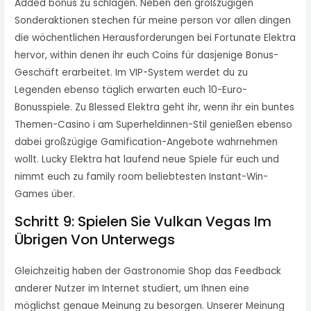
Added bonus zu schlagen. Neben den großzügigen
Sonderaktionen stechen für meine person vor allen dingen
die wöchentlichen Herausforderungen bei Fortunate Elektra
hervor, within denen ihr euch Coins für dasjenige Bonus-
Geschäft erarbeitet. Im VIP-System werdet du zu
Legenden ebenso täglich erwarten euch 10-Euro-
Bonusspiele. Zu Blessed Elektra geht ihr, wenn ihr ein buntes
Themen-Casino i am Superheldinnen-Stil genießen ebenso
dabei großzügige Gamification-Angebote wahrnehmen
wollt. Lucky Elektra hat laufend neue Spiele für euch und
nimmt euch zu family room beliebtesten Instant-Win-
Games über.
Schritt 9: Spielen Sie Vulkan Vegas Im
Übrigen Von Unterwegs
Gleichzeitig haben der Gastronomie Shop das Feedback
anderer Nutzer im Internet studiert, um Ihnen eine
möglichst genaue Meinung zu besorgen. Unserer Meinung