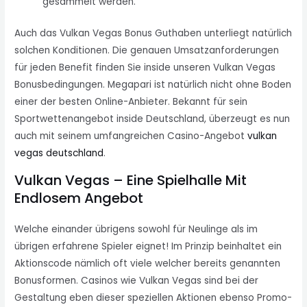
gesammelt werden.
Auch das Vulkan Vegas Bonus Guthaben unterliegt natürlich
solchen Konditionen. Die genauen Umsatzanforderungen
für jeden Benefit finden Sie inside unseren Vulkan Vegas
Bonusbedingungen. Megapari ist natürlich nicht ohne Boden
einer der besten Online-Anbieter. Bekannt für sein
Sportwettenangebot inside Deutschland, überzeugt es nun
auch mit seinem umfangreichen Casino-Angebot
vulkan
vegas deutschland
.
Vulkan Vegas – Eine Spielhalle Mit
Endlosem Angebot
Welche einander übrigens sowohl für Neulinge als im
übrigen erfahrene Spieler eignet! Im Prinzip beinhaltet ein
Aktionscode nämlich oft viele welcher bereits genannten
Bonusformen. Casinos wie Vulkan Vegas sind bei der
Gestaltung eben dieser speziellen Aktionen ebenso Promo-