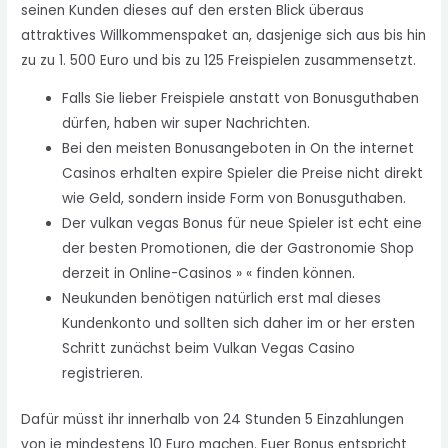
seinen Kunden dieses auf den ersten Blick überaus
attraktives Willkommenspaket an, dasjenige sich aus bis hin
zu zu 1. 500 Euro und bis zu 125 Freispielen zusammensetzt.
Falls Sie lieber Freispiele anstatt von Bonusguthaben
dürfen, haben wir super Nachrichten.
Bei den meisten Bonusangeboten in On the internet
Casinos erhalten expire Spieler die Preise nicht direkt
wie Geld, sondern inside Form von Bonusguthaben.
Der vulkan vegas Bonus für neue Spieler ist echt eine
der besten Promotionen, die der Gastronomie Shop
derzeit in Online-Casinos » « finden können.
Neukunden benötigen natürlich erst mal dieses
Kundenkonto und sollten sich daher im or her ersten
Schritt zunächst beim Vulkan Vegas Casino
registrieren.
Dafür müsst ihr innerhalb von 24 Stunden 5 Einzahlungen
von je mindestens 10 Euro machen. Euer Bonus entspricht