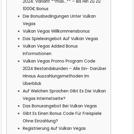
2024: Variant **max…** – Bis Hin Zu Zu
1000€ Bonus
Die Bonusbedingungen Unter Vulkan
Vegas
Vulkan Vegas Willkommensbonus
Das Spieleangebot Auf Vulkan Vegas
Vulkan Vegas Added Bonus
Informationen
Vulkan Vegas Promo Program Code
2024 Bestandskunden – Alle Ein- Darüber
Hinaus Auszahlungsmethoden Im
Überblick
Auf Welchen Sprachen Gibt Es Die Vulkan
Vegas Internetseite?
Das Bonusangebot Bei Vulkan Vegas
Gibt Es Einen Bonus Code Für Freispiele
Ohne Einzahlung?
Registrierung Auf Vulkan Vegas