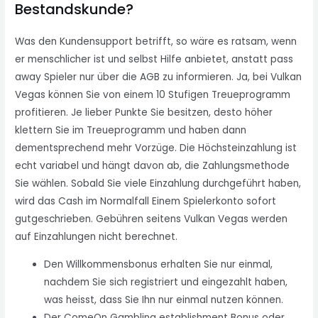
Bestandskunde?
Was den Kundensupport betrifft, so wäre es ratsam, wenn
er menschlicher ist und selbst Hilfe anbietet, anstatt pass
away Spieler nur über die AGB zu informieren. Ja, bei Vulkan
Vegas können Sie von einem 10 Stufigen Treueprogramm
profitieren. Je lieber Punkte Sie besitzen, desto höher
klettern Sie im Treueprogramm und haben dann
dementsprechend mehr Vorzüge. Die Höchsteinzahlung ist
echt variabel und hängt davon ab, die Zahlungsmethode
Sie wählen. Sobald Sie viele Einzahlung durchgeführt haben,
wird das Cash im Normalfall Einem Spielerkonto sofort
gutgeschrieben. Gebühren seitens Vulkan Vegas werden
auf Einzahlungen nicht berechnet.
Den Willkommensbonus erhalten Sie nur einmal,
nachdem Sie sich registriert und eingezahlt haben,
was heisst, dass Sie Ihn nur einmal nutzen können.
Der ComeOn Gambling establishment Bonus oder