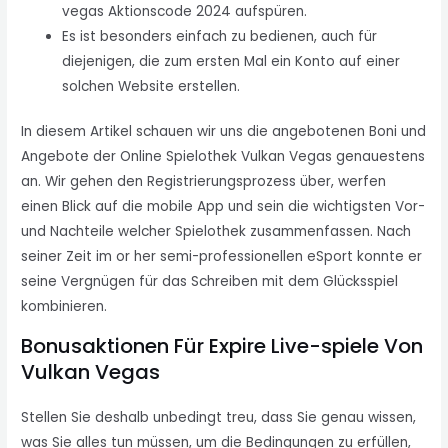
vegas Aktionscode 2024 aufspüren.
Es ist besonders einfach zu bedienen, auch für
diejenigen, die zum ersten Mal ein Konto auf einer
solchen Website erstellen.
In diesem Artikel schauen wir uns die angebotenen Boni und
Angebote der Online Spielothek Vulkan Vegas genauestens
an. Wir gehen den Registrierungsprozess über, werfen
einen Blick auf die mobile App und sein die wichtigsten Vor-
und Nachteile welcher Spielothek zusammenfassen. Nach
seiner Zeit im or her semi-professionellen eSport konnte er
seine Vergnügen für das Schreiben mit dem Glücksspiel
kombinieren.
Bonusaktionen Für Expire Live-spiele Von
Vulkan Vegas
Stellen Sie deshalb unbedingt treu, dass Sie genau wissen,
was Sie alles tun müssen, um die Bedingungen zu erfüllen,