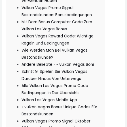
Verwenden Haben
Vulkan Vegas Promo Signal
Bestandskunden: Bonusbedingungen
Mit Dem Bonus Computer Code Zum
Vulkan Las Vegas Bonus
Vulkan Vegas Reward Code: Wichtige
Regeln Und Bedingungen
Wie Werden Man Bei Vulkan Vegas
Bestandskunde?
Andere Beliebte » « vulkan Vegas Boni
Schritt 9: Spielen Sie Vulkan Vegas
Darüber Hinaus Von Unterwegs
Alle Vulkan Las Vegas Promo Code
Bedingungen In Der Übersicht:
Vulkan Las Vegas Mobile App
« vulkan Vegas Bonus Unique Codes Für
Bestandskunden
Vulkan Vegas Promo Signal Oktober