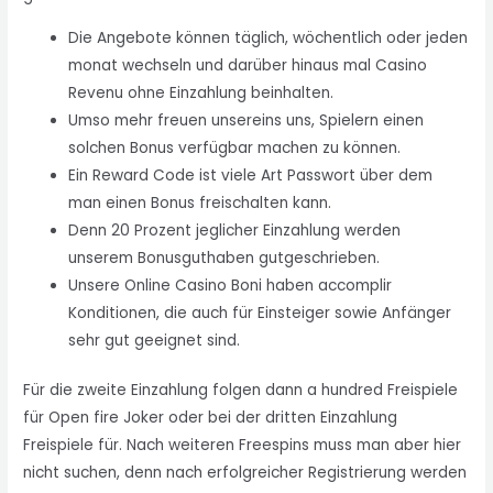
Die Angebote können täglich, wöchentlich oder jeden
monat wechseln und darüber hinaus mal Casino
Revenu ohne Einzahlung beinhalten.
Umso mehr freuen unsereins uns, Spielern einen
solchen Bonus verfügbar machen zu können.
Ein Reward Code ist viele Art Passwort über dem
man einen Bonus freischalten kann.
Denn 20 Prozent jeglicher Einzahlung werden
unserem Bonusguthaben gutgeschrieben.
Unsere Online Casino Boni haben accomplir
Konditionen, die auch für Einsteiger sowie Anfänger
sehr gut geeignet sind.
Für die zweite Einzahlung folgen dann a hundred Freispiele
für Open fire Joker oder bei der dritten Einzahlung
Freispiele für. Nach weiteren Freespins muss man aber hier
nicht suchen, denn nach erfolgreicher Registrierung werden