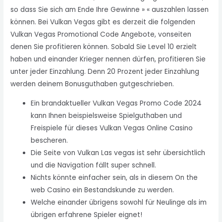
so dass Sie sich am Ende Ihre Gewinne » « auszahlen lassen
können. Bei Vulkan Vegas gibt es derzeit die folgenden
Vulkan Vegas Promotional Code Angebote, vonseiten
denen Sie profitieren können. Sobald Sie Level 10 erzielt
haben und einander Krieger nennen dürfen, profitieren Sie
unter jeder Einzahlung. Denn 20 Prozent jeder Einzahlung
werden deinem Bonusguthaben gutgeschrieben.
Ein brandaktueller Vulkan Vegas Promo Code 2024
kann Ihnen beispielsweise Spielguthaben und
Freispiele für dieses Vulkan Vegas Online Casino
bescheren.
Die Seite von Vulkan Las vegas ist sehr übersichtlich
und die Navigation fällt super schnell.
Nichts könnte einfacher sein, als in diesem On the
web Casino ein Bestandskunde zu werden.
Welche einander übrigens sowohl für Neulinge als im
übrigen erfahrene Spieler eignet!