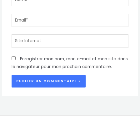
Email*
Site
Internet
Enregistrer mon nom, mon e-mail et mon site dans
le navigateur pour mon prochain commentaire.