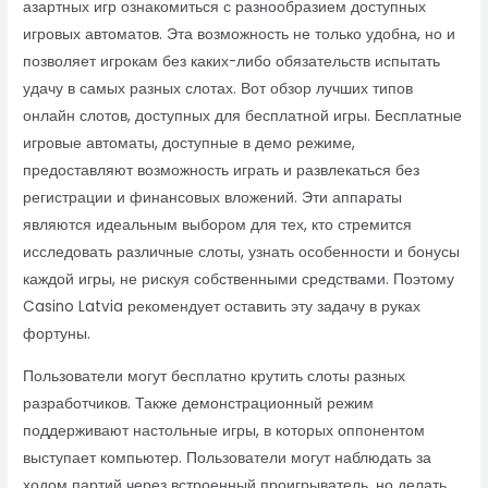
азартных игр ознакомиться с разнообразием доступных
игровых автоматов. Эта возможность не только удобна, но и
позволяет игрокам без каких-либо обязательств испытать
удачу в самых разных слотах. Вот обзор лучших типов
онлайн слотов, доступных для бесплатной игры. Бесплатные
игровые автоматы, доступные в демо режиме,
предоставляют возможность играть и развлекаться без
регистрации и финансовых вложений. Эти аппараты
являются идеальным выбором для тех, кто стремится
исследовать различные слоты, узнать особенности и бонусы
каждой игры, не рискуя собственными средствами. Поэтому
Casino Latvia рекомендует оставить эту задачу в руках
фортуны.
Пользователи могут бесплатно крутить слоты разных
разработчиков. Также демонстрационный режим
поддерживают настольные игры, в которых оппонентом
выступает компьютер. Пользователи могут наблюдать за
ходом партий через встроенный проигрыватель, но делать