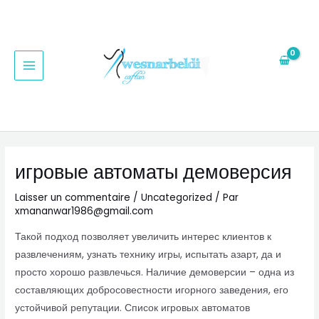
Aller
Navigation
MAIN
au
des
MENU
contenu
articles
игровые автоматы демоверсия
Laisser un commentaire
/
Uncategorized
/ Par
xmananwar1986@gmail.com
Такой подход позволяет увеличить интерес клиентов к
развлечениям, узнать технику игры, испытать азарт, да и
просто хорошо развлечься. Наличие демоверсии – одна из
составляющих добросовестности игорного заведения, его
устойчивой репутации. Список игровых автоматов