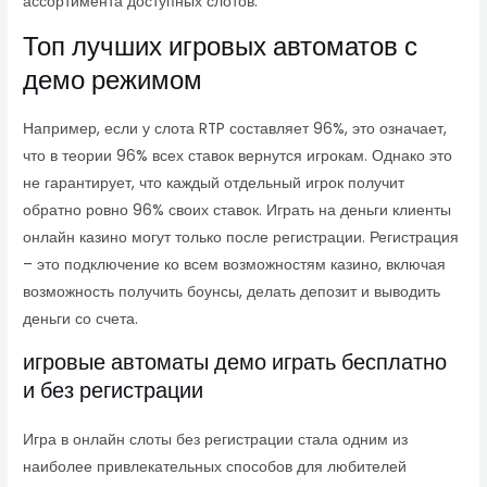
ассортимента доступных слотов.
Топ лучших игровых автоматов с
демо режимом
Например, если у слота RTP составляет 96%, это означает,
что в теории 96% всех ставок вернутся игрокам. Однако это
не гарантирует, что каждый отдельный игрок получит
обратно ровно 96% своих ставок. Играть на деньги клиенты
онлайн казино могут только после регистрации. Регистрация
– это подключение ко всем возможностям казино, включая
возможность получить боунсы, делать депозит и выводить
деньги со счета.
игровые автоматы демо играть бесплатно
и без регистрации
Игра в онлайн слоты без регистрации стала одним из
наиболее привлекательных способов для любителей