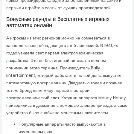
новых провайдеров. Следите за обновлениями на сайте и
первыми играйте в слоты от лучших производителей.
Бонусные раунды в бесплатных игровых
автоматах онлайн
А игрокам из этих регионов можно не сомневаться в
качестве казино обладающего этой лицензией. В 1940-х
годах увидела свет первая электромеханическая
разработка. Это не был игровой автомат в полном
понимании этого термина. Производитель Bally
Entertainment, который работает и по сей день, выпустил
пятикарточную покер-машину. Двадцатью годами позднее
тот же бренд явил миру первый в истории
электромеханический слот. Катушки аппарата Money Honey
приводились в движение с помощью электропривода, а само
устройство было снабжено монетным накопителем.
Популярные аппараты часто выпускаются в
измененном виде.