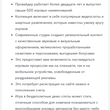
Провайдер работает более двадцати лет и выпустил
свыше 500 игровых наименований.
Коллекция включает в себя популярные видеослоты и
азартные развлечения, которые известны узкому кругу
игроков.
Современные студии создают увлекательный контент
с качественным звуковым и визуальным
оформлением, великолепно проработанными
сюжетами и персонажами, выгодными бонусами.
Это предоставит вам возможность наслаждаться
игровым процессом как на планшете, так и на
мобильном устройстве, освобожденным от
раздражающей рекламы.
Это потребует регистрации на сайте казино и
пополнения счета.
Игра в бездепозитные демо слоты может стать
отличным способом для новичков познакомиться с
многообразием игровых автоматов без какого-либо