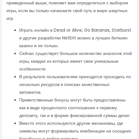
приведенный выше, поможет вам определиться с выбором
игры, если вы только начинаете свой путь в мире азартных
игр.
Играть онлайн в Dead or Alive, Go Bananas, Starburst
и другие разработки NetEnt можно в лучших биткоин
казино и не только..
Сейчас существует большое количество аналогов этой
игры, каждая из которых имеет свои уникальные
особенности.
В результате пользователям приходится проходить по
несколько ресурсов в поисках качественных
автоматов.
Приветственные бонусы могут быть предоставлены
как в виде процентного соотношения к первому
депозиту, так и в форме фиксированной суммы денег.
Вместо этого используются другие механизмы, где
символы могут формировать комбинации на соседних
барабанах в любом порядке.