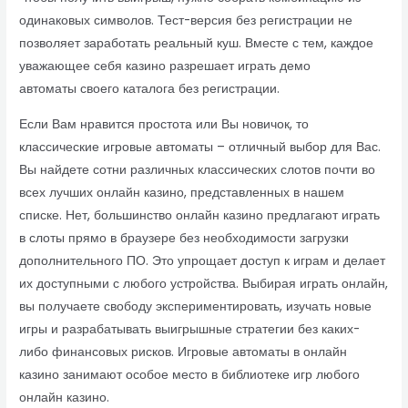
одинаковых символов. Тест-версия без регистрации не
позволяет заработать реальный куш. Вместе с тем, каждое
уважающее себя казино разрешает играть демо
автоматы своего каталога без регистрации.
Если Вам нравится простота или Вы новичок, то
классические игровые автоматы – отличный выбор для Вас.
Вы найдете сотни различных классических слотов почти во
всех лучших онлайн казино, представленных в нашем
списке. Нет, большинство онлайн казино предлагают играть
в слоты прямо в браузере без необходимости загрузки
дополнительного ПО. Это упрощает доступ к играм и делает
их доступными с любого устройства. Выбирая играть онлайн,
вы получаете свободу экспериментировать, изучать новые
игры и разрабатывать выигрышные стратегии без каких-
либо финансовых рисков. Игровые автоматы в онлайн
казино занимают особое место в библиотеке игр любого
онлайн казино.