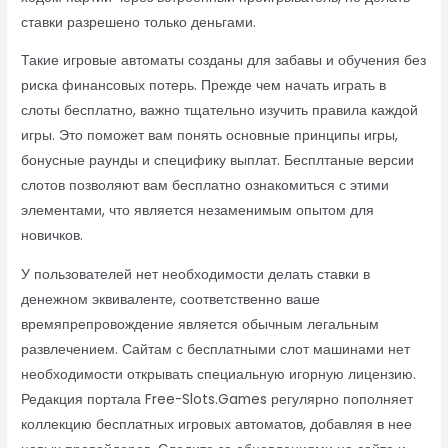
ставки разрешено только деньгами.
Такие игровые автоматы созданы для забавы и обучения без
риска финансовых потерь. Прежде чем начать играть в
слоты бесплатно, важно тщательно изучить правила каждой
игры. Это поможет вам понять основные принципы игры,
бонусные раунды и специфику выплат. Бесплтаные версии
слотов позволяют вам бесплатно ознакомиться с этими
элементами, что является незаменимым опытом для
новичков.
У пользователей нет необходимости делать ставки в
денежном эквиваленте, соответственно ваше
времяпрепровождение является обычным легальным
развлечением. Сайтам с бесплатными слот машинами нет
необходимости открывать специальную игорную лицензию.
Редакция портала Free-Slots.Games регулярно пополняет
коллекцию бесплатных игровых автоматов, добавляя в нее