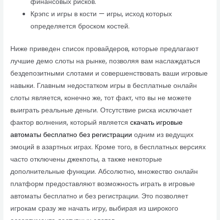
финансовых рисков.
Крэпс и игры в кости — игры, исход которых
определяется броском костей.
Ниже приведен список провайдеров, которые предлагают
лучшие демо слоты на рынке, позволяя вам наслаждаться
бездепозитными слотами и совершенствовать ваши игровые
навыки. Главным недостатком игры в бесплатные онлайн
слоты является, конечно же, тот факт, что вы не можете
выиграть реальные деньги. Отсутствие риска исключает
фактор волнения, который является
скачать игровые
автоматы бесплатно без регистрации
одним из ведущих
эмоций в азартных играх. Кроме того, в бесплатных версиях
часто отключены джекпоты, а также некоторые
дополнительные функции. Абсолютно, множество онлайн
платформ предоставляют возможность играть в игровые
автоматы бесплатно и без регистрации. Это позволяет
игрокам сразу же начать игру, выбирая из широкого