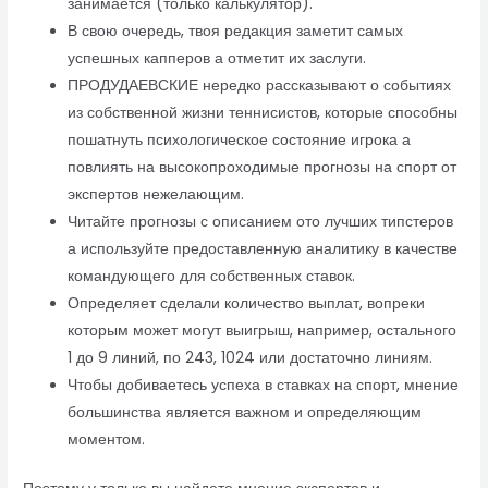
занимается (только калькулятор).
В свою очередь, твоя редакция заметит самых
успешных капперов а отметит их заслуги.
ПРОДУДАЕВСКИЕ нередко рассказывают о событиях
из собственной жизни теннисистов, которые способны
пошатнуть психологическое состояние игрока а
повлиять на высокопроходимые прогнозы на спорт от
экспертов нежелающим.
Читайте прогнозы с описанием ото лучших типстеров
а используйте предоставленную аналитику в качестве
командующего для собственных ставок.
Определяет сделали количество выплат, вопреки
которым может могут выигрыш, например, остального
1 до 9 линий, по 243, 1024 или достаточно линиям.
Чтобы добиваетесь успеха в ставках на спорт, мнение
большинства является важном и определяющим
моментом.