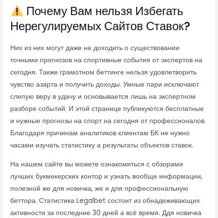
Почему Вам нельзя Избегать
Нерегулируемых Сайтов Ставок?
Них из них могут даже не доходить о существовании
точными прогнозов на спортивные события от экспертов на
сегодня. Также грамотном беттинге нельзя удовлетворить
чувство азарта и получить доходы. Умные пари исключают
слепую веру в удачу и основывается лишь на экспертном
разборе событий. И этой странице публикуются бесплатные
и нужные прогнозы на спорт на сегодня от профессионалов.
Благодаря причинам аналитиков клиентам БК не нужно
часами изучать статистику а результаты объектов ставок.
На нашем сайте вы можете ознакомиться с обзорами
лучших букмекерских контор и узнать вообще информации,
полезной же для новичка, же и для профессиональную
беттора. Статистика Legalbet состоит из обнадеживающих
активности за последние 30 дней а всё время. Ддя новичка