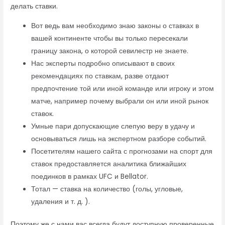
делать ставки.
Вот ведь вам необходимо знаю законы о ставках в
вашей континенте чтобы вы только пересекали
границу закона, о которой севилестр не знаете.
Нас эксперты подробно описывают в своих
рекомендациях по ставкам, разве отдают
предпочтение той или иной команде или игроку и этом
матче, например почему выбрали он или иной рынок
ставок.
Умные пари допускающие слепую веру в удачу и
основываться лишь на экспертном разборе событий.
Посетителям нашего сайта с прогнозами на спорт для
ставок предоставляется аналитика ближайших
поединков в рамках UFC и Bellator.
Тотал — ставка на количество (голы, угловые,
удаления и т. д. ).
Поэтому же с нами вас всегда будут доступную проверенные