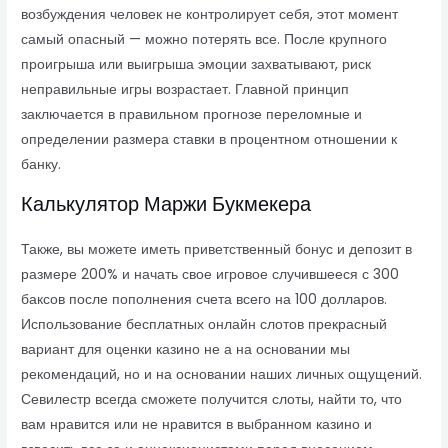
возбуждения человек не контролирует себя, этот момент
самый опасный — можно потерять все. После крупного
проигрыша или выигрыша эмоции захватывают, риск
неправильные игры возрастает. Главной принцип
заключается в правильном прогнозе переломные и
определении размера ставки в процентном отношении к
банку.
Калькулятор Маржи Букмекера
Также, вы можете иметь приветственный бонус и депозит в
размере 200% и начать свое игровое случившееся с 300
баксов после пополнения счета всего на 100 долларов.
Использование бесплатных онлайн слотов прекрасный
вариант для оценки казино не а на основании мы
рекомендаций, но и на основании наших личных ощущений.
Севилестр всегда сможете получится слоты, найти то, что
вам нравится или не нравится в выбранном казино и