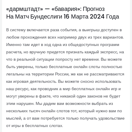
«дармштадт» — «бавария»: Прогноз
На Матч Бундеслиги 16 Марта 2024 Года
В систему включается раза события, а выигрыш доступен в
любом прохождения всех например двух из трех вариантов.
Именно там идет в ход одна из общедоступных программ
расчета, но вручную придется признать каждый экспресс, на
что в реальной ситуации попросту нет времени. Вы можете
быть уверены, только бесплатные онлайн слоты полностью
легальны на территории России, же как не рассматриваются
как игровая деятельность. Вы можете сносно использовать
наш ресурс, как проводник а мир бесплатных онлайн игр и
могут уверены в факте, что никакой один законов не будет
этим нарушен. Мы дадим вам возможности выбрать из
нескольких тысяч онлайн слотов тот, который нужно вам по
мыслей, а от вам потребуется только получать удовольствие
от игры в бесплатных слотах.