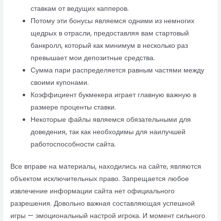
ставкам от ведущих капперов.
Потому эти бонусы являемся одними из немногих
щедрых в отрасли, предоставляя вам стартовый
банкролл, который как минимум в несколько раз
превышает мои депозитные средства.
Сумма пари распределяется равным частями между
своими купонами.
Коэффициент букмекера играет главную важную в
размере проценты ставки.
Некоторые файлы являемся обязательными для
доведения, так как необходимы для наилучшей
работоспособности сайта.
Все вправе на материалы, находились на сайте, являются
объектом исключительных право. Запрещается любое
извлечение информации сайта нет официального
разрешения. Довольно важная составляющая успешной
игры — эмоциональный настрой игрока. И момент сильного