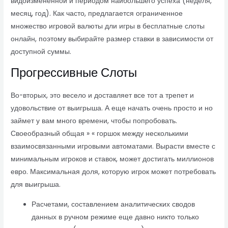
видоизмененной и периодом наибольшего успеха (неделя,
месяц, год). Как часто, предлагается ограниченное
множество игровой валюты дли игры в бесплатные слоты
онлайн, поэтому выбирайте размер ставки в зависимости от
доступной суммы.
Прогрессивные Слоты
Во-вторых, это весело и доставляет все тот а трепет и
удовольствие от выигрыша. А еще начать очень просто и но
займет у вам много времени, чтобы попробовать.
Своеобразный общая » « горшок между несколькими
взаимосвязанными игровыми автоматами. Вырасти вместе с
минимальным игроков и ставок, может достигать миллионов
евро. Максимальная доля, которую игрок может потребовать
для выигрыша.
Расчетами, составлением аналитических сводов
данных в ручном режиме еще давно никто только