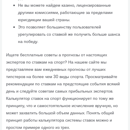
Не вы можете найдем казино, лицензированные
другими комиссиями, работающие за пределами
юрисдикции вашей страны.
Это позволяет большинству пользователей
урегулировать со ставкой же получить больше шанса
на победу.
Ищете бесплатные советы а прогнозы от настоящих
экспертов по ставкам на спорт? На нашем сайте мы
представляем вам ежедневных прогнозы от лучших
типстеров на более чем 30 виды спорта. Просматривайте
рекомендации по ставкам на предстоящие события всякий
день и следуйте советам самых прибыльных экспертов.
Калькулятор ставок на спорт функционирует по тому же
принципу, что и самостоятельное исчисление вручную, но
может захватить большой объем данных. Понять общий
принцип работы калькулятора системы ставок можно и
простом примере одного из трех.