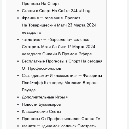
Прогнозы На Спорт
Ставки в Спорт На Сайте 24betting
Франция — германия: Прогноз
На Товарищеский Матч 23 Марта 2024
незадолго
«атлетико» — «барселона»: соленск
Смотреть Матч Ла Лиги 17 Марта 2024
незадолго Онлайн В Прямом Эфире
Бесплатные Прогнозы в Спорт На сегодня
От Профессионалов
Ска, «динамо» И «локомотив» — Фавориты
Плей-офф Кхл перед Матчами Второго
Раунда
Дополнительные Игры »
Новости Букмекеров
Классические Слоты
Прогнозы От Профессионалов Ставка Tv
«зенит» — «динамо»: соленск Смотреть