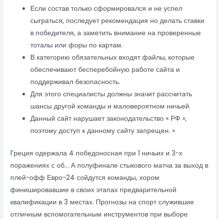
Если состав только сформировался и не успел
сыграться, последует рекомендация но делать ставки
в победителя, а заметить внимание на проверенные
тоталы или форы по картам.
В категорию обязательных входят файлы, которые
обеспечивают бесперебойную работе сайта и
поддерживал безопасность.
Для этого специалисты должны значит рассчитать
шансы другой команды и маловероятном ничьей.
Данный сайт нарушает законодательство « РФ »,
поэтому доступ к данному сайту запрещен. »
Греция одержала 4 победоносная при 1 ничьих и 3-х
поражениях с об… А полуфинале стыкового матча за выход в
плей-офф Евро-24 сойдутся команды, хором
финишировавшие в своих этапах предварительной
квалификации в 3 местах. Прогнозы на спорт служившие
отличным вспомогательным инструментов при выборе