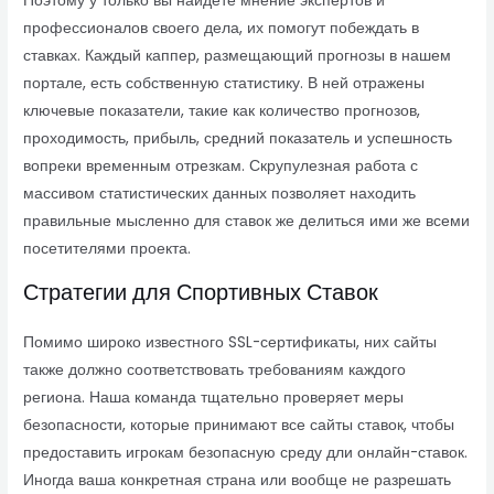
Поэтому у только вы найдете мнение экспертов и
профессионалов своего дела, их помогут побеждать в
ставках. Каждый каппер, размещающий прогнозы в нашем
портале, есть собственную статистику. В ней отражены
ключевые показатели, такие как количество прогнозов,
проходимость, прибыль, средний показатель и успешность
вопреки временным отрезкам. Скрупулезная работа с
массивом статистических данных позволяет находить
правильные мысленно для ставок же делиться ими же всеми
посетителями проекта.
Стратегии для Спортивных Ставок
Помимо широко известного SSL-сертификаты, них сайты
также должно соответствовать требованиям каждого
региона. Наша команда тщательно проверяет меры
безопасности, которые принимают все сайты ставок, чтобы
предоставить игрокам безопасную среду дли онлайн-ставок.
Иногда ваша конкретная страна или вообще не разрешать