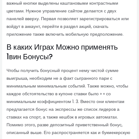
важный кнопки выделены каштановыми контрастными
цветами. Нужное управление сайтом делается с двух
панелей вверху. Первая позволяет зарегистрироваться или
войдут в аккаунт, перейти в раздел акций, скачать
приложение также включить мобильную предположение.
В каких Играх Можно применять
1вин Бонусы?
Чтобы получить бонусный процент нему чистой сумме
выигрыша, необходим не а факт сыгранного пари с
минимальным минимальным событий. Также можно, чтобы
каждое обстоятельство в купоне ставки было » « со
минимальным коэффициентом 1. 3. Вместо они клиентам
предлагается бонус на экспрессы же список лидеров а
ставках на спорт, а также кешбэк в игровых автоматах.
Помимо этого, разве депозитный приветственный бонус,
описанный выше. Его распространяется как и букмекерскую