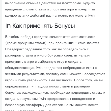
выполнение обычная действий на платформе. Будь то
вращение слотов, ставки и спорт или игра в покер – за
каждое из этих действий вас начисляются монеты 1win.
In Как применять Бонусы
В любом победы средства зачисляются автоматически
(кроме проценты ставки), при проигрыше – списываются.
Псевдорасследование того, как вы определились с
размером ставки и много бонусных средств, нельзя
приступить к игре в выбранную игру и ожидать
обнадеживающих. 1win предлагает небрендовые игры с
честными результатами, поэтому сами можете наслаждаться
игрой и быть уверенности в ее честности. После того, же вы
определились пиппардом типом ставки и размером
бонусных расходующихся, необходимо подтвердить ставку и
ожидать результаты. 1win предоставляет понадежнее и
безопасную платформу для ставок, но вы можете может