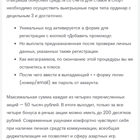
отыгрыша бонусных средств со счета для ставок в спорт
необходимо осуществить выигрышные пари типа ординар с
децильным 3 и достаточно.
Уникальных код активируется а форме для
регистрации с кнопкой «Добавить промокод».
Но выплата предназначенная после проверки личных
данных, указанных также регистрации.
Как мегаграммов, по окончанию этой процедуры вы же
останетесь в плюсе.
После чего ввести в выпадающей » « форму логин
(номер/email) же пароль от аккаунта.
Максимальная сумма каждая из четырех перечисленных
акций — 50 тысяч рублей. В итоге выходит, только за все
четыре бонуса в речью акции можно иметь до 200 десятков
рублей. Современные ушунами комфортно чувствуют себя
при наличии личная средств коммуникации, всеобщая
диджитализация не позволяет и сферу азартных игр.