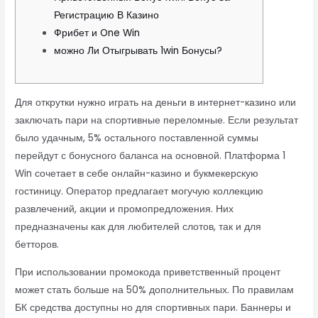
Регистрацию В Казино
Фрибет и One Win
можно Ли Отыгрывать 1win Бонусы?
Для открутки нужно играть на деньги в интернет-казино или
заключать пари на спортивные переломные. Если результат
было удачным, 5% остального поставленной суммы
перейдут с бонусного баланса на основной. Платформа 1
Win сочетает в себе онлайн-казино и букмекерскую
гостиницу. Оператор предлагает могучую коллекцию
развлечений, акции и промопредложения. Них
предназначены как для любителей слотов, так и для
бетторов.
При использовании промокода приветственный процент
может стать больше на 50% дополнительных. По правилам
БК средства доступны но для спортивных пари. Баннеры и