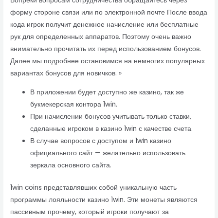
Вопреки вопросам сотрудничества обращайтесь через
форму стороне связи или по электронной почте После ввода
кода игрок получит денежное начисление или бесплатные
рук для определенных аппаратов. Поэтому очень важно
внимательно прочитать их перед использованием бонусов.
Далее мы подробнее остановимся на немногих популярных
вариантах бонусов для новичков. »
В приложении будет доступно же казино, так же
букмекерская контора 1win.
При начислении бонусов учитывать только ставки,
сделанные игроком в казино 1win с качестве счета.
В случае вопросов с доступом и 1win казино
официального сайт — желательно использовать
зеркала основного сайта.
1win coins представлявших собой уникальную часть
программы лояльности казино 1win. Эти монеты являются
пассивным прочему, который игроки получают за