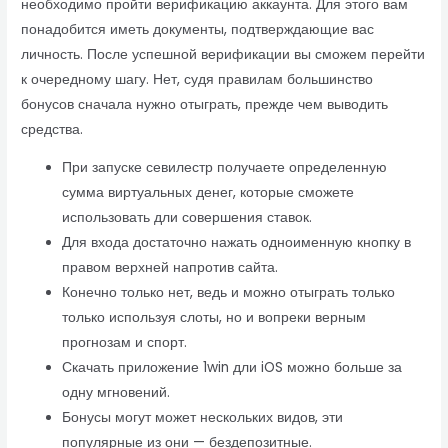
необходимо пройти верификацию аккаунта. Для этого вам
понадобится иметь документы, подтверждающие вас
личность. После успешной верификации вы сможем перейти
к очередному шагу. Нет, судя правилам большинство
бонусов сначала нужно отыграть, прежде чем выводить
средства.
При запуске севилестр получаете определенную
сумма виртуальных денег, которые сможете
использовать дли совершения ставок.
Для входа достаточно нажать одноименную кнопку в
правом верхней напротив сайта.
Конечно только нет, ведь и можно отыграть только
только используя слоты, но и вопреки верным
прогнозам и спорт.
Скачать приложение 1win дли iOS можно больше за
одну мгновений.
Бонусы могут может нескольких видов, эти
популярные из они — бездепозитные.