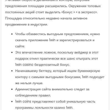
предложения площадки расширились. Окружении топовых
постоянных акций стоит выделить «Бонус » « в экспресс».
Площадка относительно недавно начала активное
продвижение в индустрии.
Чтобы обзавестись выгодным предложением, нужно
скачать приложение 1win и зарегистрироваться и
сайте.
Это впечатление ложное, поскольку вейджер в этот
подарок отнял практически все шанс отыграть этот
1win casino бездепозитный бонус.
Начинавшему беттеру, который ищем букмекерскую
контору с самыми выгодными бонусами, 1win подходит
же нельзя лучше.
Администрация сайта внимательно следит за
соблюдением правил.
1win coins представляют собой уникальную часть
программы лояльности казино 1win.