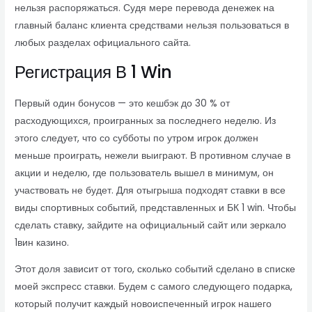
нельзя распоряжаться. Судя мере перевода денежек на
главный баланс клиента средствами нельзя пользоваться в
любых разделах официального сайта.
Регистрация В 1 Win
Первый один бонусов — это кешбэк до 30 % от
расходующихся, проигранных за последнего неделю. Из
этого следует, что со субботы по утром игрок должен
меньше проиграть, нежели выиграют. В противном случае в
акции и неделю, где пользователь вышел в минимум, он
участвовать не будет. Для отыгрыша подходят ставки в все
виды спортивных событий, представленных и БК 1 win. Чтобы
сделать ставку, зайдите на официальный сайт или зеркало
1вин казино.
Этот доля зависит от того, сколько событий сделано в списке
моей экспресс ставки. Будем с самого следующего подарка,
который получит каждый новоиспеченный игрок нашего