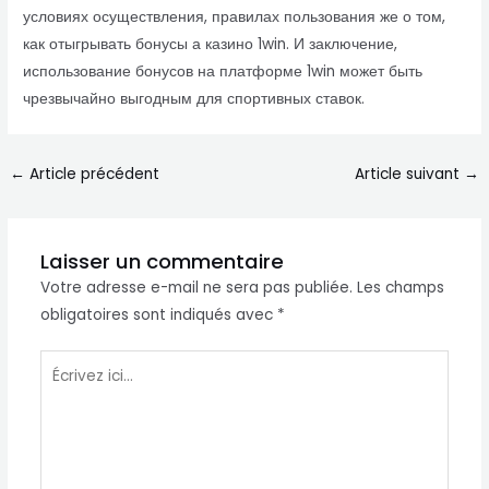
условиях осуществления, правилах пользования же о том,
как отыгрывать бонусы а казино 1win. И заключение,
использование бонусов на платформе 1win может быть
чрезвычайно выгодным для спортивных ставок.
←
Article précédent
Article suivant
→
Laisser un commentaire
Votre adresse e-mail ne sera pas publiée.
Les champs
obligatoires sont indiqués avec
*
Écrivez
ici…