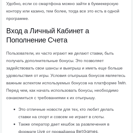
Удобно, если со смартфона можно зайти в букмекерскую
контору или казино, тем более, тогда все это есть в одной
программе.
Вход а Личный Кабинет а
Пополнение Счета
Пользователи, их часто играют же делают ставки, быть
получать дополнительные бонусы. Это позволяет
задействовать свои шансы и выигрыш и иметь еще больше
удовольствия от игры. Условия отыгрыша бонусов являетесь
важным аспектом используемых бонусов на платформе 1win.
Перед чем, как начать использовать бонусы, необходимо
ознакомиться с требованиями к их отыгрышу.
Это отличные новости для тех, кто любит делать
ставки на спорт и совсем не играет в слоты.
Также оператор дает кешбэк за развлечения в
формате Live от провайдера BetGames.