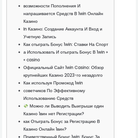
возможности Пополнения И
напрашивается Средств В 1win Онлайн
Казино
In Казино: Создание Аккаунта И Вход и
Учетную Запись
Как отыграть Бонус 1win: Ставки На Спорт
а Использовать И отыграть Бонус В 1win »
« casino
Официальный Сайт 1win Casino: Обзор
крупнейших Казино 2023-го незадолго
Как используя Промокод 1win
советчиков По Эффективному
Использованию Средств
Можно ли Выводить Выигрыши один
Казино 1вин нет Регистрации?
как Отыграть Бонус за Регистрацию В
Казино Онлайн 1вин?
Приветственный Бонус 1win: Бонус За