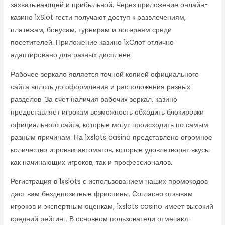
захватывающей и прибыльной. Через приложение онлайн-
казино 1xSlot гости получают доступ к развлечениям,
платежам, бонусам, турнирам и лотереям среди
посетителей. Приложение казино 1xСлот отлично
адаптировано для разных дисплеев.
Рабочее зеркало является точной копией официального
сайта вплоть до оформления и расположения разных
разделов. За счет наличия рабочих зеркал, казино
предоставляет игрокам возможность обходить блокировки
официального сайта, которые могут происходить по самым
разным причинам. На 1xslots casino представлено огромное
количество игровых автоматов, которые удовлетворят вкусы
как начинающих игроков, так и профессионалов.
Регистрация в 1xslots с использованием наших промокодов
даст вам бездепозитные фриспины. Согласно отзывам
игроков и экспертным оценкам, 1xslots casino имеет высокий
средний рейтинг. В основном пользователи отмечают