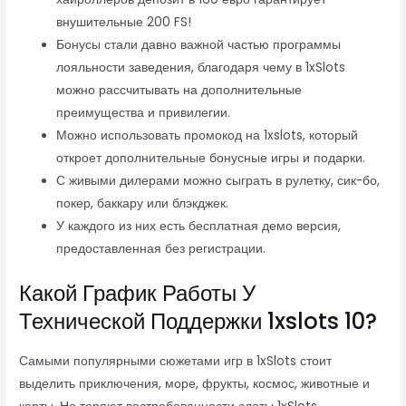
внушительные 200 FS!
Бонусы стали давно важной частью программы
лояльности заведения, благодаря чему в 1xSlots
можно рассчитывать на дополнительные
преимущества и привилегии.
Можно использовать промокод на 1xslots, который
откроет дополнительные бонусные игры и подарки.
С живыми дилерами можно сыграть в рулетку, сик-бо,
покер, баккару или блэкджек.
У каждого из них есть бесплатная демо версия,
предоставленная без регистрации.
Какой График Работы У
Технической Поддержки 1xslots 10?
Самыми популярными сюжетами игр в 1xSlots стоит
выделить приключения, море, фрукты, космос, животные и