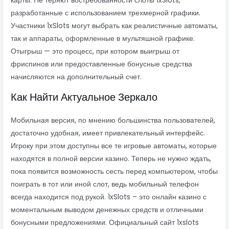
карты. Не теряют востребованности слоты 1xSlots,
разработанные с использованием трехмерной графики.
Участники 1xSlots могут выбрать как реалистичные автоматы,
так и аппараты, оформленные в мультяшной графике.
Отыгрыш — это процесс, при котором выигрыш от
фриспинов или предоставленные бонусные средства
начисляются на дополнительный счет.
Как Найти Актуальное Зеркало
Мобильная версия, по мнению большинства пользователей,
достаточно удобная, имеет привлекательный интерфейс.
Игроку при этом доступны все те игровые автоматы, которые
находятся в полной версии казино. Теперь не нужно ждать,
пока появится возможность сесть перед компьютером, чтобы
поиграть в тот или иной слот, ведь мобильный телефон
всегда находится под рукой. 1xSlots – это онлайн казино с
моментальным выводом денежных средств и отличными
бонусными предложениями. Официальный сайт 1xslots