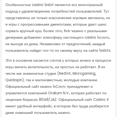
Особенностью casino 1xslot является его многогранный
подход к удовлетворению потребностей пользователей. Тут
представлены не только классические игровые автоматы, но
и игры с прогрессивными джекпотами, которые дают шанс
сорвать крупный куш. Более того, live-казино с реальными
дилерами добавляет атмосферу настоящего casino 1хслотс,
не выходя из дома. Независимо от предпочтений, каждый
пользователь найдет что-то по своему вкусу на сайте 1xslots.
Это в основном касается слотов у которых можно в процессе
игры менять волатильность, на простых не работает. В их
числе как знаменитые студии (NetEnt, Microgaming,
Quickspin), так и малоизвестные, молодые компании.
Официальный сайт казино 1хСлотс принадлежит и
управляется компанией Orakum N.V., которая работает по
лицензии Кюрасао 8048/JAZ. Официальный сайт Casino X
имеет удобный интерфейс, в котором без труда разберется
даже новенький пользователь казино.