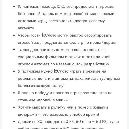
Клиентская помощь 1x Слотс предоставят игрокам
безопасный адрес, поможет разобраться со всеми
деталями игры, восстановить доступ к своему
аккаунту.
Чтобы гости 1хСлотс могли быстро отсортировать
игровой зал, предлагается фильтр по провайдерам.
Также дополнительно можно воспользоваться
специальным фильтром и отыскать тот или иной
игровой автомат по названию или разработчику.
Участникам нужно 1xСлотс играть в режиме на
реальные деньги в автоматы, накапливать турнирные
баллы за каждую ставку.
Шанс на победу и правила игры размещаются на
странице игровой машины.
Хотите сыграть в рулетку или в покер с живыми
дилерами — это возможно в любое время!
Депозит в 30 евро дает 20 FS, 80 евро – 80 FS, а для
хайроллеров депозит в 160 евро гарантирует