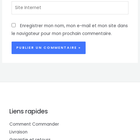
Site
Internet
Enregistrer mon nom, mon e-mail et mon site dans
le navigateur pour mon prochain commentaire.
Liens rapides
Comment Commander
Livraison
Garantie et retours