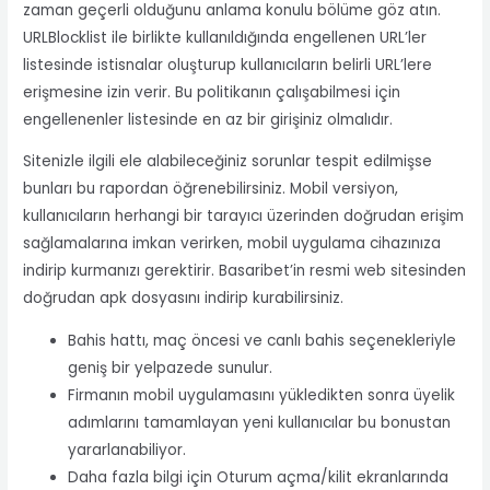
zaman geçerli olduğunu anlama konulu bölüme göz atın.
URLBlocklist ile birlikte kullanıldığında engellenen URL’ler
listesinde istisnalar oluşturup kullanıcıların belirli URL’lere
erişmesine izin verir. Bu politikanın çalışabilmesi için
engellenenler listesinde en az bir girişiniz olmalıdır.
Sitenizle ilgili ele alabileceğiniz sorunlar tespit edilmişse
bunları bu rapordan öğrenebilirsiniz. Mobil versiyon,
kullanıcıların herhangi bir tarayıcı üzerinden doğrudan erişim
sağlamalarına imkan verirken, mobil uygulama cihazınıza
indirip kurmanızı gerektirir. Basaribet’in resmi web sitesinden
doğrudan apk dosyasını indirip kurabilirsiniz.
Bahis hattı, maç öncesi ve canlı bahis seçenekleriyle
geniş bir yelpazede sunulur.
Firmanın mobil uygulamasını yükledikten sonra üyelik
adımlarını tamamlayan yeni kullanıcılar bu bonustan
yararlanabiliyor.
Daha fazla bilgi için Oturum açma/kilit ekranlarında