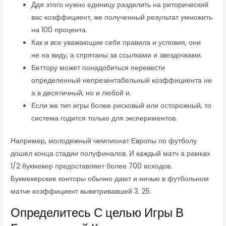
Ддя этого нужно единицу разделить на риторический
вас коэффициент, же полученный результат умножить
на 100 процента.
Как и все уважающие себя правила и условия, они
не на виду, а спрятаны за ссылками и звездочками.
Беттору может понадобиться перевести
определенный непрезентабельный коэффициента не
а в десятичный, но и любой и.
Если же тип игры более рисковый или осторожный, то
система годится только для экспериментов.
Например, молодежный чемпионат Европы по футболу
дошел конца стадии полуфиналов. И каждый матч а рамках
1/2 букмекер предоставляет более 700 исходов.
Букмекерские конторы обычно дают и ничью в футбольном
матче коэффициент выветривавшей 3. 25.
Определитесь С целью Игры В