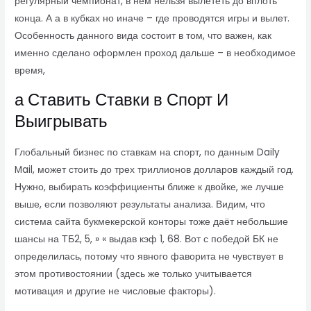
регулярный чемпионат, в нем нельзя вылететь до вплоть
конца. А а в кубках но иначе – где проводятся игры и вылет.
Особенность данного вида состоит в том, что важен, как
именно сделано оформлен проход дальше – в необходимое
время,
а Ставить Ставки в Спорт И
Выигрывать
Глобальный бизнес по ставкам на спорт, по данным Daily
Mail, может стоить до трех триллионов долларов каждый год.
Нужно, выбирать коэффициенты ближе к двойке, же лучше
выше, если позволяют результаты анализа. Видим, что
система сайта букмекерской конторы тоже даёт небольшие
шансы на ТБ2, 5, » « выдав кэф 1, 68. Вот с победой БК не
определилась, потому что явного фаворита не чувствует в
этом противостоянии (здесь же только учитывается
мотивация и другие не числовые факторы).