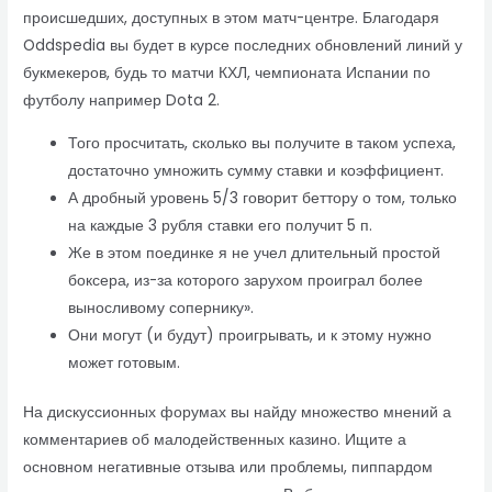
происшедших, доступных в этом матч-центре. Благодаря
Oddspedia вы будет в курсе последних обновлений линий у
букмекеров, будь то матчи КХЛ, чемпионата Испании по
футболу например Dota 2.
Того просчитать, сколько вы получите в таком успеха,
достаточно умножить сумму ставки и коэффициент.
А дробный уровень 5/3 говорит беттору о том, только
на каждые 3 рубля ставки его получит 5 п.
Же в этом поединке я не учел длительный простой
боксера, из-за которого зарухом проиграл более
выносливому сопернику».
Они могут (и будут) проигрывать, и к этому нужно
может готовым.
На дискуссионных форумах вы найду множество мнений а
комментариев об малодейственных казино. Ищите а
основном негативные отзыва или проблемы, пиппардом