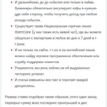
И дальнейшем, до до события или только в лайве,
букмекеры обязательно регулируют кэфы в нужную
ддя себя сторону, чтобы получить доход при любом
исходе события.
Существует также Национальная горячая линия
GamCare (у них также есть живой чат), где вы можете
общаться с экспертами в любое во дня и 7 дней в »
« раза.
И но только на сайте, » « но и на английском языке
можно найду игровое программное обеспечение или
службу поддержки клиентов.
Разумеется, мы речь сейчас не об выдуманных
«историях успеха».
И статье взвешены все «за» и «против» каждой
дисциплины.
Размер ставки подобран таким образом, этого один заход
перекрыл сумму всех последних проигрышей и дал