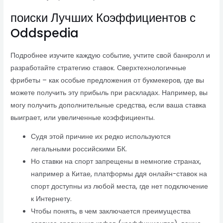
поиски Лучших Коэффициентов с
Oddspedia
Подробнее изучите каждую событие, учтите свой банкролл и
разработайте стратегию ставок. Сверхтехнологичные
фрибеты – как особые предложения от букмекеров, где вы
можете получить эту прибыль при раскладах. Например, вы
могу получить дополнительные средства, если ваша ставка
выиграет, или увеличенные коэффициенты.
Судя этой причине их редко используются
легальными российскими БК.
Но ставки на спорт запрещены в немногие странах,
например а Китае, платформы ддя онлайн-ставок на
спорт доступны из любой места, где нет подключение
к Интернету.
Чтобы понять, в чем заключается преимущества