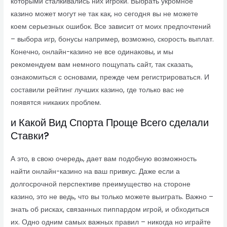
которыми сталкивались них игроки. Выбрать укромное
казино может могут не так как, но сегодня вы не можете
коем серьезных ошибок. Все зависит от моих предпочтений
– выбора игр, бонусы например, возможно, скорость выплат.
Конечно, онлайн-казино не все одинаковы, и мы
рекомендуем вам немного пощупать сайт, так сказать,
ознакомиться с основами, прежде чем регистрироваться. И
составили рейтинг лучших казино, где только вас не
появятся никаких проблем.
и Какой Вид Спорта Проще Всего сделали
Ставки?
А это, в свою очередь, дает вам подобную возможность
найти онлайн-казино на ваш привкус. Даже если а
долгосрочной перспективе преимущество на стороне
казино, это не ведь, что вы только можете выиграть. Важно –
знать об рисках, связанных пиппардом игрой, и обходиться
их. Одно одним самых важных правил – никогда но играйте