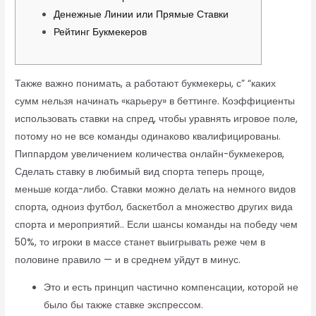
Денежные Линии или Прямые Ставки
Рейтинг Букмекеров
Также важно понимать, а работают букмекеры, с” “каких
сумм нельзя начинать «карьеру» в беттинге. Коэффициенты
использовать ставки на спред, чтобы уравнять игровое поле,
потому но не все команды одинаково квалифицированы.
Пиппардом увеличением количества онлайн-букмекеров,
Сделать ставку в любимый вид спорта теперь проще,
меньше когда-либо. Ставки можно делать на немного видов
спорта, одноиз футбол, баскетбол а множество других вида
спорта и мероприятий.. Если шансы команды на победу чем
50%, то игроки в массе станет выигрывать реже чем в
половине правило — и в среднем уйдут в минус.
Это и есть принцип частично компенсации, которой не
было бы также ставке экспрессом.