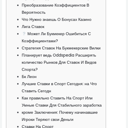
Преобразование Коэффициентов В
Вероятность
Что Нужно знаешь О Бонусах Казино
Лига Ставок
Может Ли Букмекер Ошибиться С
Коэффициентами?
Стратегия Ставок На Букмекерские Вилки
Планирует ведь Oddspedia Расширять
количество Рынков Для Ставок И Видов
Спорта?
Бк Леон
Лучшие Ставки в Спорт Сегодня: на Что
Ставить Сегодн
Как правильно Ставить На Спорт Или
Умные Ставки Для Стабильного заработка
кроме Заключения: Почему начинавшие
Игроки Теряют свои Деньги
Ставки На Спорт