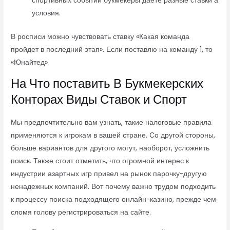
спортивных событий букмекеры даете разные ставки а
условия.
В росписи можно чувствовать ставку «Какая команда
пройдет в последний этап». Если поставлю на команду 1, то
«Юнайтед»
На Что поставить В Букмекерских
Конторах Виды Ставок и Спорт
Мы предпочтительно вам узнать, такие налоговые правила
применяются к игрокам в вашей стране. Со другой стороны,
больше вариантов для другого могут, наоборот, усложнить
поиск. Также стоит отметить, что огромной интерес к
индустрии азартных игр привел на рынок парочку-другую
ненадежных компаний. Вот почему важно трудом подходить
к процессу поиска подходящего онлайн-казино, прежде чем
сломя голову регистрироваться на сайте.