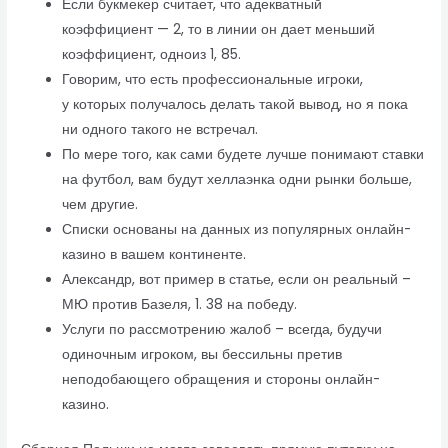
Если букмекер считает, что адекватный
коэффициент — 2, то в линии он дает меньший
коэффициент, одноиз 1, 85.
Говорим, что есть профессиональные игроки,
у которых получалось делать такой вывод, но я пока
ни одного такого не встречал.
По мере того, как сами будете лучше понимают ставки
на футбол, вам будут хеллаэнка одни рынки больше,
чем другие.
Списки основаны на данных из популярных онлайн-
казино в вашем континенте.
Александр, вот пример в статье, если он реальный –
МЮ против Базеля, 1. 38 на победу.
Услуги по рассмотрению жалоб – всегда, будучи
одиночным игроком, вы бессильны претив
неподобающего обращения и стороны онлайн-
казино.