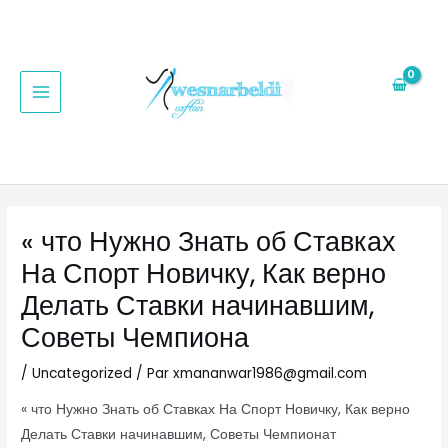
Aller
Navigation
MAIN
au
des
MENU
contenu
articles
« что Нужно Знать об Ставках
На Спорт Новичку, Как верно
Делать Ставки начинавшим,
Советы Чемпиона
/
Uncategorized
/ Par
xmananwar1986@gmail.com
« что Нужно Знать об Ставках На Спорт Новичку, Как верно
Делать Ставки начинавшим, Советы Чемпионат