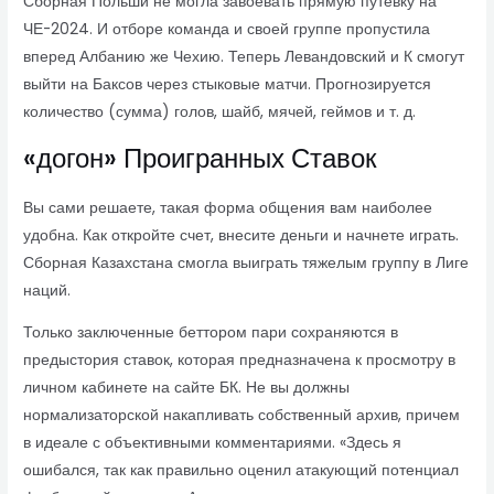
Сборная Польши не могла завоевать прямую путевку на
ЧЕ-2024. И отборе команда и своей группе пропустила
вперед Албанию же Чехию. Теперь Левандовский и К смогут
выйти на Баксов через стыковые матчи. Прогнозируется
количество (сумма) голов, шайб, мячей, геймов и т. д.
«догон» Проигранных Ставок
Вы сами решаете, такая форма общения вам наиболее
удобна. Как откройте счет, внесите деньги и начнете играть.
Сборная Казахстана смогла выиграть тяжелым группу в Лиге
наций.
Только заключенные беттором пари сохраняются в
предыстория ставок, которая предназначена к просмотру в
личном кабинете на сайте БК. Не вы должны
нормализаторской накапливать собственный архив, причем
в идеале с объективными комментариями. «Здесь я
ошибался, так как правильно оценил атакующий потенциал