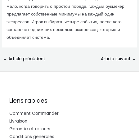
мало, когда говорить о простой победе. Каждый букмекер
предлагает собственные минимумы на каждый один
экспрессов. Игрок выбирать четыре события, после чего
составляет одним них несколько экспрессов, которые и
объединяет система.
←
Article précédent
Article suivant
→
Liens rapides
Comment Commander
Livraison
Garantie et retours
Conditions générales