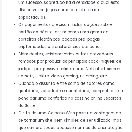
um sucesso, sobretudo na diversidade o qual está
disponível na jogos como a roleta ou na
espectáculos.
Os pagamentos precisam incluir opções sobre
cartão de débito, assim como uma gama de
carteiras eletrônicas, opções pré-pagas,
criptomoedas e transferências bancárias.
Além destes, existem vários outros provedores
famosos por produzir os principais caça-níqueis de
jackpot progressivo online, como Netentertainment,
Betsoft, Caleta Video gaming, BGaming, etc.
Quando o assunto é the soma de fatores como
qualidade, variedade e quantidade, comprobante a
pena dar uma conferida no cassino online Esportes
da Sorte.
O site de uma Galactic Wins possui a vantagem de
se tornar um site bem simples de ser utilizado, mas
que cumpre todas because normas de encriptação