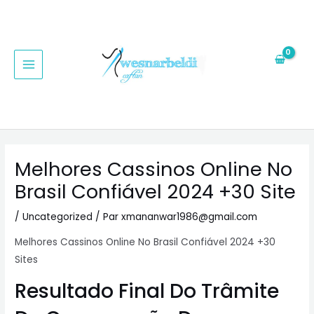
Aller
Navigation
MAIN
au
des
MENU
contenu
articles
Melhores Cassinos Online No
Brasil Confiável 2024 +30 Site
/
Uncategorized
/ Par
xmananwar1986@gmail.com
Melhores Cassinos Online No Brasil Confiável 2024 +30
Sites
Resultado Final Do Trâmite