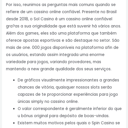
Por isso, reunimos as perguntas mais comuns quando se
refiere de um cassino online confiável. Presente no Brasil
desde 2018, o Sol Casino é um cassino online confiável
gra?as a sua originalidade que está suvenir há vários anos.
Além dos games, eles são uma plataforma que também
oferece apostas esportivas e são destaque no setor. São
mais de one. 000 jogos disponíveis na plataforma afin de
os usuários, estando assim integrada uma enorme
variedade para jogos, variando provedores, mas
mantendo a new grande qualidade dos seus serviços.
De gráficos visualmente impressionantes a grandes
chances de vitória, quaisquer nossos slots serão
capazes de te proporcionar experiências para jogo
únicas simply no cassino online.
O valor correspondente é geralmente inferior do que
u bônus original para depósito de boas-vindas.
Existem muitos motivos pelos quais o Spin Casino se