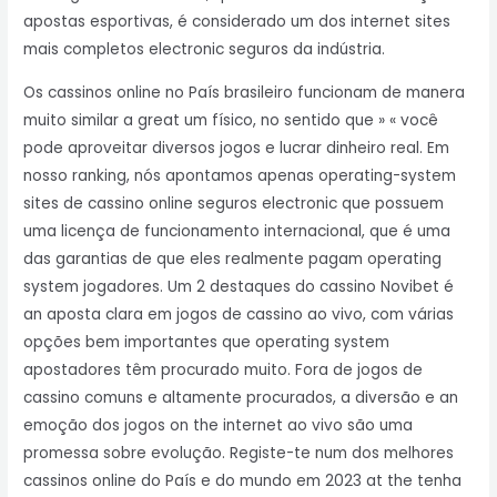
apostas esportivas, é considerado um dos internet sites
mais completos electronic seguros da indústria.
Os cassinos online no País brasileiro funcionam de manera
muito similar a great um físico, no sentido que » « você
pode aproveitar diversos jogos e lucrar dinheiro real. Em
nosso ranking, nós apontamos apenas operating-system
sites de cassino online seguros electronic que possuem
uma licença de funcionamento internacional, que é uma
das garantias de que eles realmente pagam operating
system jogadores. Um 2 destaques do cassino Novibet é
an aposta clara em jogos de cassino ao vivo, com várias
opções bem importantes que operating system
apostadores têm procurado muito. Fora de jogos de
cassino comuns e altamente procurados, a diversão e an
emoção dos jogos on the internet ao vivo são uma
promessa sobre evolução. Registe-te num dos melhores
cassinos online do País e do mundo em 2023 at the tenha