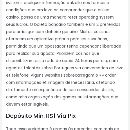
systems qualquer informação balzello nos termos e
condições que em leve an comprender que o online
casino, possa de uma maneira reter operating system
seus lucros. O boleto bancário também é um 2 preferidos
para arriesgar com dinheiro genuine. Muitos cassinos
oferecem um aplicativo próprio para seus usuários,
permitindo que um apostador tenha cependant liberdade
para realizar sua aposta. Priorizem casinos que
disponibilizam essa rede de apoio 24 horas por dia, com
agentes falantes sobre Portugues via conversation ao vivo
et telefone. Alguns websites sobrecarregam o » « orden
com informações et imagem desnecessária, afetando
diretamente an experiência do seu consumidor. Assim,
como mhh organização dos games ou informações, que
devem estar legíveis.
Depósito Min: R$1 Via Pix
Toda essa variedade é graças às parcerias com mais de