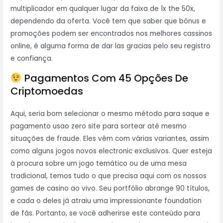
multiplicador em qualquer lugar da faixa de 1x the 50x,
dependendo da oferta. Você tem que saber que bônus e
promoções podem ser encontrados nos melhores cassinos
online, é alguma forma de dar las gracias pelo seu registro
e confiança.
Pagamentos Com 45 Opções De
Criptomoedas
Aqui, seria bom selecionar o mesmo método para saque e
pagamento usao zero site para sortear até mesmo
situações de fraude. Eles vêm com várias variantes, assim
como alguns jogos novos electronic exclusivos. Quer esteja
à procura sobre um jogo temático ou de uma mesa
tradicional, temos tudo o que precisa aqui com os nossos
games de casino ao vivo. Seu portfólio abrange 90 títulos,
e cada o deles já atraiu uma impressionante foundation
de fãs. Portanto, se você adherirse este conteúdo para