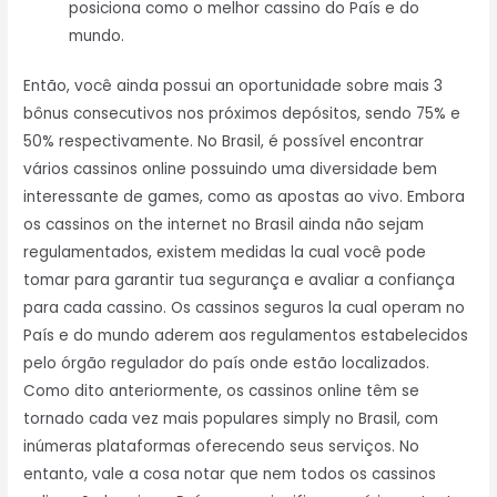
posiciona como o melhor cassino do País e do
mundo.
Então, você ainda possui an oportunidade sobre mais 3
bônus consecutivos nos próximos depósitos, sendo 75% e
50% respectivamente. No Brasil, é possível encontrar
vários cassinos online possuindo uma diversidade bem
interessante de games, como as apostas ao vivo. Embora
os cassinos on the internet no Brasil ainda não sejam
regulamentados, existem medidas la cual você pode
tomar para garantir tua segurança e avaliar a confiança
para cada cassino. Os cassinos seguros la cual operam no
País e do mundo aderem aos regulamentos estabelecidos
pelo órgão regulador do país onde estão localizados.
Como dito anteriormente, os cassinos online têm se
tornado cada vez mais populares simply no Brasil, com
inúmeras plataformas oferecendo seus serviços. No
entanto, vale a cosa notar que nem todos os cassinos