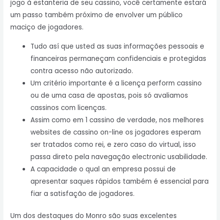
jogo à estanteria de seu cassino, você certamente estará
um passo também próximo de envolver um público
maciço de jogadores.
Tudo así que usted as suas informações pessoais e
financeiras permaneçam confidenciais e protegidas
contra acesso não autorizado.
Um critério importante é a licença perform cassino
ou de uma casa de apostas, pois só avaliamos
cassinos com licenças.
Assim como em 1 cassino de verdade, nos melhores
websites de cassino on-line os jogadores esperam
ser tratados como rei, e zero caso do virtual, isso
passa direto pela navegação electronic usabilidade.
A capacidade o qual an empresa possui de
apresentar saques rápidos também é essencial para
fiar a satisfação de jogadores.
Um dos destaques do Monro são suas excelentes