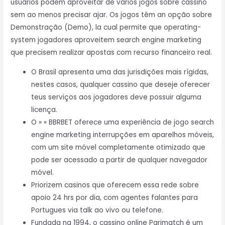
usuários podem aproveitar de vários jogos sobre cassino
sem ao menos precisar ajar. Os jogos têm an opção sobre
Demonstração (Demo), la cual permite que operating-
system jogadores aproveitem search engine marketing
que precisem realizar apostas com recurso financeiro real.
O Brasil apresenta uma das jurisdições mais rígidas,
nestes casos, qualquer cassino que deseje oferecer
teus serviços aos jogadores deve possuir alguma
licença.
O » « BBRBET oferece uma experiência de jogo search
engine marketing interrupções em aparelhos móveis,
com um site móvel completamente otimizado que
pode ser acessado a partir de qualquer navegador
móvel.
Priorizem casinos que oferecem essa rede sobre
apoio 24 hrs por dia, com agentes falantes para
Portugues via talk ao vivo ou telefone.
Fundada na 1994, o cassino online Parimatch é um