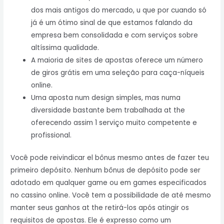
dos mais antigos do mercado, u que por cuando só
já é um ótimo sinal de que estamos falando da
empresa bem consolidada e com serviços sobre
altíssima qualidade.
A maioria de sites de apostas oferece um número
de giros grátis em uma seleção para caça-níqueis
online.
Uma aposta num design simples, mas numa
diversidade bastante bem trabalhada at the
oferecendo assim 1 serviço muito competente e
profissional.
Você pode reivindicar el bônus mesmo antes de fazer teu
primeiro depósito. Nenhum bônus de depósito pode ser
adotado em qualquer game ou em games especificados
no cassino online. Você tem a possibilidade de até mesmo
manter seus ganhos at the retirá-los após atingir os
requisitos de apostas. Ele é expresso como um