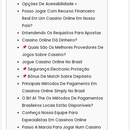
Opções De Acessibilidade »
Posso Jogar Com Recurso Financeiro
Real Em Um Cassino Online Em Nosso
País?
Entendendo Os Requisitos Para Apostas
Cassino Online Dá Dinheiro?
Quais São Os Melhores Provedores De
Jogos Sobre Cassino?
Jogue Cassino Online No Brasil
Segurança Electronic Proteção
Bônus De Match Sobre Depósito
Principais Métodos De Pagamento Em
Cassinos Online Simply No Brasil
O Brl At The Os Métodos De Pagamentos
Brasileiros Locais Estão Disponíveis?
Conheça Nossa Equipe Para
Especialistas Em Cassinos Online
Passo A Marcia Para Jogar Num Cassino