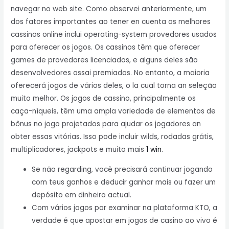
navegar no web site. Como observei anteriormente, um
dos fatores importantes ao tener en cuenta os melhores
cassinos online inclui operating-system provedores usados
para oferecer os jogos. Os cassinos têm que oferecer
games de provedores licenciados, e alguns deles são
desenvolvedores assai premiados. No entanto, a maioria
oferecerá jogos de vários deles, o la cual torna an seleção
muito melhor. Os jogos de cassino, principalmente os
caça-níqueis, têm uma ampla variedade de elementos de
bônus no jogo projetados para ajudar os jogadores an
obter essas vitórias. Isso pode incluir wilds, rodadas grátis,
multiplicadores, jackpots e muito mais
1 win
.
Se não regarding, você precisará continuar jogando
com teus ganhos e deducir ganhar mais ou fazer um
depósito em dinheiro actual.
Com vários jogos por examinar na plataforma KTO, a
verdade é que apostar em jogos de casino ao vivo é