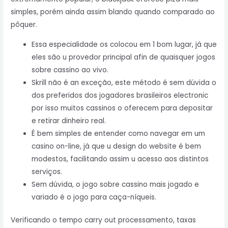
simples, porém ainda assim blando quando comparado ao
pôquer.
Essa especialidade os colocou em 1 bom lugar, já que
eles são u provedor principal afin de quaisquer jogos
sobre cassino ao vivo.
Skrill não é an exceção, este método é sem dúvida o
dos preferidos dos jogadores brasileiros electronic
por isso muitos cassinos o oferecem para depositar
e retirar dinheiro real.
É bem simples de entender como navegar em um
casino on-line, já que u design do website é bem
modestos, facilitando assim u acesso aos distintos
serviços.
Sem dúvida, o jogo sobre cassino mais jogado e
variado é o jogo para caça-níqueis.
Verificando o tempo carry out processamento, taxas